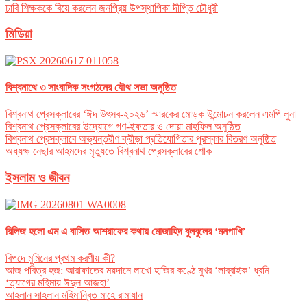
ঢাবি শিক্ষককে বিয়ে করলেন জনপ্রিয় উপস্থাপিকা দীপ্তি চৌধুরী
মিডিয়া
বিশ্বনাথে ৩ সাংবাদিক সংগঠনের যৌথ সভা অনুষ্ঠিত
বিশ্বনাথ প্রেসক্লাবের ‘ঈদ উৎসব-২০২৬’ স্মারকের মোড়ক উন্মোচন করলেন এমপি লুনা
বিশ্বনাথ প্রেসক্লাবের উদ্যোগে গণ-ইফতার ও দোয়া মাহফিল অনুষ্ঠিত
বিশ্বনাথ প্রেসক্লাবে অভ্যন্তরীণ ক্রীড়া প্রতিযোগিতার পুরস্কার বিতরণ অনুষ্ঠিত
অধ্যক্ষ নেছার আহমদের মৃত্যুতে বিশ্বনাথ প্রেসক্লাবের শোক
ইসলাম ও জীবন
রিলিজ হলো এম এ বাসিত আশরাফের কথায় মোজাহিদ বুলবুলের ‘মনপাখি’
বিপদে মুমিনের প্রথম করণীয় কী?
আজ পবিত্র হজ: আরাফাতের ময়দানে লাখো হাজির কণ্ঠে মুখর ‘লাব্বাইক’ ধ্বনি
‘ত্যাগের মহিমায় ঈদুল আজহা’
আহলান সাহলান মহিমান্বিত মাহে রামাযান