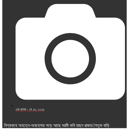
এক ঝলক -
মে ১৯, ২০১৯
বিশ্বনাথে অযত্নে-অবহেলায় পড়ে আছে মরমী কবি হাছন রাজার পৈতৃক বাড়ি