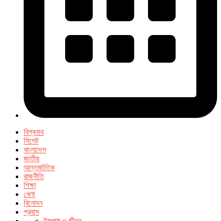
বিশ্বনাথ
সিলেট
বাংলাদেশ
জাতীয়
আন্তর্জাতিক
রাজনীতি
শিক্ষা
খেলা
বিনোদন
প্রবাস
ইসলাম ও জীবন