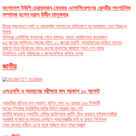
বাংলাদেশ ইউপি চেয়ারম্যান-মেম্বার এসোসিয়েশনের কেন্দ্রীয় সাংগঠনিক
সম্পাদক হলেন দয়াল উদ্দীন তালুকদার
বিয়ের প্রলোভনে ধর্ষণ ও জোরপূর্বক গর্ভপাতের অভিযোগে যুব জামায়াত নেতা বিরুদ্ধে
মামলা
হবিগঞ্জে এনসিপির পদযাত্রা শেষে হামলার, আহত সারজিসসহ কয়েকজন
৬৫ বছরের ব্যক্তির প্রেমের ফাঁদে ২২ বছরের তরুণী, ন্যায়বিচারের দাবিতে অনশন
জায়গা নিয়ে বিরোধের জেরে ছেলের কুড়ালের আঘাতে প্রাণ গেল বাবার
ইতালিতে একই পরিবারের ৩ বাংলাদেশিকে কুপিয়ে হত্যা
জাতীয়
এসএসসি ও সমমানের পরীক্ষার ফল প্রকাশ ১০ আগস্ট
প্রাথমিক বৃত্তির ফল প্রকাশ, বৃত্তি পেল ৭৯ হাজার ২৪৬ শিক্ষার্থী
সাবেক স্পিকার ব্যারিস্টার জমির উদ্দিন সরকার আর নেই
জাতীয় জাদুঘরে প্রদর্শিত মেসির অটোগ্রাফ জার্সি, ভিড় করছেন ফুটবলপ্রেমীরা
সরকারি অনুষ্ঠানের ব্যানার-ফেস্টুনে প্রধানমন্ত্রীর ছবি না রাখতে নির্দেশনা
ঢাকা জেলার অধীনে এলো পুরো পূর্বাচল নতুন শহর প্রকল্প