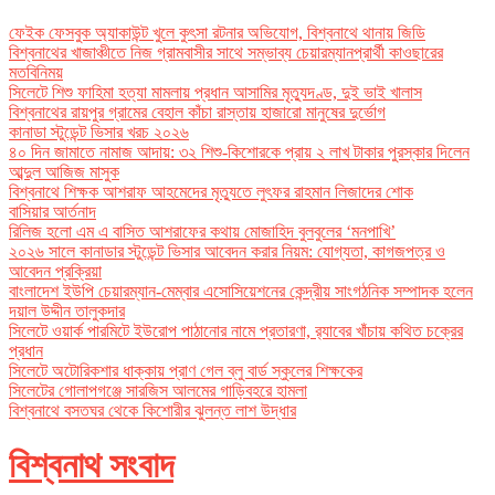
ফেইক ফেসবুক অ্যাকাউন্ট খুলে কুৎসা রটনার অভিযোগ, বিশ্বনাথে থানায় জিডি
বিশ্বনাথের খাজাঞ্চীতে নিজ গ্রামবাসীর সাথে সম্ভাব্য চেয়ারম্যানপ্রার্থী কাওছারের
মতবিনিময়
সিলেটে শিশু ফাহিমা হত্যা মামলায় প্রধান আসামির মৃত্যুদণ্ড, দুই ভাই খালাস
বিশ্বনাথের রায়পুর গ্রামের বেহাল কাঁচা রাস্তায় হাজারো মানুষের দুর্ভোগ
কানাডা স্টুডেন্ট ভিসার খরচ ২০২৬
৪০ দিন জামাতে নামাজ আদায়: ৩২ শিশু-কিশোরকে প্রায় ২ লাখ টাকার পুরস্কার দিলেন
আব্দুল আজিজ মাসুক
বিশ্বনাথে শিক্ষক আশরাফ আহমেদের মৃত্যুতে লুৎফর রাহমান লিজাদের শোক
বাসিয়ার আর্তনাদ
রিলিজ হলো এম এ বাসিত আশরাফের কথায় মোজাহিদ বুলবুলের ‘মনপাখি’
২০২৬ সালে কানাডার স্টুডেন্ট ভিসার আবেদন করার নিয়ম: যোগ্যতা, কাগজপত্র ও
আবেদন প্রক্রিয়া
বাংলাদেশ ইউপি চেয়ারম্যান-মেম্বার এসোসিয়েশনের কেন্দ্রীয় সাংগঠনিক সম্পাদক হলেন
দয়াল উদ্দীন তালুকদার
সিলেটে ওয়ার্ক পারমিটে ইউরোপ পাঠানোর নামে প্রতারণা, র‌্যাবের খাঁচায় কথিত চক্রের
প্রধান
সিলেটে অটোরিকশার ধাক্কায় প্রাণ গেল ব্লু বার্ড স্কুলের শিক্ষকের
সিলেটের গোলাপগঞ্জে সারজিস আলমের গাড়িবহরে হামলা
বিশ্বনাথে বসতঘর থেকে কিশোরীর ঝুলন্ত লাশ উদ্ধার
বিশ্বনাথ সংবাদ