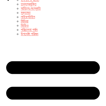
তথ্যপ্রযুক্তি
সাহিত্য-সংস্কৃতি
মুক্তমত
লাইফস্টাইল
মিডিয়া
ভিডিও
পরিচালনা পর্ষদ
উপদেষ্টা পরিষদ