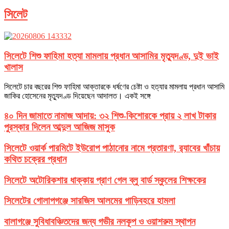
সিলেট
সিলেটে শিশু ফাহিমা হত্যা মামলায় প্রধান আসামির মৃত্যুদণ্ড, দুই ভাই
খালাস
সিলেটে চার বছরের শিশু ফাহিমা আক্তারকে ধর্ষণের চেষ্টা ও হত্যার মামলায় প্রধান আসামি
জাকির হোসেনের মৃত্যুদণ্ড দিয়েছেন আদালত। একই সঙ্গে
৪০ দিন জামাতে নামাজ আদায়: ৩২ শিশু-কিশোরকে প্রায় ২ লাখ টাকার
পুরস্কার দিলেন আব্দুল আজিজ মাসুক
সিলেটে ওয়ার্ক পারমিটে ইউরোপ পাঠানোর নামে প্রতারণা, র‌্যাবের খাঁচায়
কথিত চক্রের প্রধান
সিলেটে অটোরিকশার ধাক্কায় প্রাণ গেল ব্লু বার্ড স্কুলের শিক্ষকের
সিলেটের গোলাপগঞ্জে সারজিস আলমের গাড়িবহরে হামলা
বালাগঞ্জে সুবিধাবঞ্চিতদের জন্য গভীর নলকূপ ও ওয়াশরুম স্থাপন