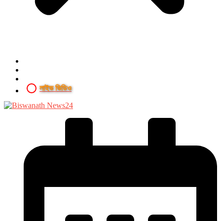
লাইভ ভিডিও