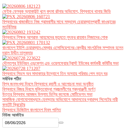
ফেইক ফেসবুক অ্যাকাউন্ট খুলে কুৎসা রটনার অভিযোগ, বিশ্বনাথে থানায় জিডি
বিশ্বনাথের খাজাঞ্চীতে নিজ গ্রামবাসীর সাথে সম্ভাব্য চেয়ারম্যানপ্রার্থী কাওছারের
মতবিনিময়
বিশ্বনাথে শিক্ষক আশরাফ আহমেদের মৃত্যুতে লুৎফর রাহমান লিজাদের শোক
বাংলাদেশ ইউপি চেয়ারম্যান-মেম্বার এসোসিয়েশনের কেন্দ্রীয় সাংগঠনিক সম্পাদক হলেন
দয়াল উদ্দীন তালুকদার
দৌলতপুর ইউনিয়ন এডুকেশন এন্ড ওয়েলফেয়ার ট্রাস্ট ইউকের কার্যকরী কমিটির সভা
বিশ্বনাথে সিডস অব সাদাকাহর উদ্যোগে তিন অসহায় পরিবার পেল নতুন ঘর
সর্বাধিক পঠিত
বিশ্ব জনসংখ্যা দিবসে বিশ্বনাথে র‌্যালী ও আলোচনা সভা অনুষ্ঠিত
বিশ্বনাথে বিজয় দিবসে মুক্তিযোদ্ধা প্রজন্মলীগের শ্রদ্ধাঞ্জলী অর্পণ
উত্তর বিশ্বনাথ আমজদ উল্লাহ ডিগ্রি কলেজে মোটিভেশন সভা
সামাজিক যোগাযোগমাধ্যমে হেনস্তার অভিযোগে আদালতের দ্বারস্থ সিলেটের নারী
কনটেন্ট ক্রিয়েটর
বিশ্বনাথে ডিজিটাল বাংলাদেশ দিবস পালিত
নিউজ আর্কাইভ