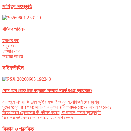
সাহিত্য-সংস্কৃতি
বাসিয়ার আর্তনাদ
হতাশার বর্ষা
মানুষ বাঁচে
চাওয়ার ভাষা
আলোর আশায়
লাইফস্টাইল
কোন বয়স থেকে উচ্চ রক্তচাপ সম্পর্কে সতর্ক হওয়া প্রয়োজন?
নাম ভুলে যাওয়া কি দুর্বল স্মৃতির লক্ষণ? জানুন মনোবিজ্ঞানীদের ব্যাখ্যা
ঘুমের মধ্যে লালা পড়া: সাধারণ অভ্যাস নাকি মারাত্মক রোগের আগাম সংকেত?
বিয়ের আগে ছেলেমেয়ে কী পরীক্ষা করাবে, যা জানলে কমবে স্বাস্থ্যঝুঁকি
বিয়ে করলেই যেসব দেশের পাওয়া যাবে নাগরিকত্ব
বিজ্ঞান ও প্রযুক্তি