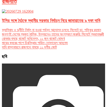
রাজনীতি
ইসির সঙ্গে বৈঠকে স্থানীয় সরকার নির্বাচন নিয়ে জামায়াতের ৯ দফা দাবি
ফ্যাসিবাদ ও দুর্নীতি নির্মূল না হওয়া পর্যন্ত আন্দোলন চলবে: সিলেটে ডা. শফিকুর রহমান
জনগণই দেশের প্রকৃত মালিক, উন্নয়নেও তাদের অংশগ্রহণ জরুরি: সিলেটে প্রধানমন্ত্রী
রোববার বসছে বাজেট অধিবেশন, ১১ জুন বাজেট ঘোষণা
মায়ের কবরের পাশে চিরনিদ্রায় শায়িত তোফায়েল আহমেদ
দাবি বাস্তবায়নে রাজপথে নামছে ১১ দলীয় জোট
ছবি