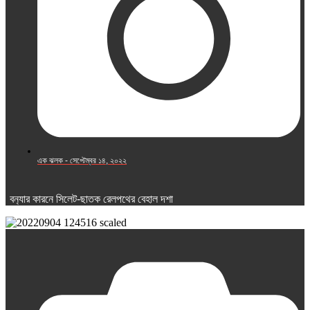
এক ঝলক -
সেপ্টেম্বর ১৪, ২০২২
বন‌্যার কারনে সিলেট-ছাতক রেলপথের বেহাল দশা