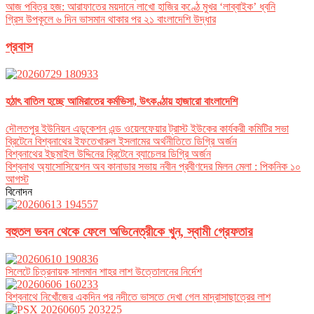
আজ পবিত্র হজ: আরাফাতের ময়দানে লাখো হাজির কণ্ঠে মুখর ‘লাব্বাইক’ ধ্বনি
গ্রিস উপকূলে ৬ দিন ভাসমান থাকার পর ২১ বাংলাদেশি উদ্ধার
প্রবাস
হঠাৎ বাতিল হচ্ছে আমিরাতের কর্মভিসা, উৎকণ্ঠায় হাজারো বাংলাদেশি
দৌলতপুর ইউনিয়ন এডুকেশন এন্ড ওয়েলফেয়ার ট্রাস্ট ইউকের কার্যকরী কমিটির সভা
ব্রিটেনে বিশ্বনাথের ইফতেখারুল ইসলামের অর্থনীতিতে ডিগ্রি অর্জন
বিশ্বনাথের ইছমাইল উদ্দিনের ব্রিটেনে ব্যাচেলর ডিগ্রি অর্জন
বিশ্বনাথ অ্যাসোসিয়েশন অব কানাডার সভায় নবীন প্রবীণদের মিলন মেলা : পিকনিক ১০
আগস্ট
বিনোদন
বহুতল ভবন থেকে ফেলে অভিনেত্রীকে খুন, স্বামী গ্রেফতার
সিলেটে চিত্রনায়ক সালমান শাহর লাশ উত্তোলনের নির্দেশ
বিশ্বনাথে নিখোঁজের একদিন পর নদীতে ভাসতে দেখা গেল মাদ্রাসাছাত্রের লাশ