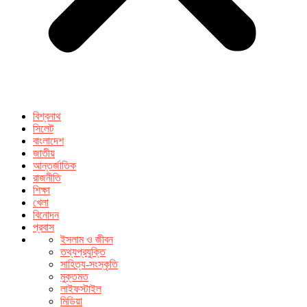
বিশ্বনাথ
সিলেট
বাংলাদেশ
জাতীয়
আন্তর্জাতিক
রাজনীতি
শিক্ষা
খেলা
বিনোদন
প্রবাস
ইসলাম ও জীবন
তথ্যপ্রযুক্তি
সাহিত্য-সংস্কৃতি
মুক্তমত
লাইফস্টাইল
মিডিয়া