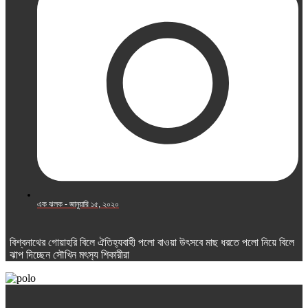
এক ঝলক -
জানুয়ারি ১৫, ২০২০
বিশ্বনাথের গোয়াহরি বিলে ঐতিহ‌্যবাহী পলো বাওয়া উৎসবে মাছ ধরতে পলো নিয়ে বিলে
ঝাপ দিচ্ছেন সৌখিন মৎস‌্য শিকারীরা