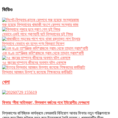
ভিডিও
শুরু হয়েছে বিশ্বনাথের খাজাঞ্চী অংশে রেলপথ সংস্কার কাজ
যেভাবে একই সাথে প্রাণহানী ঘটে বিশ্বনাথের দুই শিশুর
বিশ্বনাথে যেভাবে খুন হলেন পণ্য বিক্রতা নিকেশ
এক ভণ্ড তা*ন্ত্রিক কবি*রাজকে গ্রাম থেকে তাড়াল গ্রাম*বাসী
৭৫ বছরের দাম্পত্য জীবনের অবসান ঘটল একসঙ্গে
বিশ্বনাথ আমজদ উল্লা’হ কলেজে শিক্ষকদের কর্মবিরতি
খেলা
ফিফার ‘সীমা অতিক্রম’, বিশ্বকাপ বর্জনের পথে ইউরোপীয় দেশগুলো
বিশ্বকাপের বাণিজ্যিক কার্যক্রমে বেসরকারি বিনিয়োগ আনার ফিফার নতুন পরিকল্পনাকে
কেন্দ্র করে বিশ্ব ফুটবলে নতুন করে উত্তেজনা তৈরি হয়েছে। প্রস্তাবটির তীব্র