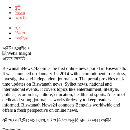
ছবি
ভিডিও
আর্কাইভ
ছবি
ভিডিও
আর্কাইভ
আইটি সহযোগীতায়
ওয়েবস ইনসাইট
BiswanathNews24.com is the first online news portal in Biswanath.
It was launched on January 1st 2014 with a commitment to fearless,
investigative and independent journalism. The portal provides real-
time updates on Biswanath news, Sylhet news, national and
international events. It covers topics like entertainment, lifestyle,
politics, economics, culture, education, health and sports. A team of
dedicated young journalists works tirelessly to keep readers
informed. Biswanath News24 connects Bengalis worldwide and
offers a fresh perspective on online news.
এই ওয়েবসাইটের কোনো লেখা, ছবি ও ভিডিও অনুমতি ছাড়া ব্যবহার বেআইনি।
Design by :