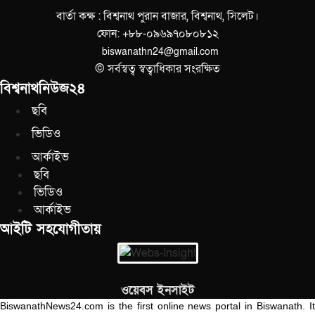
বার্তা কক্ষ : বিশ্বনাথ পুরান বাজার, বিশ্বনাথ, সিলেট।
ফোন: +৮৮-০৯৬৯৭০৮০৮১২
biswanathn24@gmail.com
© সর্বস্বত্ব স্বত্বাধিকার সংরক্ষিত
বিশ্বনাথনিউজ২৪
ছবি
ভিডিও
আর্কাইভ
ছবি
ভিডিও
আর্কাইভ
আইটি সহযোগীতায়
ওয়েবস ইনসাইট
BiswanathNews24.com is the first online news portal in Biswanath. It