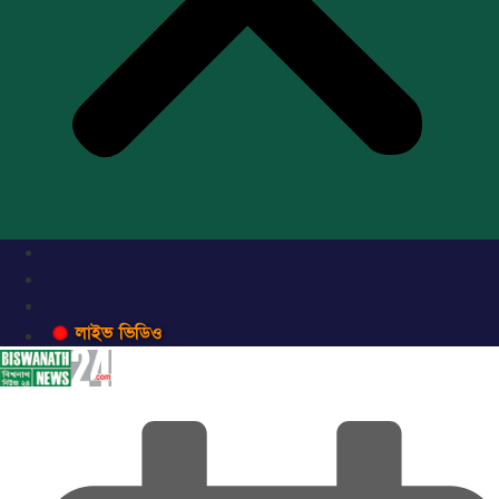
লাইভ ভিডিও