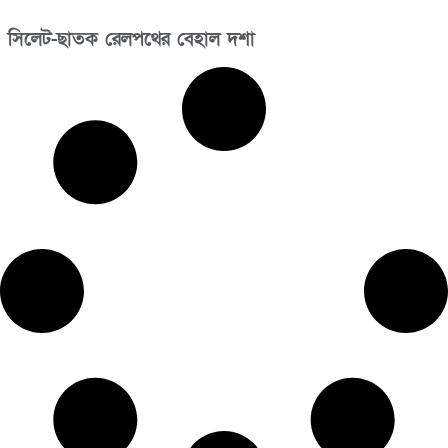
সিলেট-ছাতক রেলপথের বেহাল দশা