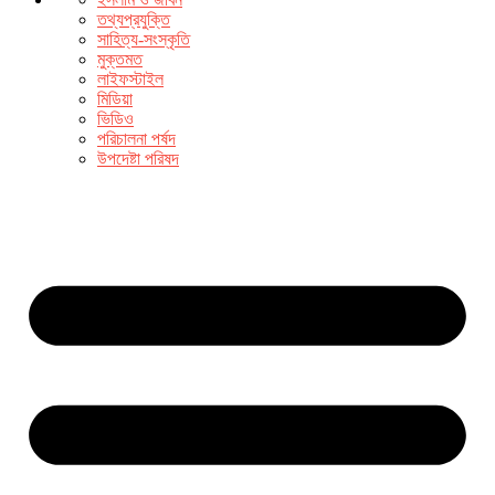
তথ্যপ্রযুক্তি
সাহিত্য-সংস্কৃতি
মুক্তমত
লাইফস্টাইল
মিডিয়া
ভিডিও
পরিচালনা পর্ষদ
উপদেষ্টা পরিষদ