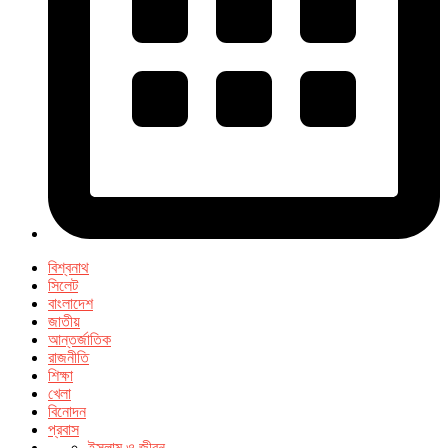
বিশ্বনাথ
সিলেট
বাংলাদেশ
জাতীয়
আন্তর্জাতিক
রাজনীতি
শিক্ষা
খেলা
বিনোদন
প্রবাস
ইসলাম ও জীবন