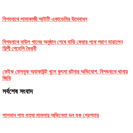
বিশ্বনাথে লামাকাজী আইটি একাডেমির উদ্বোধন
বিশ্বনাথে বাউল গানের অনুষ্ঠান শেষে বাড়ি ফেরার পথে প্রাণ হারালেন
শিল্পী পেহেলি ভৈরবী
ফেইক ফেসবুক অ্যাকাউন্ট খুলে কুৎসা রটনার অভিযোগ, বিশ্বনাথে থানায়
জিডি
সর্বশেষ সংবাদ
সালমান শাহ হত্যা মামলায় অভিনেতা ডন হক গ্রেপ্তার