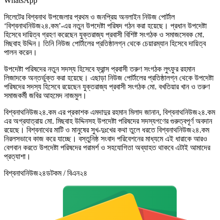
WhatsApp
​সিলেটের বিশ্বনাথ উপজেলার প্রথম ও জনপ্রিয় অনলাইন নিউজ পোর্টাল
‘বিশ্বনাথনিউজ২৪.কম’-এর নতুন উপদেষ্টা পরিষদ গঠন করা হয়েছে। প্রধান উপদেষ্টা
হিসেবে দায়িত্ব গ্রহণ করেছেন যুক্তরাজ্য প্রবাসী বিশিষ্ট সংগঠক ও সমাজসেবক মো.
মিছবাহ উদ্দিন। তিনি নিউজ পোর্টালের প্রতিষ্ঠালগ্ন থেকে চেয়ারম্যান হিসেবে দায়িত্ব
পালন করেন।
উপদেষ্টা পরিষদের নতুন সদস্য হিসেবে ফ্রান্স প্রবাসী তরুণ সংগঠক লুৎফুর রহমান
লিজাদকে অন্তর্ভুক্ত করা হয়েছে। এছাড়া নিউজ পোর্টালের প্রতিষ্ঠালগ্ন থেকে উপদেষ্টা
পরিষদের সদস্য হিসেবে রয়েছেন যুক্তরাজ্য প্রবাসী সংগঠক মো. বখতিয়ার খান ও তরুণ
সমাজকর্মী জবির আহমেদ নাজমুল।
বিশ্বনাথনিউজ২৪.কম এর প্রকাশক এমদাদুর রহমান মিলাদ জানান, বিশ্বনাথনিউজ২৪.কম
এর অগ্রযাত্রায় মো. মিছবাহ উদ্দিনসহ উপদেষ্টা পরিষদের সদস্যগণের গুরুত্বপূর্ণ অবদান
রয়েছে। বিশ্বনাথের মাটি ও মানুষের সুখ-দুঃখের কথা তুলে ধরতে বিশ্বনাথনিউজ২৪.কম
নিরলসভাবে কাজ করে যাচ্ছে। বস্তুনিষ্ঠ সংবাদ পরিবেশনের মাধ্যমে এই ধারাকে আরও
বেগবান করতে উপদেষ্টা পরিষদের পরামর্শ ও সহযোগিতা অব্যাহত থাকবে এটাই আমাদের
প্রত্যাশা।
বিশ্বনাথনিউজ২৪ডটকম / বিএন২৪