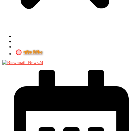
লাইভ ভিডিও