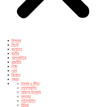
বিশ্বনাথ
সিলেট
বাংলাদেশ
জাতীয়
আন্তর্জাতিক
রাজনীতি
শিক্ষা
খেলা
বিনোদন
প্রবাস
ইসলাম ও জীবন
তথ্যপ্রযুক্তি
সাহিত্য-সংস্কৃতি
মুক্তমত
লাইফস্টাইল
মিডিয়া