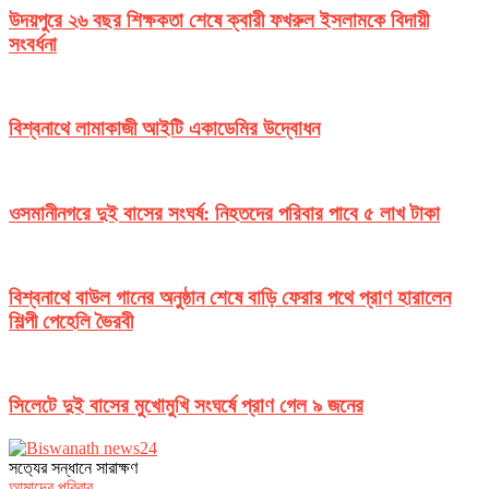
উদয়পুরে ২৬ বছর শিক্ষকতা শেষে ক্বারী ফখরুল ইসলামকে বিদায়ী
সংবর্ধনা
বিশ্বনাথে লামাকাজী আইটি একাডেমির উদ্বোধন
ওসমানীনগরে দুই বাসের সংঘর্ষ: নিহতদের পরিবার পাবে ৫ লাখ টাকা
বিশ্বনাথে বাউল গানের অনুষ্ঠান শেষে বাড়ি ফেরার পথে প্রাণ হারালেন
শিল্পী পেহেলি ভৈরবী
সিলেটে দুই বাসের মুখোমুখি সংঘর্ষে প্রাণ গেল ৯ জনের
সত‌্যের সন্ধানে সারাক্ষণ
আমাদের পরিবার