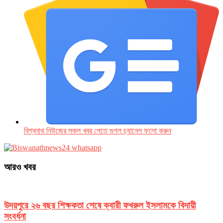
বিশ্বনাথ নিউজের সকল খবর পেতে গুগল চ‌্যানেল ফলো করুন
আরও খবর
উদয়পুরে ২৬ বছর শিক্ষকতা শেষে ক্বারী ফখরুল ইসলামকে বিদায়ী
সংবর্ধনা