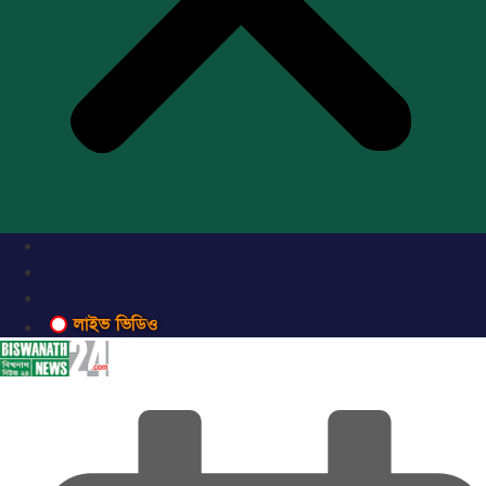
লাইভ ভিডিও