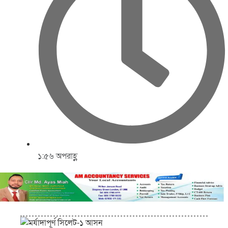
১:৫৬ অপরাহ্ণ