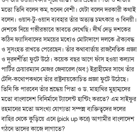
গুন তাঁর উত্তরাধিকার সূত্রে প্রাপ্ত। তাঁর শ্রদ্ধেয় পিতা ও মাতার
মতো তিনি বলেন কম, শুনেন বেশী। যেটা বলেন দরকারী কথাই
বলেন। ওয়ান-টু-ওয়ান ব্যবহার তাঁর অত্যন্ত চমৎকার ও বিনয়ী।
দেশকে নিয়ে গভীরভাবে ভাবতে দেখেছি। দীর্ঘ দেড় দশকের
কঠিন ফ্যাসিবাদের সময়ের মধ্যেও মোটাদাগে দলকে ঐক্যবদ্ধ
ও সুসংহত রাখতে পেরেছেন। তাঁর কথাবার্তায় রাজনৈতিক প্রজ্ঞা
ও দূরদর্শীতা ফুটে উঠে। কয়েক বছর আগে ফাঁস হওয়া কল্যান
পার্টির চেয়ারম্যান মেজর জেনারেল (অব:) ইব্রাহীমের সাথে তাঁর
টেলি-কথোপকথনে তাঁর রাষ্ট্রনায়কোচিত প্রজ্ঞা ফুটে উঠেছে।
তিনি কি পারবেন তাঁর শ্রদ্ধেয় পিতা ও ড. মাহাথির মুহাম্মদের
মতো বাংলাদেশ বিনির্মানে ট্যালেন্ট হান্টিং করতে? এম সাইফুর
রহমানের মতো অসংখ্য যোগ্যতা সম্পন্ন ব্যক্তিত্বদের দলের
বাহির থেকে কুড়িয়ে এনে (pick up করে) আগামীর বাংলাদেশ
গঠনে তাদের কাজে লাগাতে?