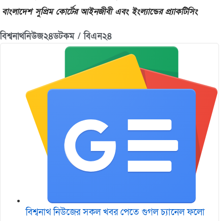
বাংলাদেশ সুপ্রিম কোর্টের আইনজীবী এবং ইংল্যান্ডের প্র্যাকটিসিং
বিশ্বনাথনিউজ২৪ডটকম / বিএন২৪
বিশ্বনাথ নিউজের সকল খবর পেতে গুগল চ‌্যানেল ফলো