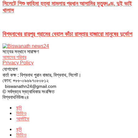
সিলেটে শিশু ফাহিমা হত্যা মামলায় প্রধান আসামির মৃত্যুদণ্ড, দুই ভাই
খালাস
বিশ্বনাথের রায়পুর গ্রামের বেহাল কাঁচা রাস্তায় হাজারো মানুষের দুর্ভোগ
সত‌্যের সন্ধানে সারাক্ষণ
আমাদের পরিবার
Privacy Policy
যোগাযোগ
বার্তা কক্ষ : বিশ্বনাথ পুরান বাজার, বিশ্বনাথ, সিলেট।
ফোন: +৮৮-০৯৬৯৭০৮০৮১২
biswanathn24@gmail.com
© সর্বস্বত্ব স্বত্বাধিকার সংরক্ষিত
বিশ্বনাথনিউজ২৪
ছবি
ভিডিও
আর্কাইভ
ছবি
ভিডিও