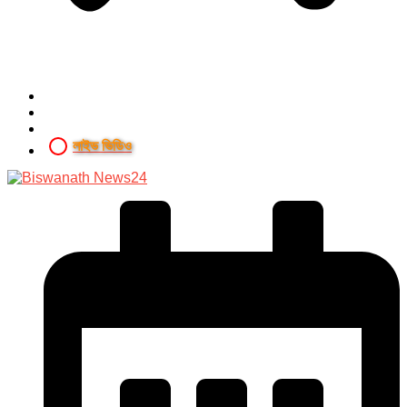
লাইভ ভিডিও