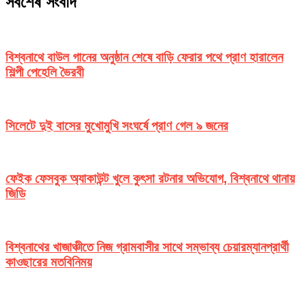
সর্বশেষ সংবাদ
বিশ্বনাথে বাউল গানের অনুষ্ঠান শেষে বাড়ি ফেরার পথে প্রাণ হারালেন
শিল্পী পেহেলি ভৈরবী
সিলেটে দুই বাসের মুখোমুখি সংঘর্ষে প্রাণ গেল ৯ জনের
ফেইক ফেসবুক অ্যাকাউন্ট খুলে কুৎসা রটনার অভিযোগ, বিশ্বনাথে থানায়
জিডি
বিশ্বনাথের খাজাঞ্চীতে নিজ গ্রামবাসীর সাথে সম্ভাব্য চেয়ারম্যানপ্রার্থী
কাওছারের মতবিনিময়