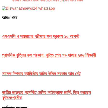
বিশ্বনাথ নিউজের সকল খবর পেতে গুগল চ‌্যানেল ফলো করুন
আরও খবর
এসএসসি ও সমমানের পরীক্ষার ফল প্রকাশ ১০ আগস্ট
প্রাথমিক বৃত্তির ফল প্রকাশ, বৃত্তি পেল ৭৯ হাজার ২৪৬ শিক্ষার্থী
সাবেক স্পিকার ব্যারিস্টার জমির উদ্দিন সরকার আর নেই
জাতীয় জাদুঘরে প্রদর্শিত মেসির অটোগ্রাফ জার্সি, ভিড় করছেন
ফুটবলপ্রেমীরা