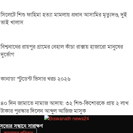
সিলেটে শিশু ফাহিমা হত্যা মামলায় প্রধান আসামির মৃত্যুদণ্ড, দুই
ভাই খালাস
বিশ্বনাথের রায়পুর গ্রামের বেহাল কাঁচা রাস্তায় হাজারো মানুষের
দুর্ভোগ
কানাডা স্টুডেন্ট ভিসার খরচ ২০২৬
৪০ দিন জামাতে নামাজ আদায়: ৩২ শিশু-কিশোরকে প্রায় ২ লাখ
টাকার পুরস্কার দিলেন আব্দুল আজিজ মাসুক
সত‌্যের সন্ধানে সারাক্ষণ