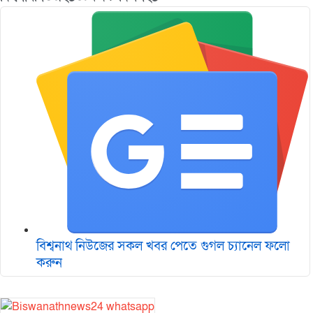
বিশ্বনাথ নিউজের সকল খবর পেতে গুগল চ‌্যানেল ফলো
করুন