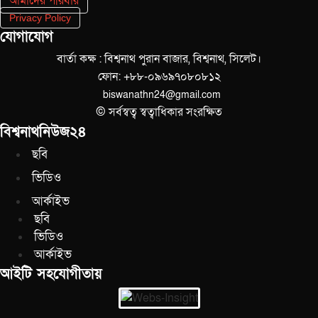
আমাদের পরিবার
Privacy Policy
যোগাযোগ
বার্তা কক্ষ : বিশ্বনাথ পুরান বাজার, বিশ্বনাথ, সিলেট।
ফোন: +৮৮-০৯৬৯৭০৮০৮১২
biswanathn24@gmail.com
© সর্বস্বত্ব স্বত্বাধিকার সংরক্ষিত
বিশ্বনাথনিউজ২৪
ছবি
ভিডিও
আর্কাইভ
ছবি
ভিডিও
আর্কাইভ
আইটি সহযোগীতায়