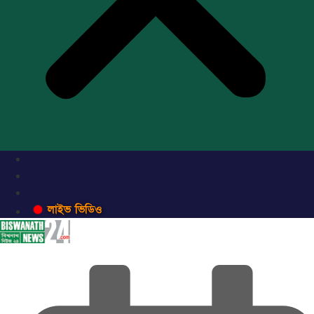
লাইভ ভিডিও