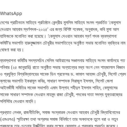
WhatsApp
দেশের প্রাচীনতম সাহিত্য প্রতিষ্ঠান কেন্দ্রীয় মুসলিম সাহিত্য সংসদ প্রবর্তিত ‘কেমুসাস
দেওয়ান আহবাব স্বর্ণপদক-২০২৫’ এর জন্য বিশিষ্ট গবেষক, অনুবাদক, কবি মুসা আল
হাফিজকে মনোনিত করা হয়েছে। ‘কেমুসাস দেওয়ান আহবাব স্বর্ণ পদক ব্যবস্থাপনা
কমিটি’র সভাপতি হারুনুজ্জামান চৌধুরীর সভাপতিত্বে অনুষ্ঠিত সভায় মনোনিত ব্যক্তির নাম
ঘোষণা করা হয়।
ব্যবস্থাপনা কমিটির সদস্যসচিব সেলিম আউয়ালের সঞ্চালনায় সাহিত্য সংসদ কার্যালয়ে গত
শনিবার (২৫ জানুয়ারি) রাতে অনুষ্ঠিত সভায় অন্যান্যের মধ্য অংশ নেন শাহজালাল বিজ্ঞান
ও প্রযুক্তি বিশ্ববিদ্যালয়ের সাবেক ডিন প্রফেসর ড. কামাল আহমদ চৌধুরী, সিলেট প্রেস
ক্লাবের সভাপতি ইকরামুল কবির, সাধারণ সম্পাদক সিরাজুল ইসলাম, সিলেট জেলা
আইনজীবী সমিতির সাবেক সভাপতি এমাদ উল্লাহ শহীদুল ইসলাম শাহিন, কেমুসাসের
সাবেক সাধারণ সম্পাদক দেওয়ান মাহমুদ রাজা চৌধুরী, পদকের দাতা সদস্য যুক্তরাজ্যের
সলিসিটর দেওয়ান মাহদি।
প্রখ্যাত লেখক, রাজনীতিবিদ, সমাজ সংস্কারক দেওয়ান আহবাব চৌধুরী বিদ্যাবিনোদের
(এমএলএ) স্মৃতিরক্ষা তথা অগ্রসর সমাজ বিনির্মাণে তার অবদানকে তুলে ধরা ও নতুন
প্রজন্মকে তার চেতনায় উজ্জীবিত করার লক্ষ্যে কেমুসাস এ পুরস্কার প্রবর্তন করেছে।