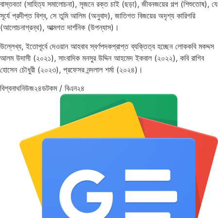
বাস্তবতা (সাহিত্য সমালোচনা), সৃজনে রক্ত চাই (ছড়া), জীবনজয়ের গল্প (শিশুতোষ), যে
সূর্যে প্রদীপ্ত বিশ্ব, সে তুমি আলিম (অনুবাদ), জাতিগত বিজয়ের অদৃশ্য কারিগরি
(আলোচনাগ্রন্থ), আত্মগত দার্শনিক (উপন্যাস)।
উল্লেখ্য, ইতোপূর্বে দেওয়ান আহবাব স্বর্ণপদকপ্রাপ্ত ব্যক্তিত্ব হচ্ছেন লোককবি মকদ্দস
আলম উদাসী (২০২১), সাংবাদিক মনসুর উদ্দিন আহমেদ ইকবাল (২০২২), কবি রাগিব
হোসেন চৌধুরী (২০২৩), প্রফেসর নন্দলাল শর্মা (২০২৪)।
বিশ্বনাথনিউজ২৪ডটকম / বিএন২৪