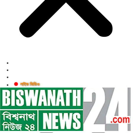
লাইভ ভিডিও