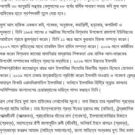
আগামী ৩০ জানুয়ারি সন্ধ্যায় কেমুসাসের ৮৮ বর্ষের বার্ষিক সাধারণ সভায় কবি মুসা আল
হাফিজের হাতে স্বর্ণপদকটি তুলে দেয়া হবে।
মুসা আল হাফিজ একজন কবি, গবেষক, অনুবাদক, কথাশিল্পী, ছড়াকার, কলামিস্ট ও
সুবক্তা। তিনি ১৯৮৪ সালের ৫ অক্টোবর সিলেটের বিশ্বনাথ উপজেলা রামপাশা ইউনিয়নের
আমতৈল গ্রামে জন্মগ্রহণ করেন। তিনি ১১ বছর বয়সে কুরআন হিফজ সম্পন্ন করেন।
২০০৭ সালে কৃতিত্বের সাথে তাকমিল ফিল হাদিস সম্পন্ন করেন। ২০০৯ সালে কর্মজীবন
শুরু করেন বিশ্বনাথ জামেয়া মাদানিয়ায় মাদ্রাসায় শিক্ষকতা এবং মাসিক আল-ফারুকের
উপদেষ্টা সম্পাদকের দায়িত্ব গ্রহণের মধ্যদিয়ে। ২০১৬ সালে উচ্চতর ইসলামি
শিক্ষাপ্রতিষ্ঠান জামেয়াতুল খায়র আল ইসলামিয়া সিলেটের বিভাগীয় প্রধান হিসেবে যোগদান
করেন। ২০১৯ সালে ঢাকার যাত্রাবাড়িতে প্রতিষ্ঠা করেন ইসলামি দাওয়াহ ও গবেষণা কেন্দ্র
মাহাদুল ফিকরি ওয়াদদিরাসাতিল ইসলামিয়া। বর্তমানে ইসলামিক হিস্ট্রি অ্যান্ড কালচার
অলিম্পিয়াড বাংলাদেশের চেয়ারম্যানের দায়িত্ব পালন করছেন তিনি।
গল্প লেখা দিয়ে মুসা আল হাফিজের লেখালেখির সূচনা। নানা বিষয়ে তার প্রকাশিত গ্রন্থের
সংখ্যা ষাটের অধিক। তার উল্লেখযোগ্য গ্রন্থ ঈভের হ্রদের মাছ (কবিতা), ঐন্দ্রজালিক
আত্মজীবনী (আত্মকথন), প্রাচ্যবিদের দাঁতের দাগ (গবেষণা), ইসলামোফোবিয়ার উজানে
(প্রবন্ধ), মহাসত্যের বাঁশী জালালুদ্দীন রুমী (জীবনী), অনিবার্য ইবনে খালদুন (প্রবন্ধ),
দৃশ্যকাব্যে ফররুখ আহমদ (সাহিত্য সমালোচনা), বাংলা সাহিত্যে অন্ধকার যুগ: মিথ বনাম