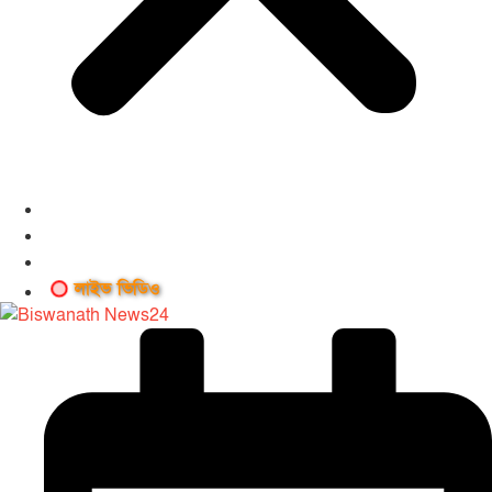
লাইভ ভিডিও