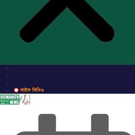
লাইভ ভিডিও