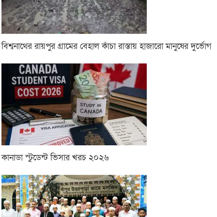
বিশ্বনাথের রায়পুর গ্রামের বেহাল কাঁচা রাস্তায় হাজারো মানুষের দুর্ভোগ
কানাডা স্টুডেন্ট ভিসার খরচ ২০২৬