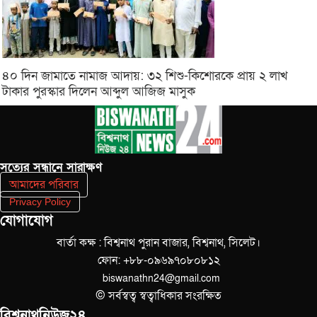
৪০ দিন জামাতে নামাজ আদায়: ৩২ শিশু-কিশোরকে প্রায় ২ লাখ
টাকার পুরস্কার দিলেন আব্দুল আজিজ মাসুক
সত‌্যের সন্ধানে সারাক্ষণ
আমাদের পরিবার
Privacy Policy
যোগাযোগ
বার্তা কক্ষ : বিশ্বনাথ পুরান বাজার, বিশ্বনাথ, সিলেট।
ফোন: +৮৮-০৯৬৯৭০৮০৮১২
biswanathn24@gmail.com
© সর্বস্বত্ব স্বত্বাধিকার সংরক্ষিত
বিশ্বনাথনিউজ২৪