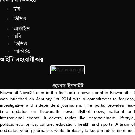
ছবি
ভিডিও
আর্কাইভ
ছবি
ভিডিও
আর্কাইভ
আইটি সহযোগীতায়
ওয়েবস ইনসাইট
BiswanathNews24.com is the first online news portal in Biswanath. It
was launched on January 1st 2014 with a commitment to fearless,
investigative and independent journalism. The portal provides real-
time updates on Biswanath news, Sylhet news, national and
international events. It covers topics like entertainment, lifestyle,
politics, economics, culture, education, health and sports. A team of
dedicated young journalists works tirelessly to keep readers informed.