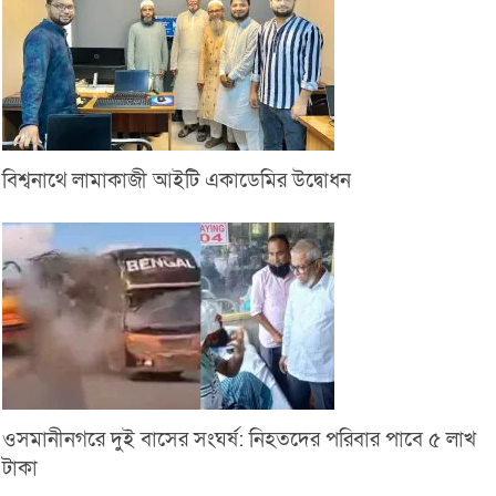
বিশ্বনাথে লামাকাজী আইটি একাডেমির উদ্বোধন
ওসমানীনগরে দুই বাসের সংঘর্ষ: নিহতদের পরিবার পাবে ৫ লাখ
টাকা