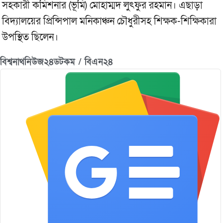
সহকারী কমিশনার (ভূমি) মোহাম্মদ লুৎফুর রহমান। এছাড়া
বিদ্যালয়ের প্রিন্সিপাল মনিকাঞ্চন চৌধুরীসহ শিক্ষক-শিক্ষিকারা
উপস্থিত ছিলেন।
বিশ্বনাথনিউজ২৪ডটকম / বিএন২৪