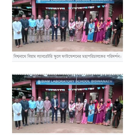
বিশ্বনাথে বিয়াম ল্যাবরেটরি স্কুলে ফাউন্ডেশনের মহাপরিচালকের পরিদর্শন।