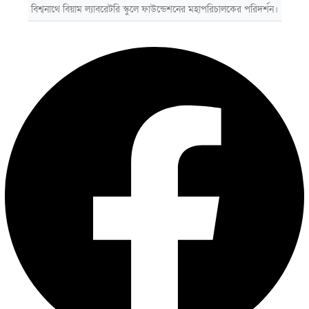
বিশ্বনাথে বিয়াম ল্যাবরেটরি স্কুলে ফাউন্ডেশনের মহাপরিচালকের পরিদর্শন।