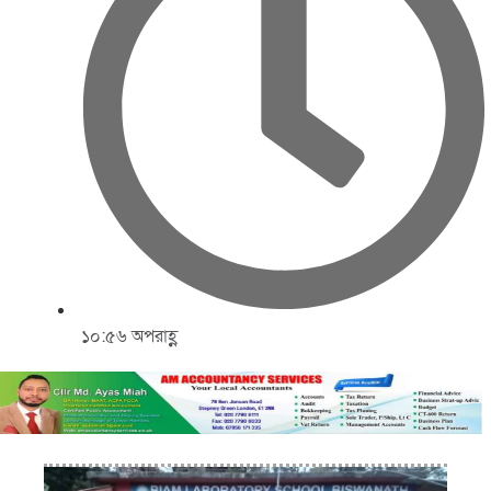
১০:৫৬ অপরাহ্ণ