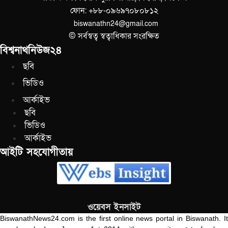
ফোন: +৮৮-০৯৬৯৭০৮০৮১২
biswanathn24@gmail.com
© সর্বস্বত্ব স্বত্বাধিকার সংরক্ষিত
বিশ্বনাথনিউজ২৪
ছবি
ভিডিও
আর্কাইভ
ছবি
ভিডিও
আর্কাইভ
আইটি সহযোগীতায়
ওয়েবস ইনসাইট
BiswanathNews24.com is the first online news portal in Biswanath. It