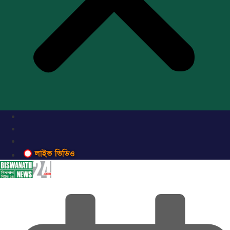
লাইভ ভিডিও