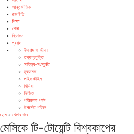
আন্তর্জাতিক
রাজনীতি
শিক্ষা
খেলা
বিনোদন
প্রবাস
ইসলাম ও জীবন
তথ্যপ্রযুক্তি
সাহিত্য-সংস্কৃতি
মুক্তমত
লাইফস্টাইল
মিডিয়া
ভিডিও
পরিচালনা পর্ষদ
উপদেষ্টা পরিষদ
হোম
»
খেলার খবর
মেসিকে টি-টোয়েন্টি বিশ্বকাপের