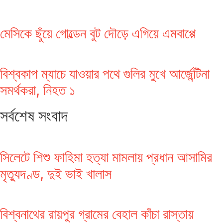
মেসিকে ছুঁয়ে গোল্ডেন বুট দৌড়ে এগিয়ে এমবাপ্পে
বিশ্বকাপ ম্যাচে যাওয়ার পথে গুলির মুখে আর্জেন্টিনা
সমর্থকরা, নিহত ১
সর্বশেষ সংবাদ
সিলেটে শিশু ফাহিমা হত্যা মামলায় প্রধান আসামির
মৃত্যুদণ্ড, দুই ভাই খালাস
বিশ্বনাথের রায়পুর গ্রামের বেহাল কাঁচা রাস্তায়