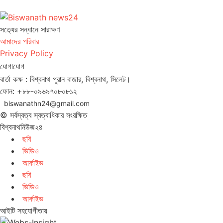
সত‌্যের সন্ধানে সারাক্ষণ
আমাদের পরিবার
Privacy Policy
যোগাযোগ
বার্তা কক্ষ : বিশ্বনাথ পুরান বাজার, বিশ্বনাথ, সিলেট।
ফোন: +৮৮-০৯৬৯৭০৮০৮১২
biswanathn24@gmail.com
© সর্বস্বত্ব স্বত্বাধিকার সংরক্ষিত
বিশ্বনাথনিউজ২৪
ছবি
ভিডিও
আর্কাইভ
ছবি
ভিডিও
আর্কাইভ
আইটি সহযোগীতায়