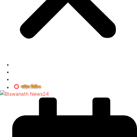
লাইভ ভিডিও