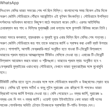
WhatsApp
লিওনেল মেসির ভারত সফরের শেষ পর্ব ছিল দিল্লি। বাংলাদেশের সময় বিকেল ৫টার দিকে
অরুণ জেটলি স্টেডিয়ামে পৌঁছান আর্জেন্টাইন এই ফুটবল কিংবদন্তি। স্টেডিয়ামে উপস্থিত
দর্শকদের অভিবাদন জানাতে কিছুক্ষণ মাঠে পদচারণা করেন মেসি। এরপর আইসিসির
চেয়ারম্যান জয় শাহ ও দিল্লির মুখ্যমন্ত্রী রেখা গুপ্তার সঙ্গে কুশলাদি বিনিময় করেন তিনি।
ভারত সফরে কলকাতা, হায়দরাবাদ ও মুম্বাই ঘুরে এবার দিল্লি ছিল মেসির শেষ গন্তব্য।
অরুণ জেটলি স্টেডিয়ামে জয় শাহ তাকে ভারতের জার্সি ও স্বাক্ষর করা একটি ব্যাট উপহার
দেন। পাশাপাশি, আগামী ফেব্রুয়ারি-মার্চে অনুষ্ঠিত হতে যাওয়া টি-টোয়েন্টি বিশ্বকাপে
ভারতের প্রথম ম্যাচের আমন্ত্রণমূলক টিকিটও মেসিকে দেওয়া হয়। এবারের টি-টোয়েন্টি
বিশ্বকাপ আয়োজন করবে ভারত ও শ্রীলঙ্কা। ভারতের প্রথম ম্যাচ অনুষ্ঠিত হবে ৭
ফেব্রুয়ারি মুম্বাইয়ের ওয়াংখেড়ে স্টেডিয়ামে, যেখানে ভারত যুক্তরাষ্ট্রের সঙ্গে মুখোমুখি
হবে।
টিকিটটি মেসির হাতে তুলে দেওয়ার সঙ্গে সঙ্গে স্টেডিয়ামে করতালি ও উচ্ছ্বাসের স্রোত বয়ে
যায়। মেসির দুই ক্লাব সতীর্থ ও বন্ধু লুইস সুয়ারেজ এবং রদ্রিগো দি পলকেও ভারত
ক্রিকেট দলের জার্সি উপহার দেওয়া হয়। মেসি পেয়েছেন ১০ নম্বর জার্সি, সুয়ারেজ ৯
নম্বর এবং দি পল ৭ নম্বর জার্সি। ওয়েস্ট হ্যাম ইউনাইটেডে খেলা ভারত নারী দলের
সাবেক গোলকিপার অদিতি চৌহান তিনজনকে স্বাক্ষরিত টি-শার্টও উপহার দেন।