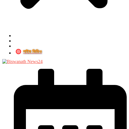
লাইভ ভিডিও