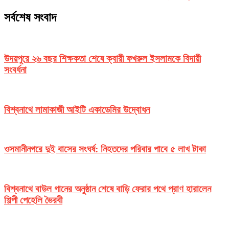
সর্বশেষ সংবাদ
উদয়পুরে ২৬ বছর শিক্ষকতা শেষে ক্বারী ফখরুল ইসলামকে বিদায়ী
সংবর্ধনা
বিশ্বনাথে লামাকাজী আইটি একাডেমির উদ্বোধন
ওসমানীনগরে দুই বাসের সংঘর্ষ: নিহতদের পরিবার পাবে ৫ লাখ টাকা
বিশ্বনাথে বাউল গানের অনুষ্ঠান শেষে বাড়ি ফেরার পথে প্রাণ হারালেন
শিল্পী পেহেলি ভৈরবী