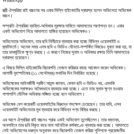
WhatsApp
স্ত্রী ঐশ্বরিয়া রাই বচ্চনের পর এবার দিল্লি হাইকোর্টের দ্বারস্থ হলেন অভিনেতা অভিষেক
বচ্চন।
সম্প্রতি ঐশ্বরিয়া ব্যক্তি-অধিকার সুরক্ষার দাবিতে আদালতের শরণাপন্ন হন। এবার
একই অভিযোগ নিয়ে আদালতে হাজির হয়েছেন অভিষেকও।
অভিনেতার অভিযোগ, তার ছবি নির্বিচারে ব্যবহার করা হচ্ছে বিভিন্ন ওয়েবসাইট ও
প্ল্যাটফর্মে। অনেক সময় এসব ছবি ও ভিডিও যৌনতা-সম্পর্কিত বিষয়েও যুক্ত করা হয়, যা
তার ভাবমূর্তিকে ক্ষুণ্ন করছে। এ কারণে নিজের সুনাম ও অধিকার রক্ষায় তিনি আদালতের
দ্বারস্থ হয়েছেন।
এ বিষয়ে দিল্লি হাইকোর্টের বিচারপতি তেজস করিয়ার কাছে আবেদন করেন অভিষেক।
আগামী বৃহস্পতিবার (১১ সেপ্টেম্বর) শুনানির দিন নির্ধারিত হয়েছে।
অভিষেকের আইনজীবী প্রবীণ আনন্দ জানান, কেবল ছবি ও ভিডিও নয়, এমনকি
অভিষেকের স্বাক্ষরও অবৈধভাবে ব্যবহার করা হচ্ছে। এতে তার সুনাম ক্ষুণ্ন হওয়ার
পাশাপাশি মৌলিক অধিকার লঙ্ঘিত হচ্ছে বলে অভিযোগ।
অভিষেক বেশ কয়েকটি ওয়েবসাইটের বিরুদ্ধে পদক্ষেপ চেয়েছেন। তার দাবি, এসব
ওয়েবসাইট অভিনেতার মুখ ব্যবহার করে বিভিন্ন পণ্য বিক্রি করছে।
এর আগে ঐশ্বরিয়া রাই বচ্চনও প্রায় একই অভিযোগ তুলেছিলেন। তার বক্তব্য,
অনলাইনে তার ছবি বিকৃত করে নানা অনৈতিক কর্মকাণ্ডে ব্যবহার করা হচ্ছে। আদালতে
সেই অভিযোগের গুরুত্ব অনুধাবন করে বিচারপতি তেজস করিয়া পুলিশকে প্রয়োজনীয়