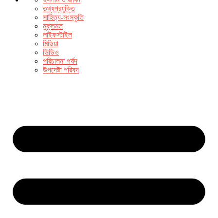
তথ্যপ্রযুক্তি
সাহিত্য-সংস্কৃতি
মুক্তমত
লাইফস্টাইল
মিডিয়া
ভিডিও
পরিচালনা পর্ষদ
উপদেষ্টা পরিষদ