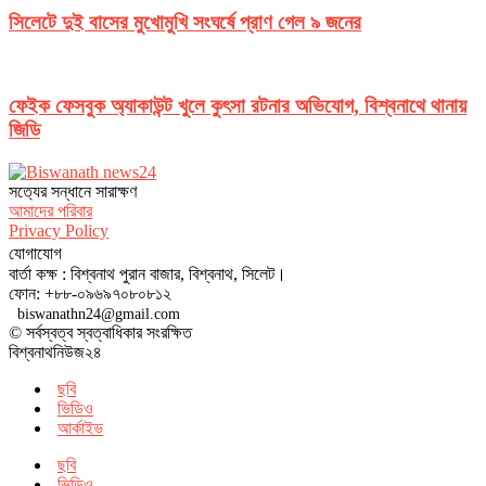
সিলেটে দুই বাসের মুখোমুখি সংঘর্ষে প্রাণ গেল ৯ জনের
ফেইক ফেসবুক অ্যাকাউন্ট খুলে কুৎসা রটনার অভিযোগ, বিশ্বনাথে থানায়
জিডি
সত‌্যের সন্ধানে সারাক্ষণ
আমাদের পরিবার
Privacy Policy
যোগাযোগ
বার্তা কক্ষ : বিশ্বনাথ পুরান বাজার, বিশ্বনাথ, সিলেট।
ফোন: +৮৮-০৯৬৯৭০৮০৮১২
biswanathn24@gmail.com
© সর্বস্বত্ব স্বত্বাধিকার সংরক্ষিত
বিশ্বনাথনিউজ২৪
ছবি
ভিডিও
আর্কাইভ
ছবি
ভিডিও