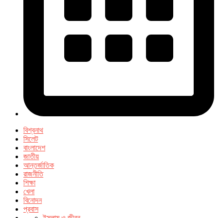
বিশ্বনাথ
সিলেট
বাংলাদেশ
জাতীয়
আন্তর্জাতিক
রাজনীতি
শিক্ষা
খেলা
বিনোদন
প্রবাস
ইসলাম ও জীবন