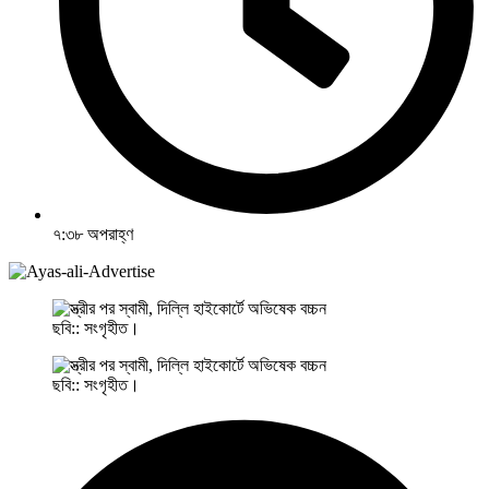
৭:৩৮ অপরাহ্ণ
ছবি:: সংগৃহীত।
ছবি:: সংগৃহীত।