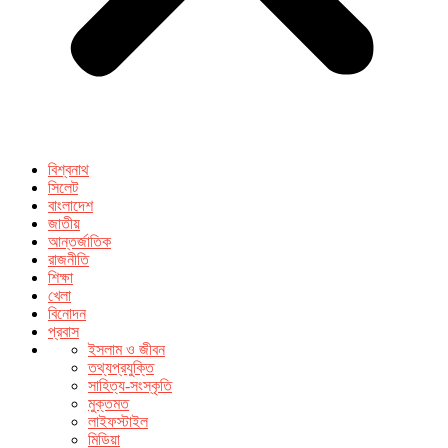
বিশ্বনাথ
সিলেট
বাংলাদেশ
জাতীয়
আন্তর্জাতিক
রাজনীতি
শিক্ষা
খেলা
বিনোদন
প্রবাস
ইসলাম ও জীবন
তথ্যপ্রযুক্তি
সাহিত্য-সংস্কৃতি
মুক্তমত
লাইফস্টাইল
মিডিয়া