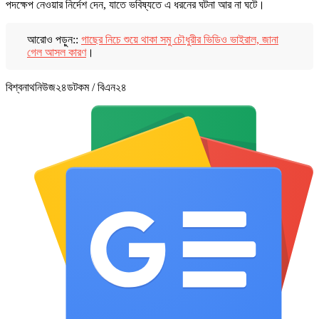
পদক্ষেপ নেওয়ার নির্দেশ দেন, যাতে ভবিষ্যতে এ ধরনের ঘটনা আর না ঘটে।
আরোও পড়ুন::
গাছের নিচে শুয়ে থাকা সমু চৌধুরীর ভিডিও ভাইরাল, জানা
গেল আসল কারণ
।
বিশ্বনাথনিউজ২৪ডটকম / বিএন২৪