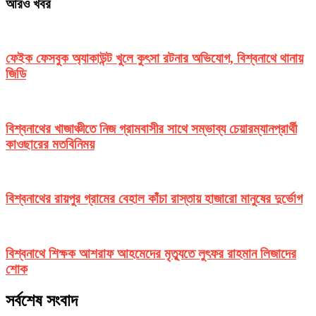
আরও খবর
ফেইক ফেসবুক অ্যাকাউন্ট খুলে কুৎসা রটনার অভিযোগ, বিশ্বনাথে থানায়
জিডি
বিশ্বনাথের খাজাঞ্চীতে নিজ গ্রামবাসীর সাথে সম্ভাব্য চেয়ারম্যানপ্রার্থী
কাওছারের মতবিনিময়
বিশ্বনাথের রায়পুর গ্রামের বেহাল কাঁচা রাস্তায় হাজারো মানুষের দুর্ভোগ
বিশ্বনাথে শিক্ষক আশরাফ আহমেদের মৃত্যুতে লুৎফর রাহমান লিজাদের
শোক
সর্বশেষ সংবাদ