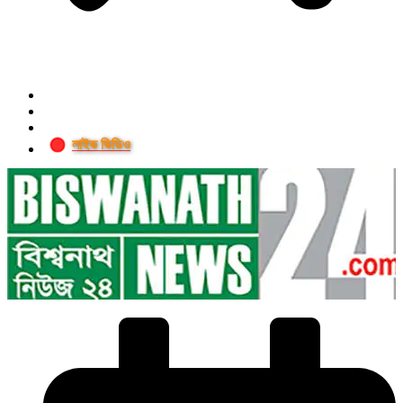
লাইভ ভিডিও