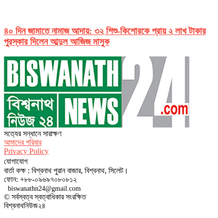
৪০ দিন জামাতে নামাজ আদায়: ৩২ শিশু-কিশোরকে প্রায় ২ লাখ টাকার
পুরস্কার দিলেন আব্দুল আজিজ মাসুক
সত‌্যের সন্ধানে সারাক্ষণ
আমাদের পরিবার
Privacy Policy
যোগাযোগ
বার্তা কক্ষ : বিশ্বনাথ পুরান বাজার, বিশ্বনাথ, সিলেট।
ফোন: +৮৮-০৯৬৯৭০৮০৮১২
biswanathn24@gmail.com
© সর্বস্বত্ব স্বত্বাধিকার সংরক্ষিত
বিশ্বনাথনিউজ২৪