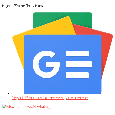
বিশ্বনাথনিউজ২৪ডটকম / বিএন২৪
বিশ্বনাথ নিউজের সকল খবর পেতে গুগল চ‌্যানেল ফলো করুন