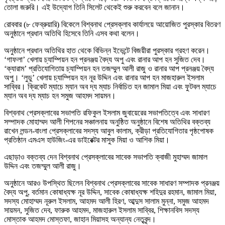
তোলা জরুরি। এই উদ্যোগ তিনি সিলেট থেকেই শুরু করবেন বলে জানান।
রোববার (৮ ফেব্রুয়ারি) বিকেলে বিশ্বনাথ প্রেসক্লাব কার্যালয়ে আয়োজিত পুরস্কার বিতরণ
অনুষ্ঠানে প্রধান অতিথি হিসেবে তিনি এসব কথা বলেন।
অনুষ্ঠানে প্রধান অতিথির হাত থেকে বিভিন্ন ইভেন্টে বিজয়ীরা পুরস্কার গ্রহণ করেন।
‘গাফলা’ খেলায় চ্যাম্পিয়ন হন প্রনঞ্জয় বৈদ্য অপু এবং রানার আপ হন সুজিত দেব।
‘ক্যারাম’ প্রতিযোগিতায় চ্যাম্পিয়ন হন তজম্মুল আলী রাজু ও রানার আপ প্রনঞ্জয় বৈদ্য
অপু। ‘লুডু’ খেলায় চ্যাম্পিয়ন হন নূর উদ্দিন এবং রানার আপ হন মাজহারুল ইসলাম
সাব্বির। ক্রিকেট ম্যাচে ম্যান অব দ্য ম্যাচ নির্বাচিত হন জামাল মিয়া এবং ফুটবল ম্যাচে
ম্যান অব দ্য ম্যাচ হন সমুজ আহমদ সায়মন।
বিশ্বনাথ প্রেসক্লাবের সভাপতি রফিকুল ইসলাম জুবায়েরের সভাপতিত্বে এবং সাধারণ
সম্পাদক মোহাম্মদ আলী শিপনের সঞ্চালনায় অনুষ্ঠিত অনুষ্ঠানে বিশেষ অতিথির বক্তব্য
রাখেন লন্ডন-বাংলা প্রেসক্লাবের সদস্য আবুল কালাম, ক্রীড়া প্রতিযোগিতার পৃষ্ঠপোষক
প্রতিষ্ঠান এমএস হাউজিং-এর ডাইরেক্টর মাসুক মিয়া ও আশিক মিয়া।
এছাড়াও বক্তব্য দেন বিশ্বনাথ প্রেসক্লাবের সাবেক সভাপতি ক্বাজী মুহাম্মদ জামাল
উদ্দিন এবং তজম্মুল আলী রাজু।
অনুষ্ঠানে আরও উপস্থিত ছিলেন বিশ্বনাথ প্রেসক্লাবের সাবেক সাধারণ সম্পাদক প্রনঞ্জয়
বৈদ্য অপু, বর্তমান কোষাধ্যক্ষ নূর উদ্দিন, সাবেক কোষাধ্যক্ষ শহিদুর রহমান, জামাল মিয়া,
সদস্য মোহাম্মদ নূরুল ইসলাম, আহমদ আলী হিরণ, আব্দুস সালাম মুন্না, সমুজ আহমদ
সায়মন, সুজিত দেব, ফারুক আহমদ, মাজহারুল ইসলাম সাব্বির, শিক্ষানবিস সদস্য
মোস্তাক আহমদ মোস্তফা, জাহান মিয়াসহ অন্যান্য নেতৃবৃন্দ।