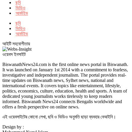
ছবি
ভিডিও
আর্কাইভ
ছবি
ভিডিও
আর্কাইভ
আইটি সহযোগীতায়
ওয়েবস ইনসাইট
BiswanathNews24.com is the first online news portal in Biswanath.
It was launched on January 1st 2014 with a commitment to fearless,
investigative and independent journalism. The portal provides real-
time updates on Biswanath news, Sylhet news, national and
international events. It covers topics like entertainment, lifestyle,
politics, economics, culture, education, health and sports. A team of
dedicated young journalists works tirelessly to keep readers
informed. Biswanath News24 connects Bengalis worldwide and
offers a fresh perspective on online news.
এই ওয়েবসাইটের কোনো লেখা, ছবি ও ভিডিও অনুমতি ছাড়া ব্যবহার বেআইনি।
Design by :