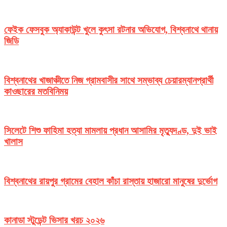
ফেইক ফেসবুক অ্যাকাউন্ট খুলে কুৎসা রটনার অভিযোগ, বিশ্বনাথে থানায়
জিডি
বিশ্বনাথের খাজাঞ্চীতে নিজ গ্রামবাসীর সাথে সম্ভাব্য চেয়ারম্যানপ্রার্থী
কাওছারের মতবিনিময়
সিলেটে শিশু ফাহিমা হত্যা মামলায় প্রধান আসামির মৃত্যুদণ্ড, দুই ভাই
খালাস
বিশ্বনাথের রায়পুর গ্রামের বেহাল কাঁচা রাস্তায় হাজারো মানুষের দুর্ভোগ
কানাডা স্টুডেন্ট ভিসার খরচ ২০২৬