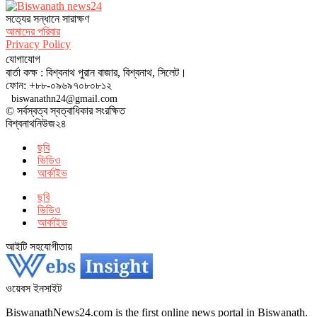
সত‌্যের সন্ধানে সারাক্ষণ
আমাদের পরিবার
Privacy Policy
যোগাযোগ
বার্তা কক্ষ : বিশ্বনাথ পুরান বাজার, বিশ্বনাথ, সিলেট।
ফোন: +৮৮-০৯৬৯৭০৮০৮১২
biswanathn24@gmail.com
© সর্বস্বত্ব স্বত্বাধিকার সংরক্ষিত
বিশ্বনাথনিউজ২৪
ছবি
ভিডিও
আর্কাইভ
ছবি
ভিডিও
আর্কাইভ
আইটি সহযোগীতায়
ওয়েবস ইনসাইট
BiswanathNews24.com is the first online news portal in Biswanath.