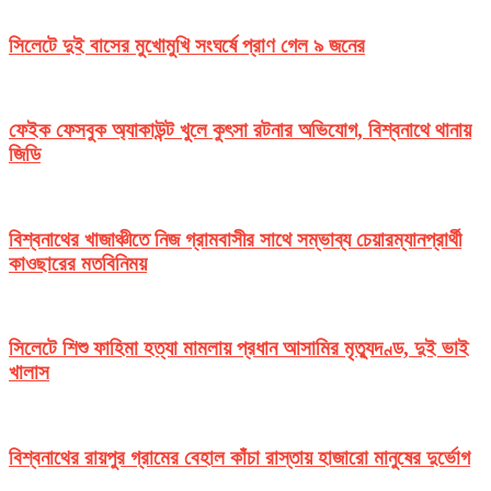
সিলেটে দুই বাসের মুখোমুখি সংঘর্ষে প্রাণ গেল ৯ জনের
ফেইক ফেসবুক অ্যাকাউন্ট খুলে কুৎসা রটনার অভিযোগ, বিশ্বনাথে থানায়
জিডি
বিশ্বনাথের খাজাঞ্চীতে নিজ গ্রামবাসীর সাথে সম্ভাব্য চেয়ারম্যানপ্রার্থী
কাওছারের মতবিনিময়
সিলেটে শিশু ফাহিমা হত্যা মামলায় প্রধান আসামির মৃত্যুদণ্ড, দুই ভাই
খালাস
বিশ্বনাথের রায়পুর গ্রামের বেহাল কাঁচা রাস্তায় হাজারো মানুষের দুর্ভোগ