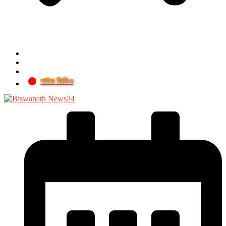
লাইভ ভিডিও