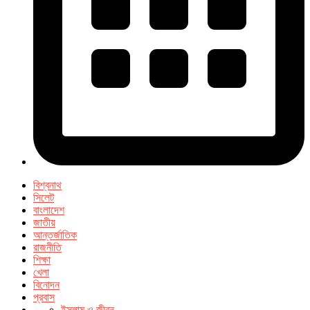
বিশ্বনাথ
সিলেট
বাংলাদেশ
জাতীয়
আন্তর্জাতিক
রাজনীতি
শিক্ষা
খেলা
বিনোদন
প্রবাস
ইসলাম ও জীবন