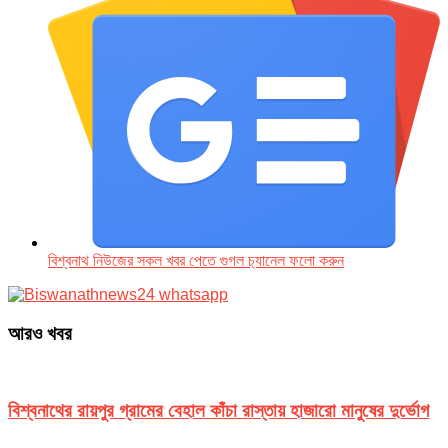
বিশ্বনাথ নিউজের সকল খবর পেতে গুগল চ‌্যানেল ফলো করুন
আরও খবর
বিশ্বনাথের রায়পুর গ্রামের বেহাল কাঁচা রাস্তায় হাজারো মানুষের দুর্ভোগ