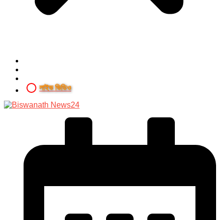
লাইভ ভিডিও