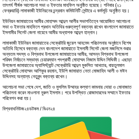
তাৎপর্য শীর্ষক আলোচনা সভা ও ইফতার মাহফিল অনুষ্ঠিত হয়েছে। শনিবার (২১
ফেব্রুয়ারি) লামাকাজী ইউনিয়নের চন্দ্রবান কমিউনিটি সেন্টারে এ কর্মসূচি অনুষ্ঠিত হয়।
ইউনিয়ন জামায়াতের আমীর মোহাম্মদ আব্দুল আলীর সভাপতিত্বে আয়োজিত আলোচনা
সভা ও ইফতার মাহফিলে প্রধান অতিথির গুরুত্বপূর্ণ বক্তব্য রাখেন বাংলাদেশ জামায়াতে
ইসলামীর সিলেট জেলা নায়েবে আমীর অধ্যাপক আব্দুল হান্নান।
লামাকাজী ইউনিয়ন জামায়াতের সেক্রেটারি জুয়েল আহমেদ পরিচালনায় অনুষ্ঠানে বিশেষ
অতিথি হিসেবে বক্তব্য দেন বাংলাদেশ জামায়াতে ইসলামী সিলেট জেলা মজলিসে শুরার
অন্যতম সদস্য ও বিশ্বনাথ উপজেলা জামায়াতের আমীর, আসন্ন বিশ্বনাথ উপজেলা
পরিষদ নির্বাচনে সম্ভাব্য চেয়ারম্যান পদপ্রার্থী মোহাম্মদ নিজাম উদ্দিন সিদ্দিকী। এছাড়া
উপজেলা জামায়াতের অ্যাসিস্ট্যান্ট সেক্রেটারি আব্দুল মুকসিত আখতার, বায়তুলমাল
সেক্রেটারি মোহাম্মদ আশিকুর রহমান, ইউপি জামায়াত নেতা মোজাহিদ আলী ও মঈন
উদ্দিনসহ অন্যান্য নেতৃবৃন্দ বক্তব্য রাখেন।
আলোচনা সভা শেষে দেশ, জাতি ও মুসলিম উম্মাহর কল্যাণ কামনায় দোয়া ও মোনাজাত
পরিচালনা করেন মাওলানা নুরুল ইসলাম। পরে উপস্থিত রোজাদারদের সম্মানে ইফতার
পরিবেশন করা হয়।
বিশ্বনাথনিউজ২৪ডটকম / বিএন২৪