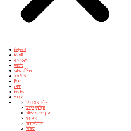
বিশ্বনাথ
সিলেট
বাংলাদেশ
জাতীয়
আন্তর্জাতিক
রাজনীতি
শিক্ষা
খেলা
বিনোদন
প্রবাস
ইসলাম ও জীবন
তথ্যপ্রযুক্তি
সাহিত্য-সংস্কৃতি
মুক্তমত
লাইফস্টাইল
মিডিয়া