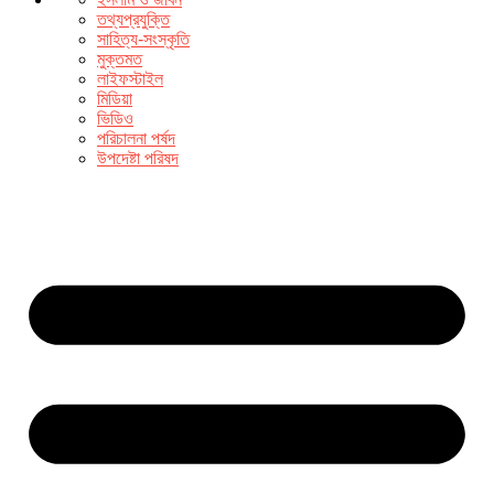
তথ্যপ্রযুক্তি
সাহিত্য-সংস্কৃতি
মুক্তমত
লাইফস্টাইল
মিডিয়া
ভিডিও
পরিচালনা পর্ষদ
উপদেষ্টা পরিষদ