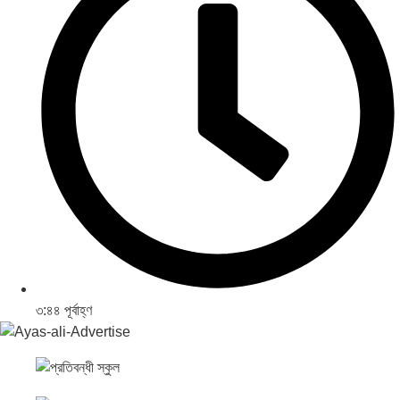
৩:৪৪ পূর্বাহ্ণ