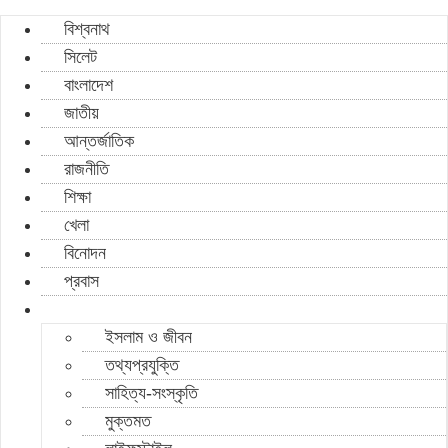
বিশ্বনাথ
সিলেট
বাংলাদেশ
জাতীয়
আন্তর্জাতিক
রাজনীতি
শিক্ষা
খেলা
বিনোদন
প্রবাস
ইসলাম ও জীবন
তথ্যপ্রযুক্তি
সাহিত্য-সংস্কৃতি
মুক্তমত