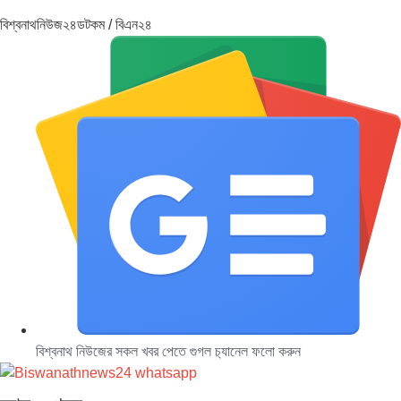
বিশ্বনাথনিউজ২৪ডটকম / বিএন২৪
বিশ্বনাথ নিউজের সকল খবর পেতে গুগল চ‌্যানেল ফলো করুন