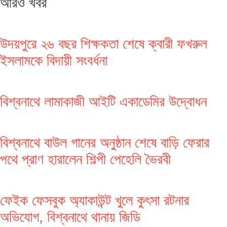
আরও খবর
উদয়পুরে ২৬ বছর শিক্ষকতা শেষে ক্বারী ফখরুল
ইসলামকে বিদায়ী সংবর্ধনা
বিশ্বনাথে লামাকাজী আইটি একাডেমির উদ্বোধন
বিশ্বনাথে বাউল গানের অনুষ্ঠান শেষে বাড়ি ফেরার
পথে প্রাণ হারালেন শিল্পী পেহেলি ভৈরবী
ফেইক ফেসবুক অ্যাকাউন্ট খুলে কুৎসা রটনার
অভিযোগ, বিশ্বনাথে থানায় জিডি