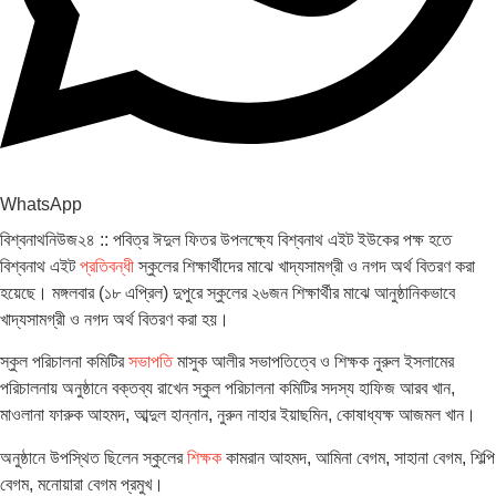
WhatsApp
বিশ্বনাথনিউজ২৪ :: পবিত্র ঈদুল ফিতর উপলক্ষ্যে বিশ্বনাথ এইট ইউকের পক্ষ হতে
বিশ্বনাথ এইট
প্রতিবন্ধী
স্কুলের শিক্ষার্থীদের মাঝে খাদ্যসামগ্রী ও নগদ অর্থ বিতরণ করা
হয়েছে। মঙ্গলবার (১৮ এপ্রিল) দুপুরে স্কুলের ২৬জন শিক্ষার্থীর মাঝে আনুষ্ঠানিকভাবে
খাদ্যসামগ্রী ও নগদ অর্থ বিতরণ করা হয়।
স্কুল পরিচালনা কমিটির
সভাপতি
মাসুক আলীর সভাপতিত্বে ও শিক্ষক নুরুল ইসলামের
পরিচালনায় অনুষ্ঠানে বক্তব্য রাখেন স্কুল পরিচালনা কমিটির সদস্য হাফিজ আরব খান,
মাওলানা ফারুক আহমদ, আব্দুল হান্নান, নুরুন নাহার ইয়াছমিন, কোষাধ্যক্ষ আজমল খান।
অনুষ্ঠানে উপস্থিত ছিলেন স্কুলের
শিক্ষক
কামরান আহমদ, আমিনা বেগম, সাহানা বেগম, শিল্পি
বেগম, মনোয়ারা বেগম প্রমুখ।