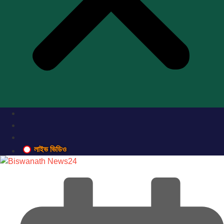
লাইভ ভিডিও