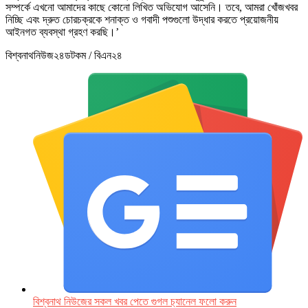
সম্পর্কে এখনো আমাদের কাছে কোনো লিখিত অভিযোগ আসেনি। তবে, আমরা খোঁজখবর
নিচ্ছি এবং দ্রুত চোরচক্রকে শনাক্ত ও গবাদী পশুগুলো উদ্ধার করতে প্রয়োজনীয়
আইনগত ব্যবস্থা গ্রহণ করছি।’
বিশ্বনাথনিউজ২৪ডটকম / বিএন২৪
বিশ্বনাথ নিউজের সকল খবর পেতে গুগল চ‌্যানেল ফলো করুন