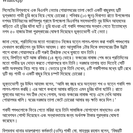
WhatsApp
সিলেটের বিশ্বনাথে এক বিএনপি নেতার গোয়ালঘরের তালা কেটে একটি বাছুরসহ দুটি
দুগ্ধজাত গাভী চুরি করে নিয়ে গেছে চোরেরা। শনিবার (১৩ জুন) দিবাগত রাতে উপজেলার
দশঘর ইউনিয়নের কাশিমপুর গ্রামে উপজেলা বিএনপির সহসভাপতি নুর উদ্দিন আহমদের
বাড়িতে এই চুরির ঘটনা ঘটে। চুরি যাওয়া এই গবাদি পশুগুলোর সন্ধান পেতে ইতোমধ্যে
নগদ ৫০ হাজার টাকা পুরস্কারের ঘোষণা দিয়েছেন ভুক্তভোগী ওই নেতা।
​জানা গেছে, প্রতিদিনের মতো গতরাতেও নিজের যত্নে লালন-পালন করা গবাদি পশুগুলোর
দেখভাল করেছিলেন নুর উদ্দিন আহমদ। রাত আনুমানিক ১টার দিকে বসতঘরের ঠিক উল্টো
পাশে থাকা গোয়ালঘরে ৫টি গরুই ঠিকঠাক দেখে ঘুমাতে যান তিনি।
​তবে, বিপত্তি ঘটে আজ রবিবার (১৪ জুন) ভোরে। ফজরের নামাজ শেষ করে প্রতিদিনের
মতো গাভীর দুধ দোহন করতে গোয়ালঘরে যান তিনি। দরজার তালায় হাত দিতেই সেটি
কাটা অবস্থায় নিচে পড়ে যায়। ভেতরে ঢুকে তিনি দেখেন, ৫টি গবাদীপশুর মধ্যে দুটি রেখে
দুটি বড় গাভী ও একটি বাছুর নিয়ে চম্পট দিয়েছে চোরেরা।
​ভুক্তভোগী নুর উদ্দিন আহমদ বলেন, ‘আমি বহু বছর ধরে অত্যন্ত শখ ও যত্নে গবাদি পশু
লালন-পালন করছি। এর আগে কখনো আমার বাড়িতে এমন চুরির ঘটনা ঘটেনি। রাতে
ঘুমানোর আগেও সব ঠিক দেখে গেলাম, অথচ ফজরের নামাজ পড়ে এসে দেখি আমার
গোয়ালঘর খালি। ঘরের দরজার তালা কেটে চোরেরা আমার বড় ক্ষতি করে দিল।’
গবাদী ​পশুগুলোকে ফিরে পেতে মরিয়া হয়ে তিনি সামাজিক যোগাযোগ মাধ্যমেও এক
আবেগঘন পোস্ট দিয়েছেন এবং সন্ধানদাতার জন্য অর্ধলক্ষ টাকার পুরস্কার ঘোষণা
করেছেন।
বিশ্বনাথ থানার ভারপ্রাপ্ত কর্মকর্তা (ওসি) গাজী মো. মাহবুবুর রহমান বলেন, ‘বিষয়টি