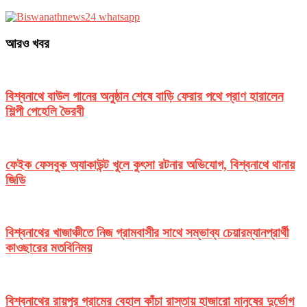
আরও খবর
বিশ্বনাথে বাউল গানের অনুষ্ঠান শেষে বাড়ি ফেরার পথে প্রাণ হারালেন
শিল্পী পেহেলি ভৈরবী
ফেইক ফেসবুক অ্যাকাউন্ট খুলে কুৎসা রটনার অভিযোগ, বিশ্বনাথে থানায়
জিডি
বিশ্বনাথের খাজাঞ্চীতে নিজ গ্রামবাসীর সাথে সম্ভাব্য চেয়ারম্যানপ্রার্থী
কাওছারের মতবিনিময়
বিশ্বনাথের রায়পুর গ্রামের বেহাল কাঁচা রাস্তায় হাজারো মানুষের দুর্ভোগ