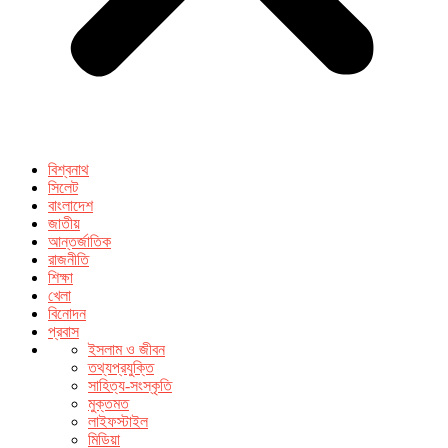
বিশ্বনাথ
সিলেট
বাংলাদেশ
জাতীয়
আন্তর্জাতিক
রাজনীতি
শিক্ষা
খেলা
বিনোদন
প্রবাস
ইসলাম ও জীবন
তথ্যপ্রযুক্তি
সাহিত্য-সংস্কৃতি
মুক্তমত
লাইফস্টাইল
মিডিয়া