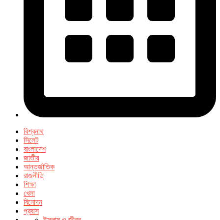
বিশ্বনাথ
সিলেট
বাংলাদেশ
জাতীয়
আন্তর্জাতিক
রাজনীতি
শিক্ষা
খেলা
বিনোদন
প্রবাস
ইসলাম ও জীবন