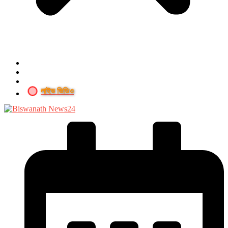
লাইভ ভিডিও