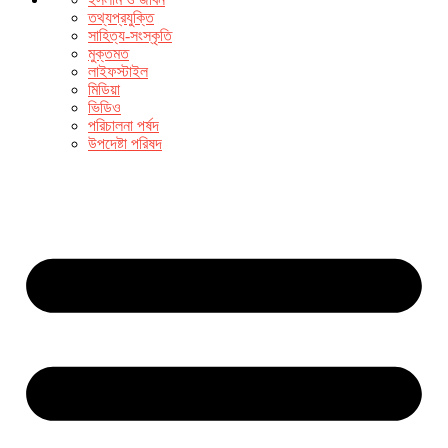
তথ্যপ্রযুক্তি
সাহিত্য-সংস্কৃতি
মুক্তমত
লাইফস্টাইল
মিডিয়া
ভিডিও
পরিচালনা পর্ষদ
উপদেষ্টা পরিষদ