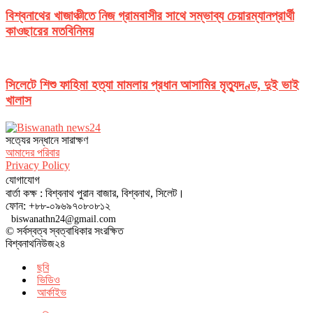
বিশ্বনাথের খাজাঞ্চীতে নিজ গ্রামবাসীর সাথে সম্ভাব্য চেয়ারম্যানপ্রার্থী
কাওছারের মতবিনিময়
সিলেটে শিশু ফাহিমা হত্যা মামলায় প্রধান আসামির মৃত্যুদণ্ড, দুই ভাই
খালাস
সত‌্যের সন্ধানে সারাক্ষণ
আমাদের পরিবার
Privacy Policy
যোগাযোগ
বার্তা কক্ষ : বিশ্বনাথ পুরান বাজার, বিশ্বনাথ, সিলেট।
ফোন: +৮৮-০৯৬৯৭০৮০৮১২
biswanathn24@gmail.com
© সর্বস্বত্ব স্বত্বাধিকার সংরক্ষিত
বিশ্বনাথনিউজ২৪
ছবি
ভিডিও
আর্কাইভ