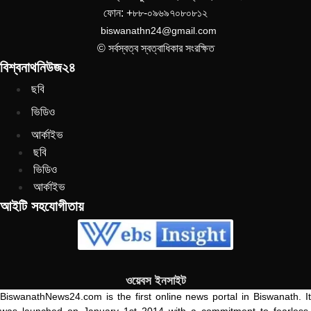
ফোন: +৮৮-০৯৬৯৭০৮০৮১২
biswanathn24@gmail.com
© সর্বস্বত্ব স্বত্বাধিকার সংরক্ষিত
বিশ্বনাথনিউজ২৪
ছবি
ভিডিও
আর্কাইভ
ছবি
ভিডিও
আর্কাইভ
আইটি সহযোগীতায়
ওয়েবস ইনসাইট
BiswanathNews24.com is the first online news portal in Biswanath. It