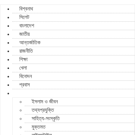
বিশ্বনাথ
সিলেট
বাংলাদেশ
জাতীয়
আন্তর্জাতিক
রাজনীতি
শিক্ষা
খেলা
বিনোদন
প্রবাস
ইসলাম ও জীবন
তথ্যপ্রযুক্তি
সাহিত্য-সংস্কৃতি
মুক্তমত