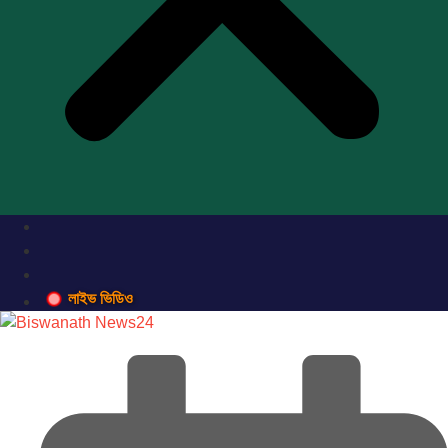
লাইভ ভিডিও