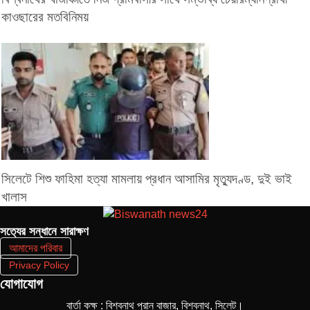
কাওছারের মতবিনিময়
সিলেটে শিশু ফাহিমা হত্যা মামলায় প্রধান আসামির মৃত্যুদণ্ড, দুই ভাই
খালাস
সত‌্যের সন্ধানে সারাক্ষণ
আমাদের পরিবার
Privacy Policy
যোগাযোগ
বার্তা কক্ষ : বিশ্বনাথ পুরান বাজার, বিশ্বনাথ, সিলেট।