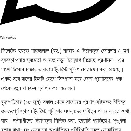
WhatsApp
সিলেটের হযরত শাহজালাল (রহ.) মাজার-এ নিরাপত্তা জোরদার ও অর্থ
ব্যবস্থাপনায় স্বচ্ছতা আনতে নতুন উদ্যোগ নিয়েছে প্রশাসন। এর
অংশ হিসেবে মাজার এলাকায় ট্যুরিস্ট পুলিশ মোতায়েন করা হয়েছে।
একই সঙ্গে দানের তিনটি ডেগে সিলগালা করে জেলা প্রশাসনের পক্ষ
থেকে নতুন দানবাক্স স্থাপন করা হয়েছে।
বৃহস্পতিবার (১৮ জুন) সকাল থেকে মাজারের প্রধান ফটকসহ বিভিন্ন
গুরুত্বপূর্ণ স্থানে ট্যুরিস্ট পুলিশের সদস্যদের দায়িত্ব পালন করতে দেখা
যায়। দর্শনার্থীদের নিরাপত্তা নিশ্চিত করা, হয়রানি প্রতিরোধ, শৃঙ্খলা
বজায় রাখা এবং যেকোনো অপ্রীতিকর পরিস্থিতি দ্রুত মোকাবিলায়