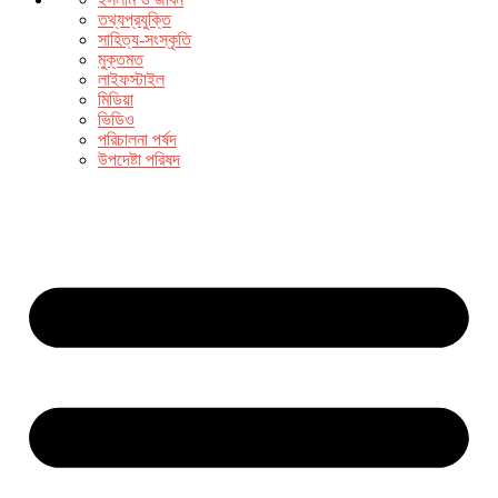
তথ্যপ্রযুক্তি
সাহিত্য-সংস্কৃতি
মুক্তমত
লাইফস্টাইল
মিডিয়া
ভিডিও
পরিচালনা পর্ষদ
উপদেষ্টা পরিষদ