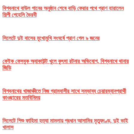
বিশ্বনাথে বাউল গানের অনুষ্ঠান শেষে বাড়ি ফেরার পথে প্রাণ হারালেন
শিল্পী পেহেলি ভৈরবী
সিলেটে দুই বাসের মুখোমুখি সংঘর্ষে প্রাণ গেল ৯ জনের
ফেইক ফেসবুক অ্যাকাউন্ট খুলে কুৎসা রটনার অভিযোগ, বিশ্বনাথে থানায়
জিডি
বিশ্বনাথের খাজাঞ্চীতে নিজ গ্রামবাসীর সাথে সম্ভাব্য চেয়ারম্যানপ্রার্থী
কাওছারের মতবিনিময়
সিলেটে শিশু ফাহিমা হত্যা মামলায় প্রধান আসামির মৃত্যুদণ্ড, দুই ভাই
খালাস