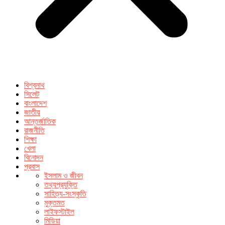
বিশ্বনাথ
সিলেট
বাংলাদেশ
জাতীয়
আন্তর্জাতিক
রাজনীতি
শিক্ষা
খেলা
বিনোদন
প্রবাস
ইসলাম ও জীবন
তথ্যপ্রযুক্তি
সাহিত্য-সংস্কৃতি
মুক্তমত
লাইফস্টাইল
মিডিয়া