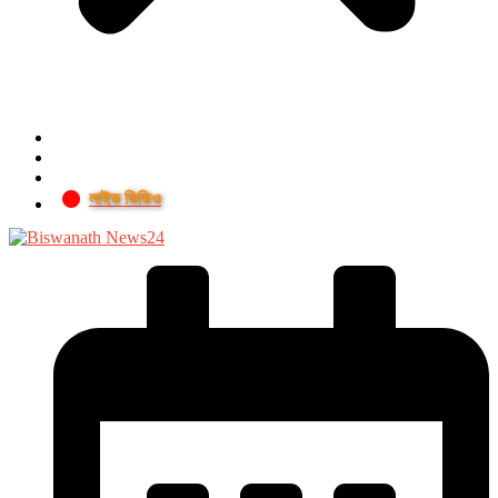
লাইভ ভিডিও