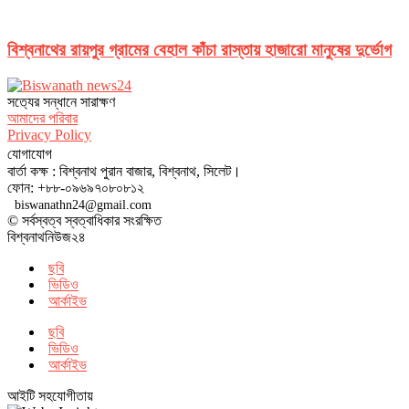
বিশ্বনাথের রায়পুর গ্রামের বেহাল কাঁচা রাস্তায় হাজারো মানুষের দুর্ভোগ
সত‌্যের সন্ধানে সারাক্ষণ
আমাদের পরিবার
Privacy Policy
যোগাযোগ
বার্তা কক্ষ : বিশ্বনাথ পুরান বাজার, বিশ্বনাথ, সিলেট।
ফোন: +৮৮-০৯৬৯৭০৮০৮১২
biswanathn24@gmail.com
© সর্বস্বত্ব স্বত্বাধিকার সংরক্ষিত
বিশ্বনাথনিউজ২৪
ছবি
ভিডিও
আর্কাইভ
ছবি
ভিডিও
আর্কাইভ
আইটি সহযোগীতায়