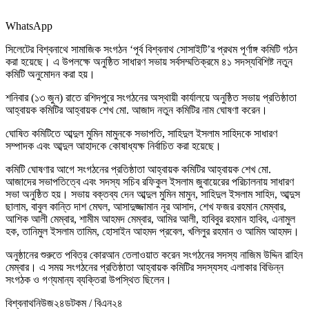
WhatsApp
সিলেটের বিশ্বনাথে সামাজিক সংগঠন ‘পূর্ব বিশ্বনাথ সোসাইটি’র প্রথম পূর্ণাঙ্গ কমিটি গঠন
করা হয়েছে। এ উপলক্ষে অনুষ্ঠিত সাধারণ সভায় সর্বসম্মতিক্রমে ৪১ সদস্যবিশিষ্ট নতুন
কমিটি অনুমোদন করা হয়।
শনিবার (১৩ জুন) রাতে রশিদপুরে সংগঠনের অস্থায়ী কার্যালয়ে অনুষ্ঠিত সভায় প্রতিষ্ঠাতা
আহ্বায়ক কমিটির আহ্বায়ক শেখ মো. আজাদ নতুন কমিটির নাম ঘোষণা করেন।
ঘোষিত কমিটিতে আব্দুল মুমিন মামুনকে সভাপতি, সাহিদুল ইসলাম সাহিদকে সাধারণ
সম্পাদক এবং আব্দুল আহাদকে কোষাধ্যক্ষ নির্বাচিত করা হয়েছে।
কমিটি ঘোষণার আগে সংগঠনের প্রতিষ্ঠাতা আহ্বায়ক কমিটির আহ্বায়ক শেখ মো.
আজাদের সভাপতিত্বে এবং সদস্য সচিব রফিকুল ইসলাম জুবায়েরের পরিচালনায় সাধারণ
সভা অনুষ্ঠিত হয়। সভায় বক্তব্য দেন আব্দুল মুমিন মামুন, সাহিদুল ইসলাম সাহিদ, আব্দুস
ছালাম, বাবুল কান্তি দাশ মেঘল, আসাদুজ্জামান নূর আসাদ, শেখ ফজর রহমান মেম্বার,
আশিক আলী মেম্বার, শামীম আহমদ মেম্বার, আমির আলী, হাবিবুর রহমান হাবিব, এনামুল
হক, তানিমুল ইসলাম তামিম, হোসাইন আহমদ প্রবেল, খলিলুর রহমান ও আমিম আহমদ।
অনুষ্ঠানের শুরুতে পবিত্র কোরআন তেলাওয়াত করেন সংগঠনের সদস্য নাজিম উদ্দিন রাহিন
মেম্বার। এ সময় সংগঠনের প্রতিষ্ঠাতা আহ্বায়ক কমিটির সদস্যসহ এলাকার বিভিন্ন
সংগঠক ও গণ্যমান্য ব্যক্তিরা উপস্থিত ছিলেন।
বিশ্বনাথনিউজ২৪ডটকম / বিএন২৪