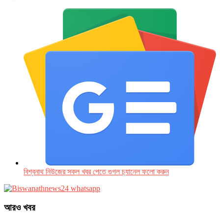
বিশ্বনাথ নিউজের সকল খবর পেতে গুগল চ‌্যানেল ফলো করুন
আরও খবর