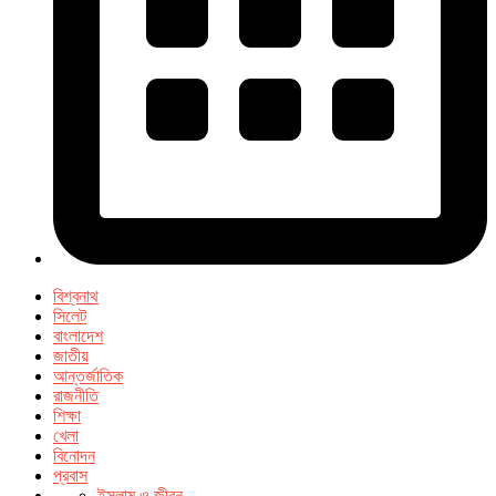
বিশ্বনাথ
সিলেট
বাংলাদেশ
জাতীয়
আন্তর্জাতিক
রাজনীতি
শিক্ষা
খেলা
বিনোদন
প্রবাস
ইসলাম ও জীবন