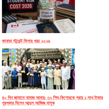
কানাডা স্টুডেন্ট ভিসার খরচ ২০২৬
৪০ দিন জামাতে নামাজ আদায়: ৩২ শিশু-কিশোরকে প্রায় ২ লাখ টাকার
পুরস্কার দিলেন আব্দুল আজিজ মাসুক