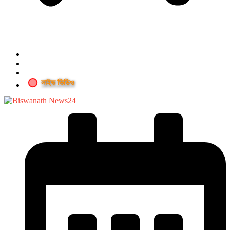
লাইভ ভিডিও