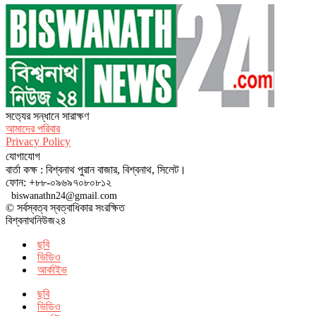
সত‌্যের সন্ধানে সারাক্ষণ
আমাদের পরিবার
Privacy Policy
যোগাযোগ
বার্তা কক্ষ : বিশ্বনাথ পুরান বাজার, বিশ্বনাথ, সিলেট।
ফোন: +৮৮-০৯৬৯৭০৮০৮১২
biswanathn24@gmail.com
© সর্বস্বত্ব স্বত্বাধিকার সংরক্ষিত
বিশ্বনাথনিউজ২৪
ছবি
ভিডিও
আর্কাইভ
ছবি
ভিডিও