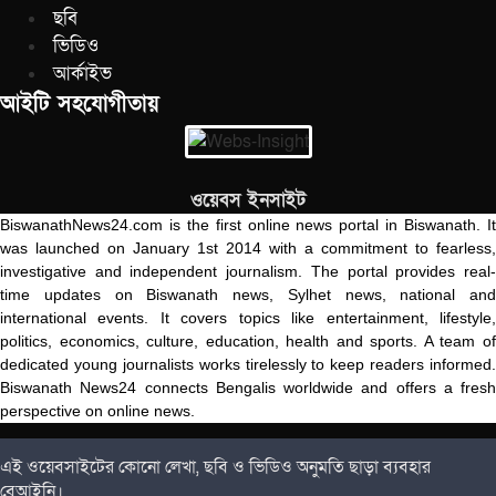
ছবি
ভিডিও
আর্কাইভ
আইটি সহযোগীতায়
ওয়েবস ইনসাইট
BiswanathNews24.com is the first online news portal in Biswanath. It
was launched on January 1st 2014 with a commitment to fearless,
investigative and independent journalism. The portal provides real-
time updates on Biswanath news, Sylhet news, national and
international events. It covers topics like entertainment, lifestyle,
politics, economics, culture, education, health and sports. A team of
dedicated young journalists works tirelessly to keep readers informed.
Biswanath News24 connects Bengalis worldwide and offers a fresh
perspective on online news.
এই ওয়েবসাইটের কোনো লেখা, ছবি ও ভিডিও অনুমতি ছাড়া ব্যবহার
বেআইনি।