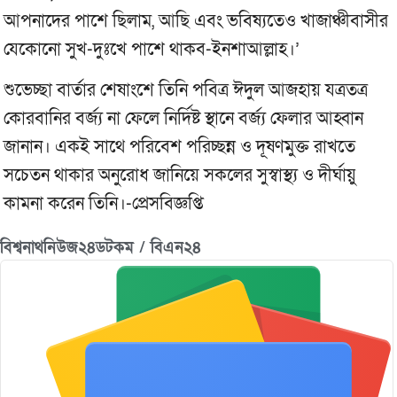
আপনাদের পাশে ছিলাম, আছি এবং ভবিষ্যতেও খাজাঞ্চীবাসীর
যেকোনো সুখ-দুঃখে পাশে থাকব-ইনশাআল্লাহ।’
​শুভেচ্ছা বার্তার শেষাংশে তিনি পবিত্র ঈদুল আজহায় যত্রতত্র
কোরবানির বর্জ্য না ফেলে নির্দিষ্ট স্থানে বর্জ্য ফেলার আহ্বান
জানান। একই সাথে পরিবেশ পরিচ্ছন্ন ও দূষণমুক্ত রাখতে
সচেতন থাকার অনুরোধ জানিয়ে সকলের সুস্বাস্থ্য ও দীর্ঘায়ু
কামনা করেন তিনি।-প্রেসবিজ্ঞপ্তি
বিশ্বনাথনিউজ২৪ডটকম / বিএন২৪