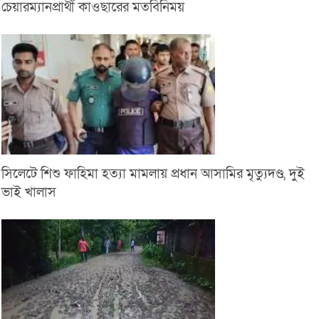
চেয়ারম্যানপ্রার্থী কাওছারের মতবিনিময়
সিলেটে শিশু ফাহিমা হত্যা মামলায় প্রধান আসামির মৃত্যুদণ্ড, দুই
ভাই খালাস