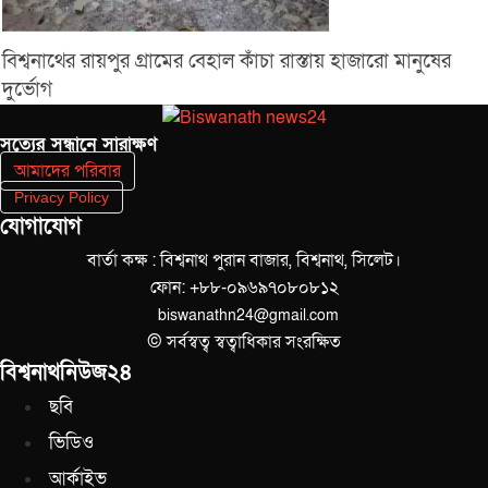
বিশ্বনাথের রায়পুর গ্রামের বেহাল কাঁচা রাস্তায় হাজারো মানুষের
দুর্ভোগ
সত‌্যের সন্ধানে সারাক্ষণ
আমাদের পরিবার
Privacy Policy
যোগাযোগ
বার্তা কক্ষ : বিশ্বনাথ পুরান বাজার, বিশ্বনাথ, সিলেট।
ফোন: +৮৮-০৯৬৯৭০৮০৮১২
biswanathn24@gmail.com
© সর্বস্বত্ব স্বত্বাধিকার সংরক্ষিত
বিশ্বনাথনিউজ২৪
ছবি
ভিডিও
আর্কাইভ