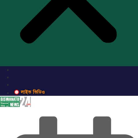
লাইভ ভিডিও