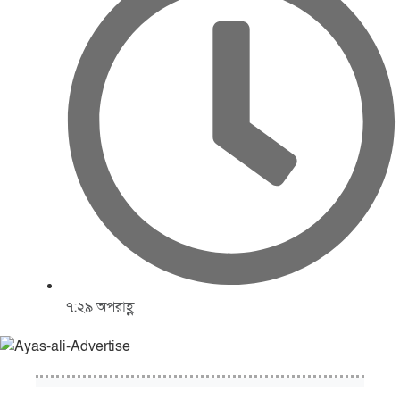
৭:২৯ অপরাহ্ণ