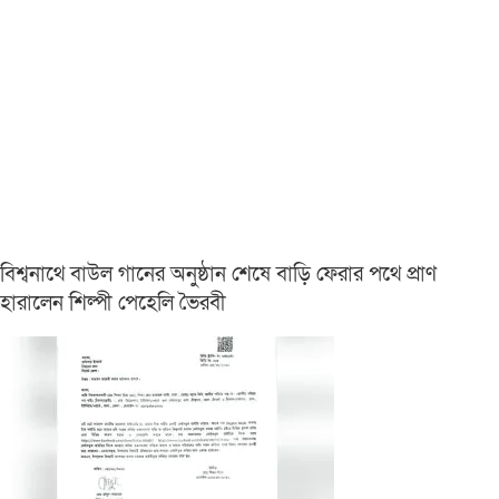
বিশ্বনাথে বাউল গানের অনুষ্ঠান শেষে বাড়ি ফেরার পথে প্রাণ
হারালেন শিল্পী পেহেলি ভৈরবী