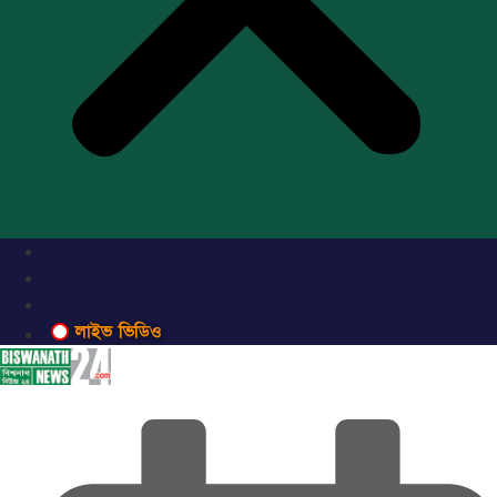
লাইভ ভিডিও