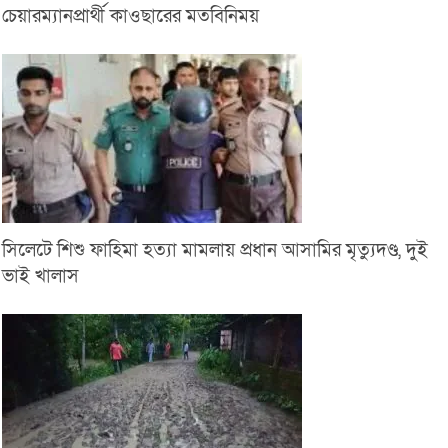
চেয়ারম্যানপ্রার্থী কাওছারের মতবিনিময়
সিলেটে শিশু ফাহিমা হত্যা মামলায় প্রধান আসামির মৃত্যুদণ্ড, দুই
ভাই খালাস