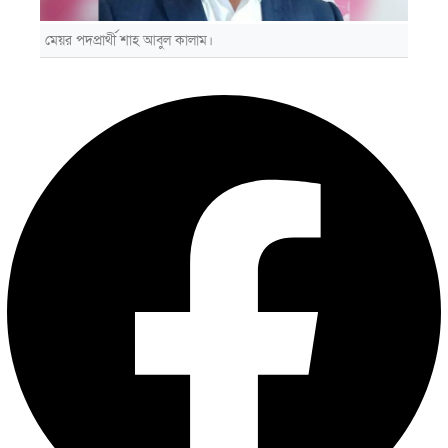
মেয়র পদপ্রার্থী শাহ আবুল কালাম।