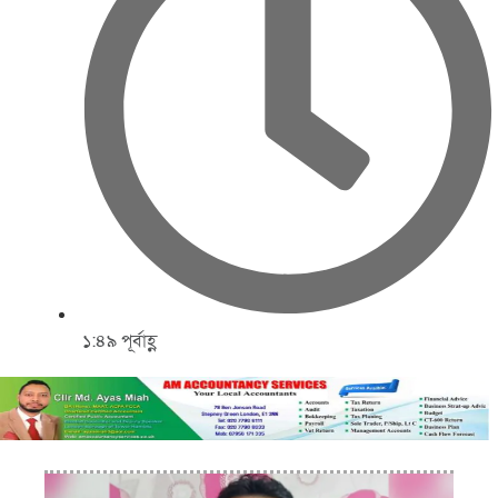
১:৪৯ পূর্বাহ্ণ