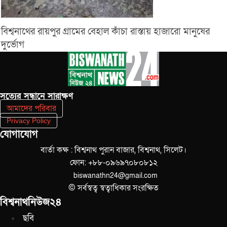
বিশ্বনাথের রায়পুর গ্রামের বেহাল কাঁচা রাস্তায় হাজারো মানুষের
দুর্ভোগ
সত‌্যের সন্ধানে সারাক্ষণ
আমাদের পরিবার
Privacy Policy
যোগাযোগ
বার্তা কক্ষ : বিশ্বনাথ পুরান বাজার, বিশ্বনাথ, সিলেট।
ফোন: +৮৮-০৯৬৯৭০৮০৮১২
biswanathn24@gmail.com
© সর্বস্বত্ব স্বত্বাধিকার সংরক্ষিত
বিশ্বনাথনিউজ২৪
ছবি