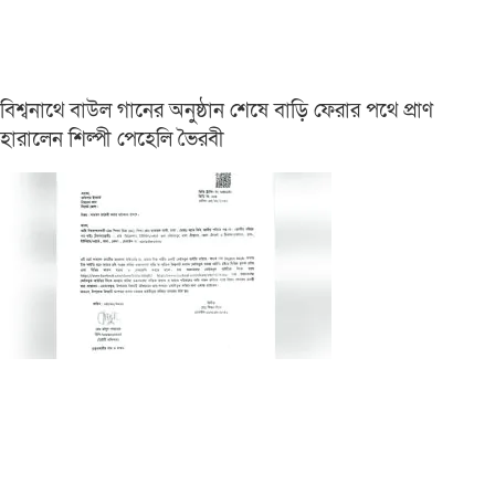
বিশ্বনাথে বাউল গানের অনুষ্ঠান শেষে বাড়ি ফেরার পথে প্রাণ
হারালেন শিল্পী পেহেলি ভৈরবী