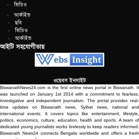
ভিডিও
আর্কাইভ
ছবি
ভিডিও
আর্কাইভ
আইটি সহযোগীতায়
ওয়েবস ইনসাইট
BiswanathNews24.com is the first online news portal in Biswanath. It
was launched on January 1st 2014 with a commitment to fearless,
investigative and independent journalism. The portal provides real-
time updates on Biswanath news, Sylhet news, national and
international events. It covers topics like entertainment, lifestyle,
politics, economics, culture, education, health and sports. A team of
dedicated young journalists works tirelessly to keep readers informed.
Biswanath News24 connects Bengalis worldwide and offers a fresh