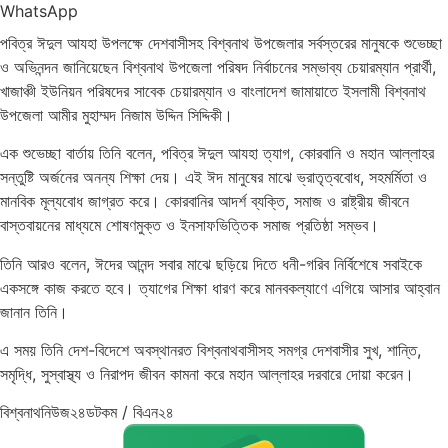
WhatsApp
পবিত্র ঈদুল আযহা উপলক্ষে দেশবাসীসহ বিশ্বনাথ উপজেলার সর্বস্তরের মানুষকে শুভেচ্ছা
ও অভিনন্দন জানিয়েছেন বিশ্বনাথ উপজেলা পরিষদ নির্বাচনের সম্ভাব্য চেয়ারম্যান প্রার্থী,
খাজাঞ্চী ইউনিয়ন পরিষদের সাবেক চেয়ারম্যান ও বাংলাদেশ জামায়াতে ইসলামী বিশ্বনাথ
উপজেলা আমীর মুহাম্মদ নিজাম উদ্দিন সিদ্দিকী।
এক শুভেচ্ছা বার্তায় তিনি বলেন, পবিত্র ঈদুল আযহা ত্যাগ, কোরবানি ও মহান আল্লাহর
সন্তুষ্টি অর্জনের অনন্য শিক্ষা দেয়। এই ঈদ মানুষের মাঝে ভ্রাতৃত্ববোধ, সহমর্মিতা ও
মানবিক মূল্যবোধ জাগ্রত করে। কোরবানির আদর্শ ব্যক্তি, সমাজ ও রাষ্ট্রীয় জীবনে
বাস্তবায়নের মাধ্যমে শোষণমুক্ত ও ইনসাফভিত্তিক সমাজ প্রতিষ্ঠা সম্ভব।
তিনি আরও বলেন, ঈদের আনন্দ সবার মাঝে ছড়িয়ে দিতে ধনী-গরিব নির্বিশেষে সবাইকে
একসঙ্গে কাজ করতে হবে। ত্যাগের শিক্ষা ধারণ করে মানবকল্যাণে এগিয়ে আসার আহ্বান
জানান তিনি।
এ সময় তিনি দেশ-বিদেশে অবস্থানরত বিশ্বনাথবাসীসহ সমগ্র দেশবাসীর সুখ, শান্তি,
সমৃদ্ধি, সুস্বাস্থ্য ও নিরাপদ জীবন কামনা করে মহান আল্লাহর দরবারে দোয়া করেন।
বিশ্বনাথনিউজ২৪ডটকম / বিএন২৪