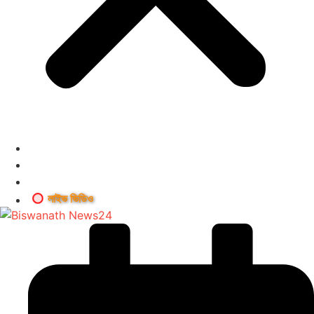
লাইভ ভিডিও