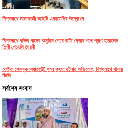
বিশ্বনাথে লামাকাজী আইটি একাডেমির উদ্বোধন
বিশ্বনাথে বাউল গানের অনুষ্ঠান শেষে বাড়ি ফেরার পথে প্রাণ হারালেন
শিল্পী পেহেলি ভৈরবী
ফেইক ফেসবুক অ্যাকাউন্ট খুলে কুৎসা রটনার অভিযোগ, বিশ্বনাথে থানায়
জিডি
সর্বশেষ সংবাদ