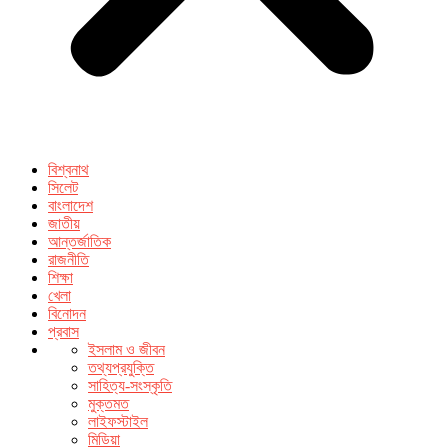
বিশ্বনাথ
সিলেট
বাংলাদেশ
জাতীয়
আন্তর্জাতিক
রাজনীতি
শিক্ষা
খেলা
বিনোদন
প্রবাস
ইসলাম ও জীবন
তথ্যপ্রযুক্তি
সাহিত্য-সংস্কৃতি
মুক্তমত
লাইফস্টাইল
মিডিয়া