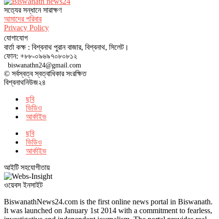
সত‌্যের সন্ধানে সারাক্ষণ
আমাদের পরিবার
Privacy Policy
যোগাযোগ
বার্তা কক্ষ : বিশ্বনাথ পুরান বাজার, বিশ্বনাথ, সিলেট।
ফোন: +৮৮-০৯৬৯৭০৮০৮১২
biswanathn24@gmail.com
© সর্বস্বত্ব স্বত্বাধিকার সংরক্ষিত
বিশ্বনাথনিউজ২৪
ছবি
ভিডিও
আর্কাইভ
ছবি
ভিডিও
আর্কাইভ
আইটি সহযোগীতায়
ওয়েবস ইনসাইট
BiswanathNews24.com is the first online news portal in Biswanath.
It was launched on January 1st 2014 with a commitment to fearless,