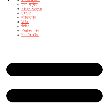
তথ্যপ্রযুক্তি
সাহিত্য-সংস্কৃতি
মুক্তমত
লাইফস্টাইল
মিডিয়া
ভিডিও
পরিচালনা পর্ষদ
উপদেষ্টা পরিষদ