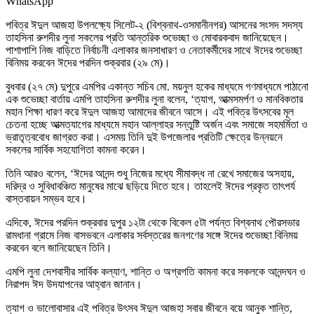
WhatsApp
পবিত্র ঈদুল আজহা উপলক্ষ্যে সিলেট-২ (বিশ্বনাথ-ওসমানীনগর) আসনের সংসদ সদস্য
তাহসিনা রুশদীর লুনা সকলের প্রতি আন্তরিক শুভেচ্ছা ও মোবারকবাদ জানিয়েছেন।
পাশাপাশি নিজ বাড়িতে নির্বাচনী এলাকার জনসাধারণ ও নেতাকর্মীদের সাথে ঈদের শুভেচ্ছা
বিনিময় করবেন ঈদের পরদিন শুক্রবার (২৯ মে)।
বুধবার (২৭ মে) দুপুরে এমপির একান্ত সচিব মো. ময়নুল হকের মাধ্যমে গণমাধ্যমে পাঠানো
এক শুভেচ্ছা বার্তায় এমপি তাহসিনা রুশদীর লুনা বলেন, ‘ত্যাগ, আত্মসমর্পণ ও মানবিকতার
মহান শিক্ষা ধারণ করে ঈদুল আজহা আমাদের জীবনে আসে। এই পবিত্র উৎসবের মূল
চেতনা হচ্ছে আত্মত্যাগের মাধ্যমে মহান আল্লাহর সন্তুষ্টি অর্জন এবং সমাজে সহমর্মিতা ও
ভ্রাতৃত্ববোধ জাগ্রত করা। এসময় তিনি দুই উপজেলার প্রতিটি ক্ষেত্রে উন্নয়নে
সকলের সার্বিক সহযোগিতা কামনা করেন।
তিনি আরও বলেন, ‘ঈদের আনন্দ শুধু নিজের মধ্যে সীমাবদ্ধ না রেখে সমাজের অসহায়,
দরিদ্র ও সুবিধাবঞ্চিত মানুষের মাঝে ছড়িয়ে দিতে হবে। তাহলেই ঈদের প্রকৃত তাৎপর্য
বাস্তবায়ন সম্ভব হবে।
এদিকে, ঈদের পরদিন শুক্রবার দুপুর ১২টা থেকে বিকেল ৫টা পর্যন্ত বিশ্বনাথ পৌরসভার
রামধানা গ্রামে নিজ বাসভবনে এলাকার সর্বস্তরের জনগণের সঙ্গে ঈদের শুভেচ্ছা বিনিময়
করবেন বলে জানিয়েছেন তিনি।
এমপি লুনা দেশবাসীর সার্বিক কল্যাণ, শান্তি ও অগ্রগতি কামনা করে সকলকে আনন্দঘন ও
নিরাপদ ঈদ উদযাপনের আহ্বান জানান।
ত্যাগ ও ভালোবাসার এই পবিত্র উৎসব ঈদুল আজহা সবার জীবনে বয়ে আনুক শান্তি,