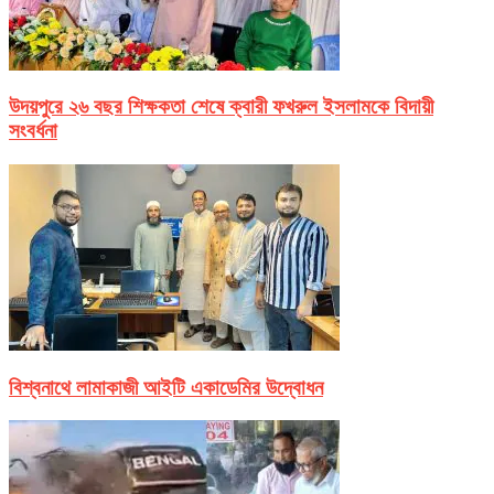
উদয়পুরে ২৬ বছর শিক্ষকতা শেষে ক্বারী ফখরুল ইসলামকে বিদায়ী
সংবর্ধনা
বিশ্বনাথে লামাকাজী আইটি একাডেমির উদ্বোধন