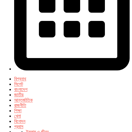
বিশ্বনাথ
সিলেট
বাংলাদেশ
জাতীয়
আন্তর্জাতিক
রাজনীতি
শিক্ষা
খেলা
বিনোদন
প্রবাস
ইসলাম ও জীবন