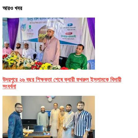
আরও খবর
উদয়পুরে ২৬ বছর শিক্ষকতা শেষে ক্বারী ফখরুল ইসলামকে বিদায়ী
সংবর্ধনা