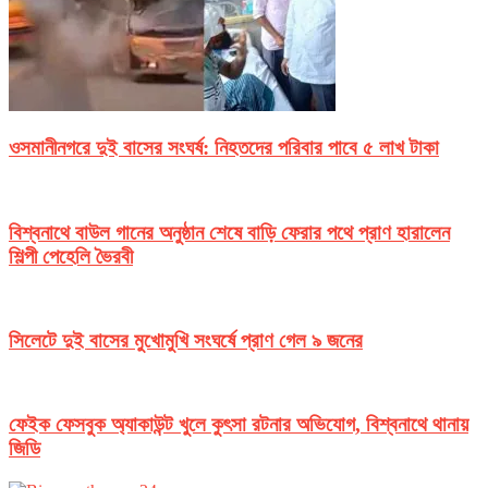
ওসমানীনগরে দুই বাসের সংঘর্ষ: নিহতদের পরিবার পাবে ৫ লাখ টাকা
বিশ্বনাথে বাউল গানের অনুষ্ঠান শেষে বাড়ি ফেরার পথে প্রাণ হারালেন
শিল্পী পেহেলি ভৈরবী
সিলেটে দুই বাসের মুখোমুখি সংঘর্ষে প্রাণ গেল ৯ জনের
ফেইক ফেসবুক অ্যাকাউন্ট খুলে কুৎসা রটনার অভিযোগ, বিশ্বনাথে থানায়
জিডি