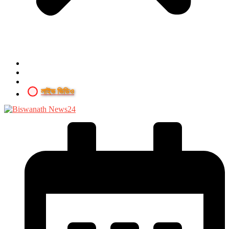
লাইভ ভিডিও