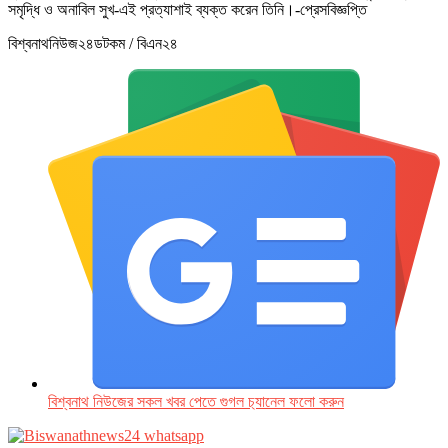
সমৃদ্ধি ও অনাবিল সুখ-এই প্রত্যাশাই ব্যক্ত করেন তিনি।-প্রেসবিজ্ঞপ্তি
বিশ্বনাথনিউজ২৪ডটকম / বিএন২৪
বিশ্বনাথ নিউজের সকল খবর পেতে গুগল চ‌্যানেল ফলো করুন