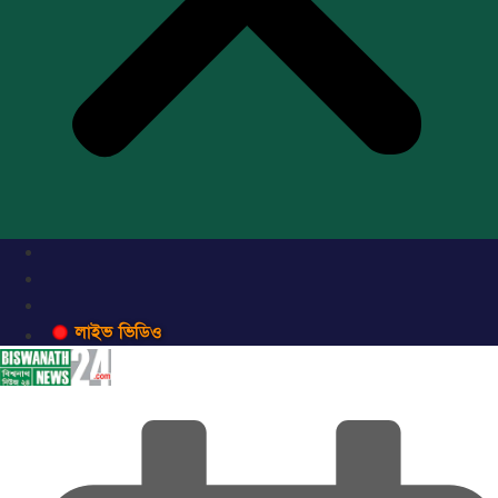
লাইভ ভিডিও