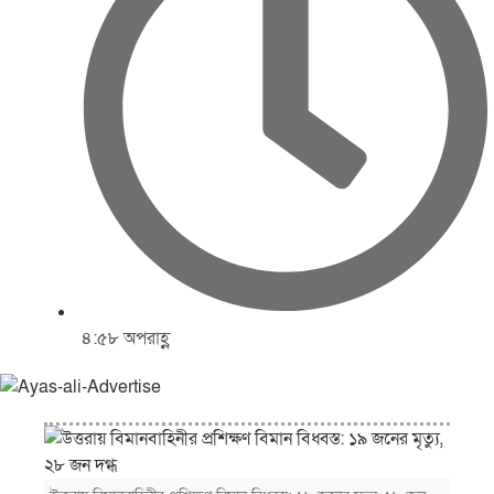
৪:৫৮ অপরাহ্ণ