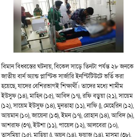
বিমান বিধ্বস্তের ঘটনায়, বিকেল সাড়ে তিনটা পর্যন্ত ২৮ জনকে
জাতীয় বার্ন অ্যান্ড প্লাস্টিক সার্জারি ইনস্টিটিউটে ভর্তি করা
হয়েছে, যাদের বেশিরভাগই শিক্ষার্থী। তাদের মধ্যে শামীম
ইউসুফ (১৪), মাহিন (১৫), আবিদ (১৭), রফি বড়ুয়া (২১), সায়েম
(১২), সায়েম ইউসুফ (১৪), মুনতাহা (১১), নাফি (), মেহেরিন (১২),
আয়মান (১০), জায়েনা (১৩), ইমন (১৭), রোহান (১৪), আবিদ (৯),
আশরাফ (৩৭), ইউশা (১১), পায়েল (১২), আলবেরা (১০),
তাসমিয়া (১৫), মাহিয়া (), অয়ন (১৪), ফয়াজ (১৪), মাসুমা (৩৮),