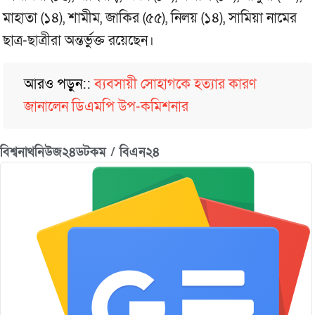
মাহাতা (১৪), শামীম, জাকির (৫৫), নিলয় (১৪), সামিয়া নামের
ছাত্র-ছাত্রীরা অন্তর্ভুক্ত রয়েছেন।
আরও পড়ুন::
ব্যবসায়ী সোহাগকে হত্যার কারণ
জানালেন ডিএমপি উপ-কমিশনার
বিশ্বনাথনিউজ২৪ডটকম / বিএন২৪