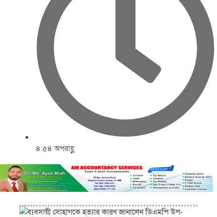
৪:৫৪ অপরাহ্ণ