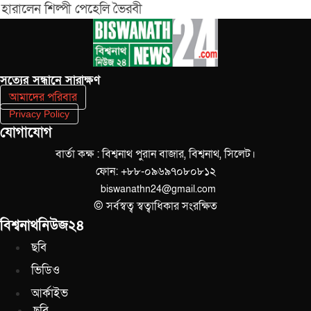
হারালেন শিল্পী পেহেলি ভৈরবী
সত‌্যের সন্ধানে সারাক্ষণ
আমাদের পরিবার
Privacy Policy
যোগাযোগ
বার্তা কক্ষ : বিশ্বনাথ পুরান বাজার, বিশ্বনাথ, সিলেট।
ফোন: +৮৮-০৯৬৯৭০৮০৮১২
biswanathn24@gmail.com
© সর্বস্বত্ব স্বত্বাধিকার সংরক্ষিত
বিশ্বনাথনিউজ২৪
ছবি
ভিডিও
আর্কাইভ
ছবি