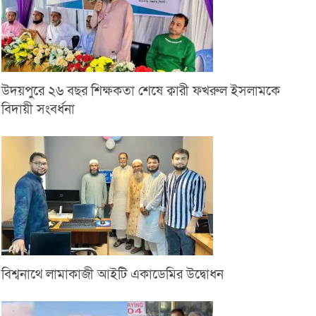
উদয়পুরে ২৬ বছর শিক্ষকতা শেষে ক্বারী ফখরুল ইসলামকে
বিদায়ী সংবর্ধনা
বিশ্বনাথে লামাকাজী আইটি একাডেমির উদ্বোধন