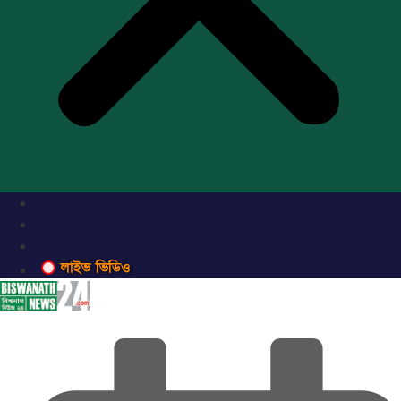
লাইভ ভিডিও