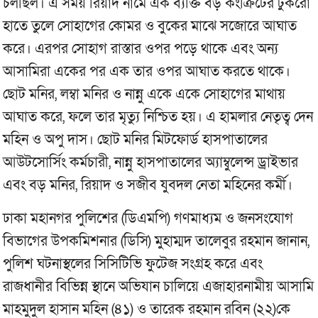
চলছিল। এ সময় রিয়াদ নামে এক ব্যক্তি বড় কংক্রিটের টুকরো
হাতে তুলে সোহাগের কোমর ও বুকের মাঝে সজোরে আঘাত
করে। এরপর সোহাগ রাস্তার ওপর পড়ে থাকে এবং অন্য
আসামিরা একের পর এক তার ওপর আঘাত করতে থাকে।
ছোট মনির, লম্বা মনির ও নান্নু একে একে সোহাগের মাথায়
আঘাত করে, ফলে তার মৃত্যু নিশ্চিত হয়। এ হামলার নেতৃত্ব দেন
মহিন ও অপু দাস। ছোট মনির মিটফোর্ড হাসপাতালের
আউটসোর্সিং কর্মচারী, নান্নু হাসপাতালের অ্যাম্বুলেন্স ড্রাইভার
এবং বড় মনির, রিয়াদ ও সজীব যুবদল নেতা মহিনের কর্মী।
ঢাকা মহানগর পুলিশের (ডিএমপি) গণমাধ্যম ও জনসংযোগ
বিভাগের উপকমিশনার (ডিসি) মুহাম্মদ তালেবুর রহমান জানান,
পুলিশ ঘটনাস্থলের সিসিটিভি ফুটেজ সংগ্রহ করে এবং
রাজধানীর বিভিন্ন স্থানে অভিযান চালিয়ে এজাহারনামীয় আসামি
মাহমুদুল হাসান মহিন (৪১) ও তারেক রহমান রবিন (২২)কে