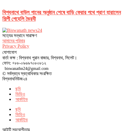
বিশ্বনাথে বাউল গানের অনুষ্ঠান শেষে বাড়ি ফেরার পথে প্রাণ হারালেন
শিল্পী পেহেলি ভৈরবী
সত‌্যের সন্ধানে সারাক্ষণ
আমাদের পরিবার
Privacy Policy
যোগাযোগ
বার্তা কক্ষ : বিশ্বনাথ পুরান বাজার, বিশ্বনাথ, সিলেট।
ফোন: +৮৮-০৯৬৯৭০৮০৮১২
biswanathn24@gmail.com
© সর্বস্বত্ব স্বত্বাধিকার সংরক্ষিত
বিশ্বনাথনিউজ২৪
ছবি
ভিডিও
আর্কাইভ
ছবি
ভিডিও
আর্কাইভ
আইটি সহযোগীতায়