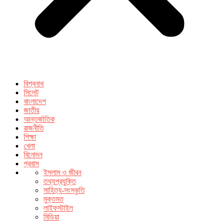
বিশ্বনাথ
সিলেট
বাংলাদেশ
জাতীয়
আন্তর্জাতিক
রাজনীতি
শিক্ষা
খেলা
বিনোদন
প্রবাস
ইসলাম ও জীবন
তথ্যপ্রযুক্তি
সাহিত্য-সংস্কৃতি
মুক্তমত
লাইফস্টাইল
মিডিয়া