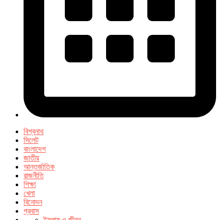
বিশ্বনাথ
সিলেট
বাংলাদেশ
জাতীয়
আন্তর্জাতিক
রাজনীতি
শিক্ষা
খেলা
বিনোদন
প্রবাস
ইসলাম ও জীবন