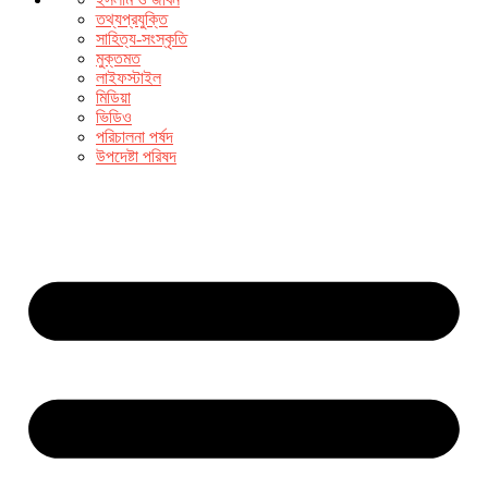
তথ্যপ্রযুক্তি
সাহিত্য-সংস্কৃতি
মুক্তমত
লাইফস্টাইল
মিডিয়া
ভিডিও
পরিচালনা পর্ষদ
উপদেষ্টা পরিষদ