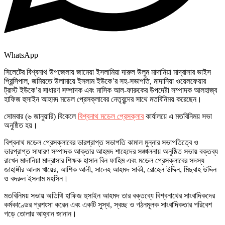
WhatsApp
সিলেটের বিশ্বনাথ উপজেলায় জামেয়া ইসলামিয়া দারুল উলুম মাদানিয়া মাদ্রাসার ভাইস
প্রিন্সিপাল, জমিয়তে উলামায়ে ইসলাম ইউকে’র সহ-সভাপতি, মাদানিয়া ওয়েলফেয়ার
ট্রাস্ট ইউকে’র সাধারণ সম্পাদক এবং মাসিক আল-ফারুকের উপদেষ্টা সম্পাদক আলহাজ্ব
হাফিজ হুসাইন আহমদ মডেল প্রেসক্লাবের নেতৃবৃন্দের সাথে মতবিনিময় করেছেন।
সোমবার (৬ জানুয়ারি) বিকেলে
বিশ্বনাথ মডেল প্রেসক্লাব
কার্যালয়ে এ মতবিনিময় সভা
অনুষ্ঠিত হয়।
বিশ্বনাথ মডেল প্রেসক্লাবের ভারপ্রাপ্ত সভাপতি কামাল মুন্নার সভাপতিত্বে ও
ভারপ্রাপ্ত সাধারণ সম্পাদক আক্তার আহমদ শাহেদের সঞ্চালনায় অনুষ্ঠিত সভায় বক্তব্য
রাখেন মাদানিয়া মাদ্রাসার শিক্ষক হাসান বিন ফাহিম এবং মডেল প্রেসক্লাবের সদস্য
জাহাঙ্গীর আলম খায়ের, আশিক আলী, সালেহ আহমদ সাকী, রোহেল উদ্দিন, মিছবাহ উদ্দিন
ও বদরুল ইসলাম মহসিন।
মতবিনিময় সভায় অতিথি হাফিজ হুসাইন আহমদ তার বক্তব্যে বিশ্বনাথের সাংবাদিকদের
কর্মকাণ্ডের প্রশংসা করেন এবং একটি সুস্থ, স্বচ্ছ ও গঠনমূলক সাংবাদিকতার পরিবেশ
গড়ে তোলার আহ্বান জানান।