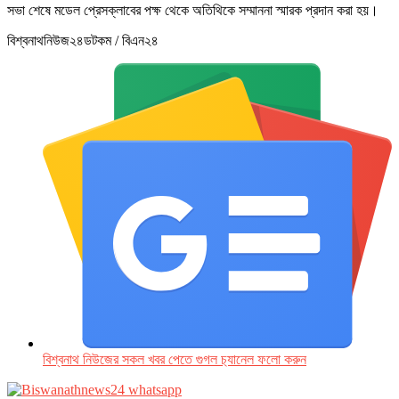
সভা শেষে মডেল প্রেসক্লাবের পক্ষ থেকে অতিথিকে সম্মাননা স্মারক প্রদান করা হয়।
বিশ্বনাথনিউজ২৪ডটকম / বিএন২৪
বিশ্বনাথ নিউজের সকল খবর পেতে গুগল চ‌্যানেল ফলো করুন