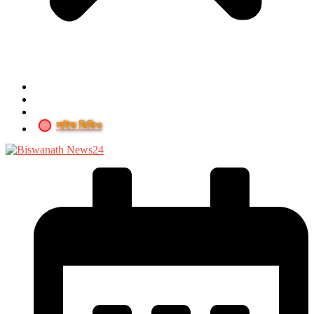
লাইভ ভিডিও