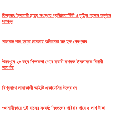
বিশ্বনাথ ইসলামী ছাত্র সংস্থার প্রতিষ্ঠাবার্ষিকী ও বৃত্তি প্রদান অনুষ্ঠান
সম্পন্ন
সালমান শাহ হত্যা মামলায় অভিনেতা ডন হক গ্রেপ্তার
উদয়পুরে ২৬ বছর শিক্ষকতা শেষে ক্বারী ফখরুল ইসলামকে বিদায়ী
সংবর্ধনা
বিশ্বনাথে লামাকাজী আইটি একাডেমির উদ্বোধন
ওসমানীনগরে দুই বাসের সংঘর্ষ: নিহতদের পরিবার পাবে ৫ লাখ টাকা