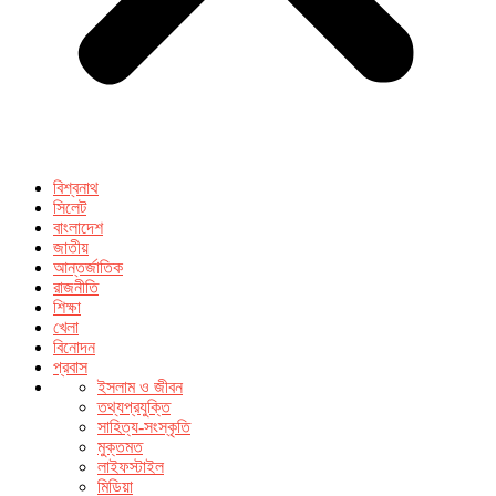
বিশ্বনাথ
সিলেট
বাংলাদেশ
জাতীয়
আন্তর্জাতিক
রাজনীতি
শিক্ষা
খেলা
বিনোদন
প্রবাস
ইসলাম ও জীবন
তথ্যপ্রযুক্তি
সাহিত্য-সংস্কৃতি
মুক্তমত
লাইফস্টাইল
মিডিয়া