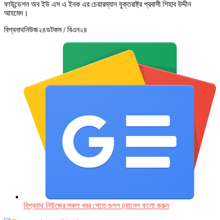
ফাউন্ডেশন অব ইউ এস এ ইনক এর চেয়ারম্যান যুক্তরাষ্ট্র প্রবাসী শিহাব উদ্দীন
আহমেদ।
বিশ্বনাথনিউজ২৪ডটকম / বিএন২৪
বিশ্বনাথ নিউজের সকল খবর পেতে গুগল চ‌্যানেল ফলো করুন