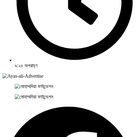
৯:২৫ অপরাহ্ণ