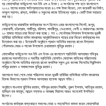
হয় মোহাম্মদিয়া ফাউন্ডেশন অব ইউ এস এ ইনক। এ সংগঠনের পক্ষ হতে বাংলাদেশে
২০২২ সালের বন্যায় ক্ষতিগ্রস্তদের মধ্যে ৪৩ লক্ষ টাকা বিতরণ, বেশ কয়েকটি ঘর নির্মাণ,
নলকুপ স্থাপন, রাস্তা, মসজিদ ও স্কুলের কাজে ইতিমধ্যে প্রায় ৫ কোটি টাকা সহায়তা
করা হয়।
ফাউন্ডেশনের ধারাবাহিক কার্যক্রমের অংশ হিসেবে এবার বাংলাদেশের সিলেট, রংপুর,
নোয়াখালী, চট্রগ্রাম, গাজীপুর, বরিশাল, মাদারীপুর, নেএকোনা, ফেনী ও নারায়নগঞ্জ জেলায়
২০ হাজার গাছের চারা বিতরণ করা হচ্ছে। গত ২ সেপ্টেম্বর বিশ্বনাথ উপজেলার ভূরকী
হাবিবিয়া হাফিজিয়া দাখিল মাদরাসায় আনুষ্ঠানিকভাবে গাছের চারা বিতরণ কার্যক্রমের শুভ
উদ্বোধন করা হয়। উদ্বোধনী অনুষ্ঠানে প্রধান অতিথির বক্তব্য রাখেন বিশ্বনাথ
পৌরসভার মেয়র ও সাবেক উপজেলা চেয়ারম্যান মুহিবুর রহমান।
মোহম্মদীয়া ফাউন্ডেশন অব ইউ এস ইনক এর বাংলাদেশ প্রতিনিধি আলহাজ্ব শফিকুর
রহমানের সভাপতিত্বে ও স্থানীয় প্রতিনিধি হোসাইন মোহাম্মদ মানিকের পরিচালনায়
অনুষ্ঠানে বিশেষ অতিথির বক্তব্য রাখেন ক্লাসিক স্কুল এন্ড কলেজ সিলেটের প্রিন্সিপাল
লবিবুর রহমান ও সমাজসেবক মুহিবুর রহমান।
আলোচনা সভা শেষে দোয়া পরিচালনা করেন ভূরকী হাবিবিয়া হাফিজিয়া দাখিল মাদরাসার
হিফজ বিভাগের প্রধান শিক্ষক আলহাজ্ব হাফেজ আব্দুস শহিদ।
অনুষ্ঠানে মাওলানা মুুতিউর রহমান, শফিকুর রহমান সিরাজি, নুরুল ইসলাম, আতিকুর রহমান,
হামিদুল হক মাহমুদ, আব্দুল গফ্ফার ও আবরুছ মিয়াসহ আরও অনেকেই উপস্থিত
ছিলেন।
সংগঠনের কার্যক্রম বাস্তবায়নে সকলের দোয়া ও সহযোগিতা কামনা করেন মোহাম্মদিয়া