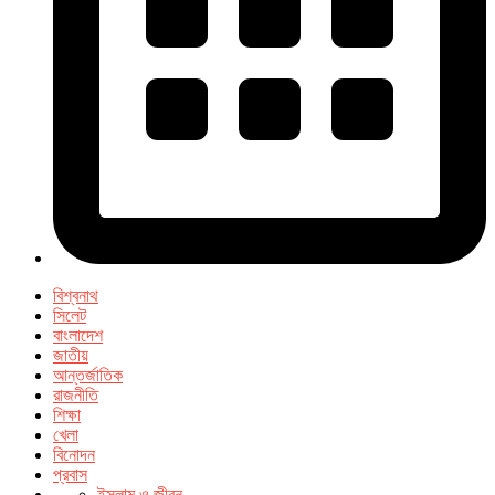
বিশ্বনাথ
সিলেট
বাংলাদেশ
জাতীয়
আন্তর্জাতিক
রাজনীতি
শিক্ষা
খেলা
বিনোদন
প্রবাস
ইসলাম ও জীবন