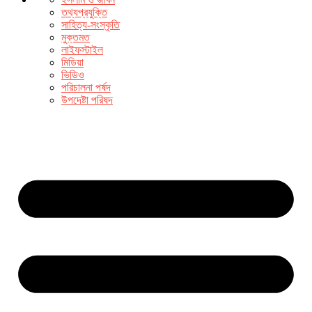
তথ্যপ্রযুক্তি
সাহিত্য-সংস্কৃতি
মুক্তমত
লাইফস্টাইল
মিডিয়া
ভিডিও
পরিচালনা পর্ষদ
উপদেষ্টা পরিষদ