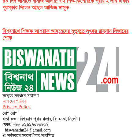
৪০ দিন জামাতে নামাজ আদায়: ৩২ শিশু-কিশোরকে প্রায় ২ লাখ টাকার
পুরস্কার দিলেন আব্দুল আজিজ মাসুক
বিশ্বনাথে শিক্ষক আশরাফ আহমেদের মৃত্যুতে লুৎফর রাহমান লিজাদের
শোক
সত‌্যের সন্ধানে সারাক্ষণ
আমাদের পরিবার
Privacy Policy
যোগাযোগ
বার্তা কক্ষ : বিশ্বনাথ পুরান বাজার, বিশ্বনাথ, সিলেট।
ফোন: +৮৮-০৯৬৯৭০৮০৮১২
biswanathn24@gmail.com
© সর্বস্বত্ব স্বত্বাধিকার সংরক্ষিত