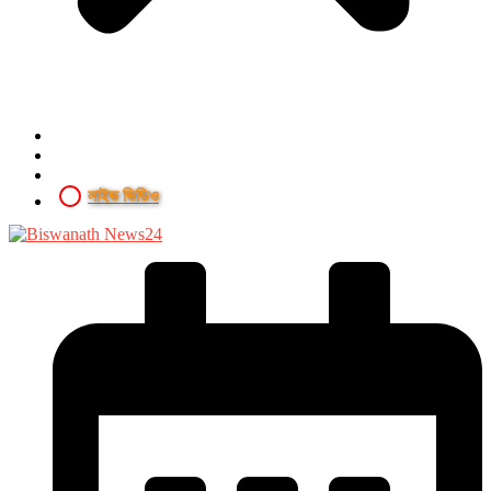
লাইভ ভিডিও