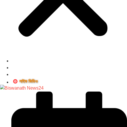
লাইভ ভিডিও