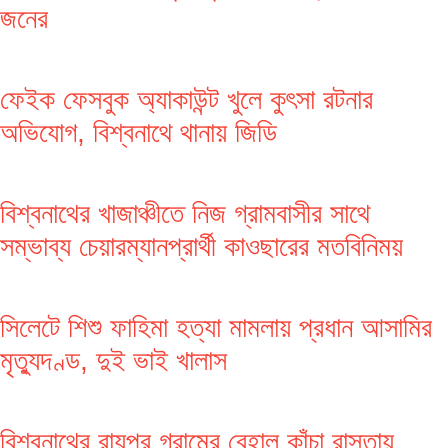
জনের
ফেইক ফেসবুক অ্যাকাউন্ট খুলে কুৎসা রটনার
অভিযোগ, বিশ্বনাথে থানায় জিডি
বিশ্বনাথের খাজাঞ্চীতে নিজ গ্রামবাসীর সাথে
সম্ভাব্য চেয়ারম্যানপ্রার্থী কাওছারের মতবিনিময়
সিলেটে শিশু ফাহিমা হত্যা মামলায় প্রধান আসামির
মৃত্যুদণ্ড, দুই ভাই খালাস
বিশ্বনাথের রায়পুর গ্রামের বেহাল কাঁচা রাস্তায়