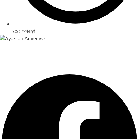
৪:৪১ অপরাহ্ণ