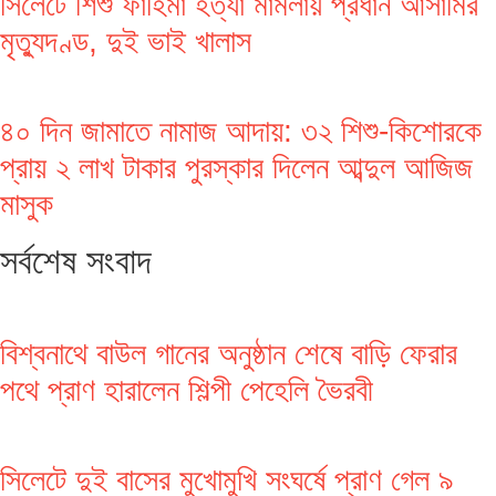
সিলেটে শিশু ফাহিমা হত্যা মামলায় প্রধান আসামির
মৃত্যুদণ্ড, দুই ভাই খালাস
৪০ দিন জামাতে নামাজ আদায়: ৩২ শিশু-কিশোরকে
প্রায় ২ লাখ টাকার পুরস্কার দিলেন আব্দুল আজিজ
মাসুক
সর্বশেষ সংবাদ
বিশ্বনাথে বাউল গানের অনুষ্ঠান শেষে বাড়ি ফেরার
পথে প্রাণ হারালেন শিল্পী পেহেলি ভৈরবী
সিলেটে দুই বাসের মুখোমুখি সংঘর্ষে প্রাণ গেল ৯