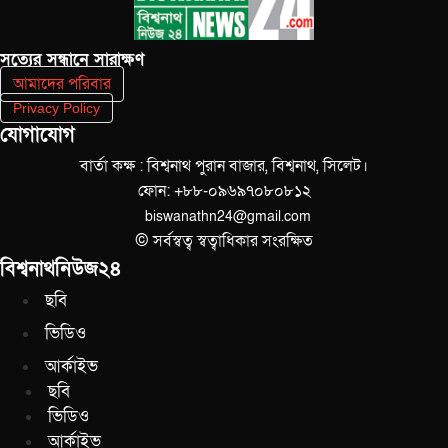
সত‌্যের সন্ধানে সারাক্ষণ
আমাদের পরিবার
Privacy Policy
যোগাযোগ
বার্তা কক্ষ : বিশ্বনাথ পুরান বাজার, বিশ্বনাথ, সিলেট।
ফোন: +৮৮-০৯৬৯৭০৮০৮১২
biswanathn24@gmail.com
© সর্বস্বত্ব স্বত্বাধিকার সংরক্ষিত
বিশ্বনাথনিউজ২৪
ছবি
ভিডিও
আর্কাইভ
ছবি
ভিডিও
আর্কাইভ