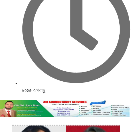
৮:৩৫ অপরাহ্ণ