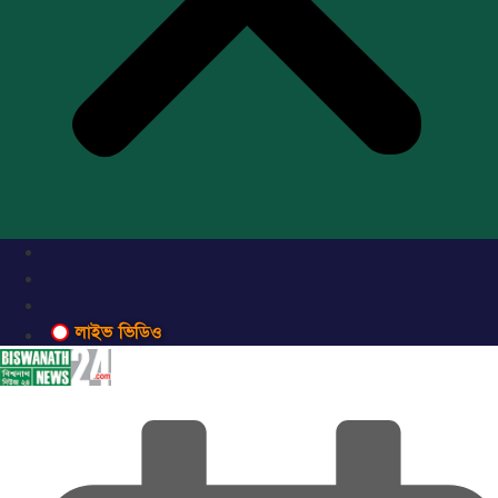
লাইভ ভিডিও