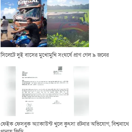
সিলেটে দুই বাসের মুখোমুখি সংঘর্ষে প্রাণ গেল ৯ জনের
ফেইক ফেসবুক অ্যাকাউন্ট খুলে কুৎসা রটনার অভিযোগ, বিশ্বনাথে
থানায় জিডি