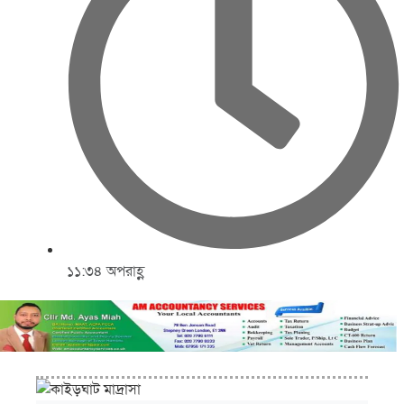
১১:৩৪ অপরাহ্ণ