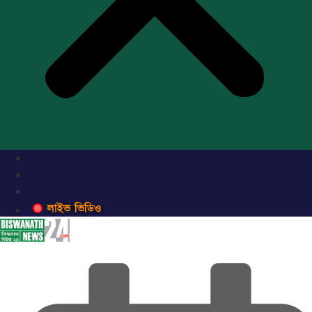
লাইভ ভিডিও