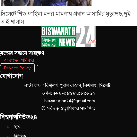
সিলেটে শিশু ফাহিমা হত্যা মামলায় প্রধান আসামির মৃত্যুদণ্ড, দুই
ভাই খালাস
সত‌্যের সন্ধানে সারাক্ষণ
আমাদের পরিবার
Privacy Policy
যোগাযোগ
বার্তা কক্ষ : বিশ্বনাথ পুরান বাজার, বিশ্বনাথ, সিলেট।
ফোন: +৮৮-০৯৬৯৭০৮০৮১২
biswanathn24@gmail.com
© সর্বস্বত্ব স্বত্বাধিকার সংরক্ষিত
বিশ্বনাথনিউজ২৪
ছবি
ভিডিও