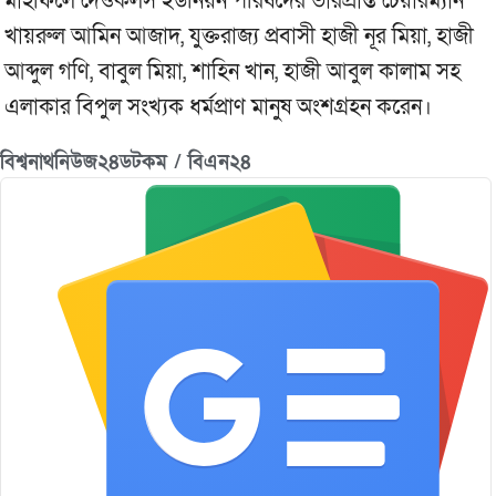
মাহফিলে দেওকলস ইউনিয়ন পরিষদের ভারপ্রাপ্ত চেয়ারম্যান
খায়রুল আমিন আজাদ, যুক্তরাজ্য প্রবাসী হাজী নূর মিয়া, হাজী
আব্দুল গণি, বাবুল মিয়া, শাহিন খান, হাজী আবুল কালাম সহ
এলাকার বিপুল সংখ্যক ধর্মপ্রাণ মানুষ অংশগ্রহন করেন।
বিশ্বনাথনিউজ২৪ডটকম / বিএন২৪