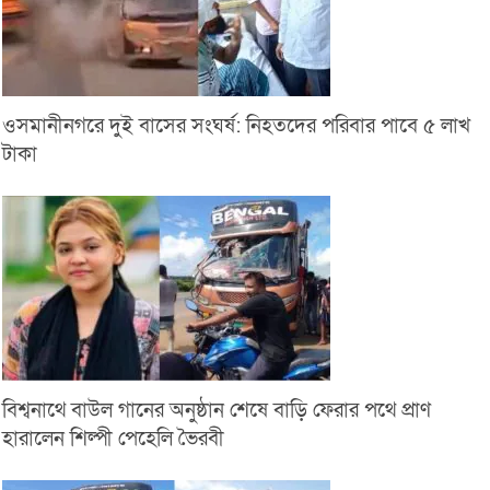
ওসমানীনগরে দুই বাসের সংঘর্ষ: নিহতদের পরিবার পাবে ৫ লাখ
টাকা
বিশ্বনাথে বাউল গানের অনুষ্ঠান শেষে বাড়ি ফেরার পথে প্রাণ
হারালেন শিল্পী পেহেলি ভৈরবী