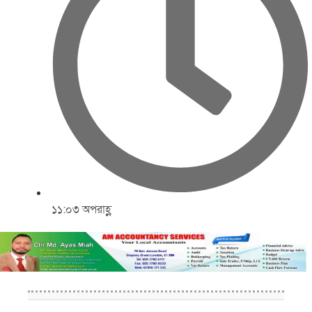
১১:০৩ অপরাহ্ণ