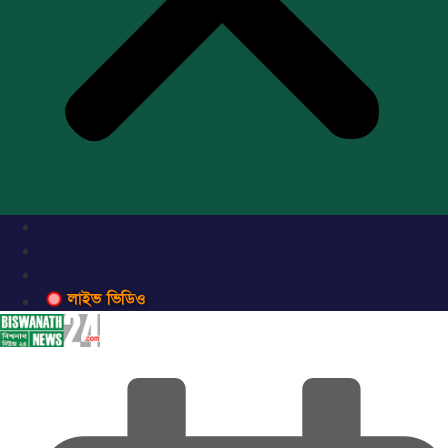
লাইভ ভিডিও