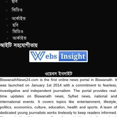
ছবি
ভিডিও
আর্কাইভ
ছবি
ভিডিও
আর্কাইভ
আইটি সহযোগীতায়
ওয়েবস ইনসাইট
BiswanathNews24.com is the first online news portal in Biswanath. It
was launched on January 1st 2014 with a commitment to fearless,
investigative and independent journalism. The portal provides real-
time updates on Biswanath news, Sylhet news, national and
international events. It covers topics like entertainment, lifestyle,
politics, economics, culture, education, health and sports. A team of
dedicated young journalists works tirelessly to keep readers informed.