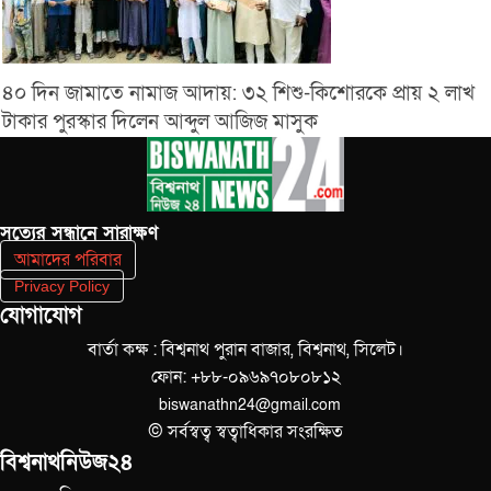
৪০ দিন জামাতে নামাজ আদায়: ৩২ শিশু-কিশোরকে প্রায় ২ লাখ
টাকার পুরস্কার দিলেন আব্দুল আজিজ মাসুক
সত‌্যের সন্ধানে সারাক্ষণ
আমাদের পরিবার
Privacy Policy
যোগাযোগ
বার্তা কক্ষ : বিশ্বনাথ পুরান বাজার, বিশ্বনাথ, সিলেট।
ফোন: +৮৮-০৯৬৯৭০৮০৮১২
biswanathn24@gmail.com
© সর্বস্বত্ব স্বত্বাধিকার সংরক্ষিত
বিশ্বনাথনিউজ২৪