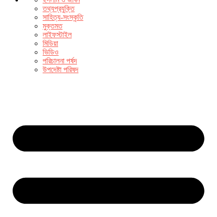
তথ্যপ্রযুক্তি
সাহিত্য-সংস্কৃতি
মুক্তমত
লাইফস্টাইল
মিডিয়া
ভিডিও
পরিচালনা পর্ষদ
উপদেষ্টা পরিষদ