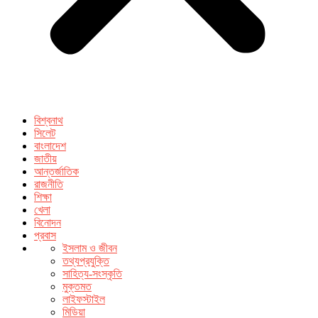
বিশ্বনাথ
সিলেট
বাংলাদেশ
জাতীয়
আন্তর্জাতিক
রাজনীতি
শিক্ষা
খেলা
বিনোদন
প্রবাস
ইসলাম ও জীবন
তথ্যপ্রযুক্তি
সাহিত্য-সংস্কৃতি
মুক্তমত
লাইফস্টাইল
মিডিয়া