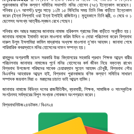
পুরানবাজার বণিক কল্যাণ সমিতির সভাপতি মনির হোসেন (৭৫) ইন্তেকাল করেছেন।
শনিবার (২৭ আগস্ট) দুপুর সাড়ে ১২টা ১৫ মিনিটের সময় তিনি নিজ বাড়ীতে ইন্তেকাল
করেন (ইন্না লিল্লাহি ওয়া ইন্না ইলাইহি রাজিউন)। মৃত্যুকালে তিনি স্ত্রী, ৩ মেয়ে ও ১
ছেলেসহ অসংখ্য আত্বীয়-স্বজন রেখে গেছেন।
শনিবার বাদ আছর মরহুমের জানাযার নামাজ হরিকলস গ্রামের নিজ বাড়ীতে অনুষ্ঠিত হয়।
জানাযার নামাজে ইমামতি করেন মাওলানা করিম উদ্দিন ও দোয়া পরিচালনা করেন বিশ্বনাথ
দারুল উলুম ইসলামিয়া কামিল মাদ্রাসার অধ্যক্ষ মাওলানা নু’মান আহমদ। জানাযা শেষে
পারিবারিক কবরস্থানে মনির হোসেনের দাফন সম্পন্ন হয়।
রামসুন্দর অগ্রগামী মডেল সরকারি উচ্চ বিদ্যালয়ের সহকারি প্রধান শিক্ষক আব্দুল বারীর
পরিচালনায় জানাযার নামাজের পূর্বে মনির হোসেনের কর্ম জীবন নিয়ে বক্তব্য রাখেন
বিশ্বনাথ উপজেলা পরিষদের সাবেক চেয়ারম্যান সুহেল আহমদ চৌধুরী, বিশ্বনাথ পৌর
বিএনপির আহবায়ক আব্দুল হাই, বিশ্বনাথ পুরানবাজার বণিক কল্যাণ সমিতির সাধারণ
সম্পাদক জয়নাল মিয়া ও মরহুমের চাচাত ভাই আব্দুল হামিদ।
জানাযার নামাজে বিভিন্ন দলের রাজনীতিবীদ, ব্যবসায়ী, শিক্ষক, সামাজিক ও সাংস্কৃতিক
সংগঠনসহ সর্বস্থরের বিপুল সংখ্যক লোকজন অংশগ্রহন করেন।
বিশ্বনাথনিউজ২৪ডটকম / বিএন২৪