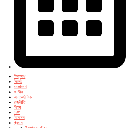
বিশ্বনাথ
সিলেট
বাংলাদেশ
জাতীয়
আন্তর্জাতিক
রাজনীতি
শিক্ষা
খেলা
বিনোদন
প্রবাস
ইসলাম ও জীবন