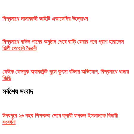
বিশ্বনাথে লামাকাজী আইটি একাডেমির উদ্বোধন
বিশ্বনাথে বাউল গানের অনুষ্ঠান শেষে বাড়ি ফেরার পথে প্রাণ হারালেন
শিল্পী পেহেলি ভৈরবী
ফেইক ফেসবুক অ্যাকাউন্ট খুলে কুৎসা রটনার অভিযোগ, বিশ্বনাথে থানায়
জিডি
সর্বশেষ সংবাদ
উদয়পুরে ২৬ বছর শিক্ষকতা শেষে ক্বারী ফখরুল ইসলামকে বিদায়ী
সংবর্ধনা