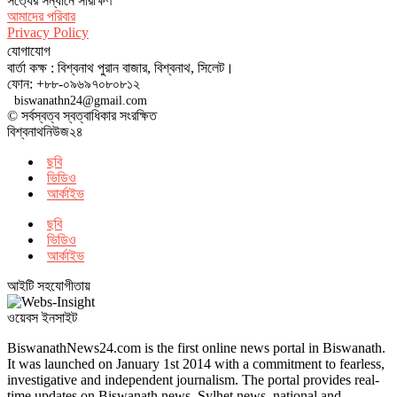
সত‌্যের সন্ধানে সারাক্ষণ
আমাদের পরিবার
Privacy Policy
যোগাযোগ
বার্তা কক্ষ : বিশ্বনাথ পুরান বাজার, বিশ্বনাথ, সিলেট।
ফোন: +৮৮-০৯৬৯৭০৮০৮১২
biswanathn24@gmail.com
© সর্বস্বত্ব স্বত্বাধিকার সংরক্ষিত
বিশ্বনাথনিউজ২৪
ছবি
ভিডিও
আর্কাইভ
ছবি
ভিডিও
আর্কাইভ
আইটি সহযোগীতায়
ওয়েবস ইনসাইট
BiswanathNews24.com is the first online news portal in Biswanath.
It was launched on January 1st 2014 with a commitment to fearless,
investigative and independent journalism. The portal provides real-
time updates on Biswanath news, Sylhet news, national and