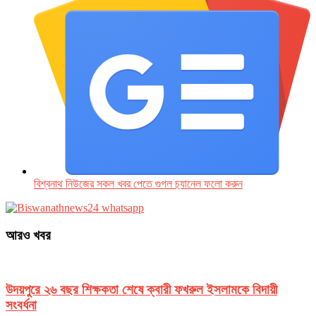
বিশ্বনাথ নিউজের সকল খবর পেতে গুগল চ‌্যানেল ফলো করুন
আরও খবর
উদয়পুরে ২৬ বছর শিক্ষকতা শেষে ক্বারী ফখরুল ইসলামকে বিদায়ী
সংবর্ধনা