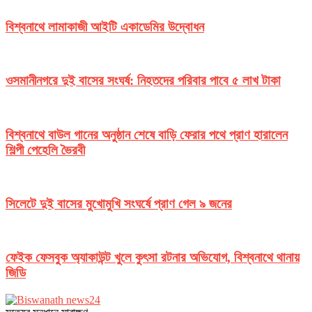
বিশ্বনাথে লামাকাজী আইটি একাডেমির উদ্বোধন
ওসমানীনগরে দুই বাসের সংঘর্ষ: নিহতদের পরিবার পাবে ৫ লাখ টাকা
বিশ্বনাথে বাউল গানের অনুষ্ঠান শেষে বাড়ি ফেরার পথে প্রাণ হারালেন
শিল্পী পেহেলি ভৈরবী
সিলেটে দুই বাসের মুখোমুখি সংঘর্ষে প্রাণ গেল ৯ জনের
ফেইক ফেসবুক অ্যাকাউন্ট খুলে কুৎসা রটনার অভিযোগ, বিশ্বনাথে থানায়
জিডি