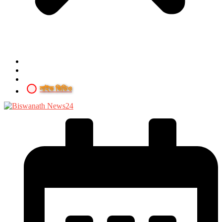
লাইভ ভিডিও