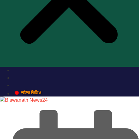
লাইভ ভিডিও