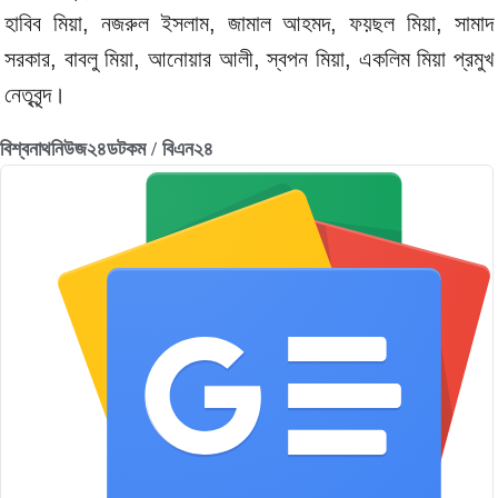
হাবিব মিয়া, নজরুল ইসলাম, জামাল আহমদ, ফয়ছল মিয়া, সামাদ
সরকার, বাবলু মিয়া, আনোয়ার আলী, স্বপন মিয়া, একলিম মিয়া প্রমুখ
নেতৃবৃন্দ।
বিশ্বনাথনিউজ২৪ডটকম / বিএন২৪