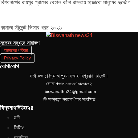
বিশ্বনাথের রায়পুর গ্রামের বেহাল কাঁচা রাস্তায় হাজারো মানুষের দুর্ভোগ
কানাডা স্টুডেন্ট ভিসার খরচ ২০২৬
সত‌্যের সন্ধানে সারাক্ষণ
আমাদের পরিবার
Privacy Policy
যোগাযোগ
বার্তা কক্ষ : বিশ্বনাথ পুরান বাজার, বিশ্বনাথ, সিলেট।
ফোন: +৮৮-০৯৬৯৭০৮০৮১২
biswanathn24@gmail.com
© সর্বস্বত্ব স্বত্বাধিকার সংরক্ষিত
বিশ্বনাথনিউজ২৪
ছবি
ভিডিও
আর্কাইভ