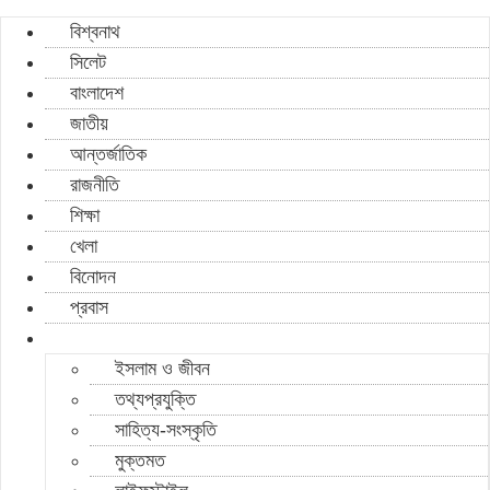
বিশ্বনাথ
সিলেট
বাংলাদেশ
জাতীয়
আন্তর্জাতিক
রাজনীতি
শিক্ষা
খেলা
বিনোদন
প্রবাস
ইসলাম ও জীবন
তথ্যপ্রযুক্তি
সাহিত্য-সংস্কৃতি
মুক্তমত