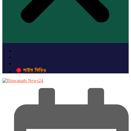
লাইভ ভিডিও