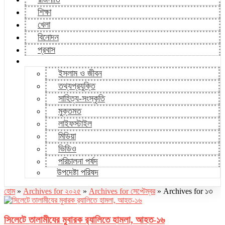
শিক্ষা
খেলা
বিনোদন
প্রবাস
ইসলাম ও জীবন
তথ্যপ্রযুক্তি
সাহিত্য-সংস্কৃতি
মুক্তমত
লাইফস্টাইল
মিডিয়া
ভিডিও
পরিচালনা পর্ষদ
উপদেষ্টা পরিষদ
হোম
»
Archives for ২০২৫
»
Archives for সেপ্টেম্বর
»
Archives for ১৩
সিলেটে তালামীযের মুবারক র‌্যালিতে হামলা, আহত-১৬