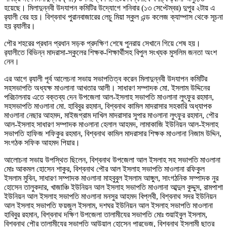
হয়েছে। মিলাদুন্নবী উদযাপন কমিটির উদ্যোগে শনিবার (১৩ সেপ্টেম্বর) দুপুর ২টায় এ
র‌্যালী বের হয়। বিশ্বনাথ পুরানবাজারের লেচু মিয়া স্কুল এন্ড কলেজ ক্যাম্পাস থেকে সূচনা
হয় র‌্যালীর।
পৌর শহরের প্রধান প্রধান সড়ক প্রদক্ষিণ শেষে পুনরায় সেখানে গিয়ে শেষ হয়।
র‌্যালীতে বিভিন্ন মাদরাসা-স্কুলের শিক্ষক-শিক্ষার্থীসহ বিপুল সংখ্যক মুসলিম জনতা অংশ
নেন।
এর আগে র‌্যালী পূর্ব আলেচনা সভায় সভাপতিত্ব করেন মিলাদুন্নবী উদযাপন কমিটির
সহসভাপতি অধ্যক্ষ মাওলানা আখতার আলী। সাধারণ সম্পাদক মো. ইসলাম উদ্দিনের
পরিচালনায় এতে বক্তব্য দেন উপজেলা আল-ইসলাহ সভাপতি মাওলানা লুৎফুর রহমান,
সহসভাপতি মাওলানা মো. হাবিবুর রহমান, বিশ্বনাথ কামিল মাদরাসার সহকারি অধ্যাপক
মাওলানা নেছার আহমদ, মাইজগ্রাম দাখিল মাদরাসার সুপার মাওলানা লুৎফুর রহমান, পৌর
আল-ইসলাহ সাধারণ সম্পাদক মাওলানা হেলাল আহমদ, লামাকাজি ইউনিয়ন আল-ইসলাহ
সভাপতি হাফিজ শফিকুর রহমান, বিশ্বনাথ কামিল মাদরাসার শিক্ষক মাওলানা নিজাম উদ্দিন,
সংগঠক সফিক আহমদ পিয়ার।
আলোচনা সভায় উপস্থিত ছিলেন, বিশ্বনাথ উপজেলা আল ইসলাহ সহ সভাপতি মাওলানা
মোঃ আকমল হোসেন শাকুর, বিশ্বনাথ পৌর আল ইসলাহ সভাপতি মাওলানা রফিকুল
ইসলাম মুবিন, সাধারণ সম্পাদক মাওলানা মাহবুবুল ইসলাম আঙ্গুল, সাংগঠনিক সম্পাদক নুর
হোসেন তালুকদার, খাজাঞ্চি ইউনিয়ন আল ইসলাহ সভাপতি মাওলানা আব্দুল কুদ্দুস, রামপাশা
ইউনিয়ন আল ইসলাহ সভাপতি মাওলানা মনসুর আহমদ বিপ্লবী, বিশ্বনাথ সদর ইউনিয়ন
আল ইসলাহ সভাপতি ফয়জুল ইসলাম, দশঘর ইউনিয়ন আল ইসলাহ সভাপতি মাওলানা
হাবিবুর রহমান, বিশ্বনাথ দক্ষিণ উপজেলা তালামীযের সভাপতি মোঃ শুয়াইবুল ইসলাম,
বিশ্বনাথ পৌর তালামীযের সভাপতি আউয়াল হোসেন পারভেজ, বিশ্বনাথ ইসলামী ছাত্র