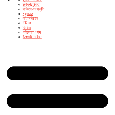
তথ্যপ্রযুক্তি
সাহিত্য-সংস্কৃতি
মুক্তমত
লাইফস্টাইল
মিডিয়া
ভিডিও
পরিচালনা পর্ষদ
উপদেষ্টা পরিষদ