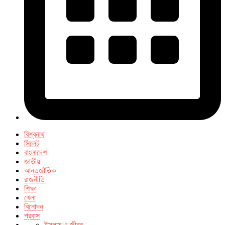
বিশ্বনাথ
সিলেট
বাংলাদেশ
জাতীয়
আন্তর্জাতিক
রাজনীতি
শিক্ষা
খেলা
বিনোদন
প্রবাস
ইসলাম ও জীবন