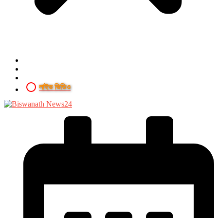
লাইভ ভিডিও