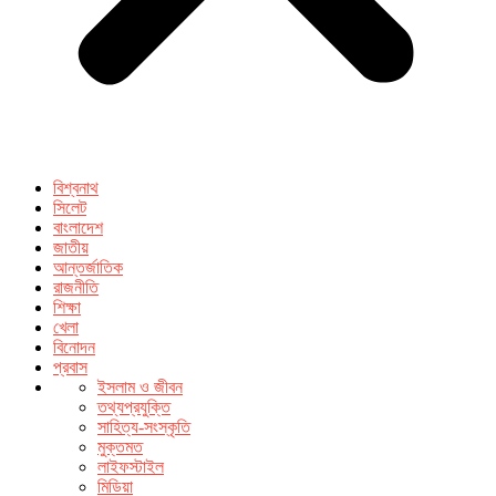
বিশ্বনাথ
সিলেট
বাংলাদেশ
জাতীয়
আন্তর্জাতিক
রাজনীতি
শিক্ষা
খেলা
বিনোদন
প্রবাস
ইসলাম ও জীবন
তথ্যপ্রযুক্তি
সাহিত্য-সংস্কৃতি
মুক্তমত
লাইফস্টাইল
মিডিয়া