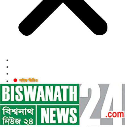
লাইভ ভিডিও