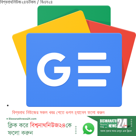
বিশ্বনাথনিউজ২৪ডটকম / বিএন২৪
বিশ্বনাথ নিউজের সকল খবর পেতে গুগল চ‌্যানেল ফলো করুন