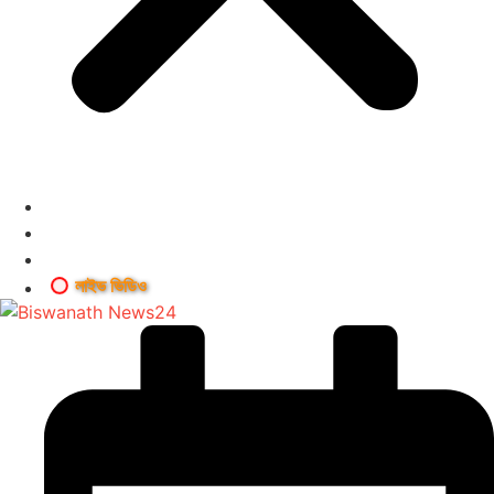
লাইভ ভিডিও