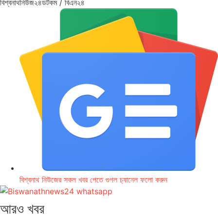
বিশ্বনাথনিউজ২৪ডটকম / বিএন২৪
বিশ্বনাথ নিউজের সকল খবর পেতে গুগল চ‌্যানেল ফলো করুন
আরও খবর