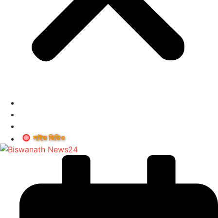
লাইভ ভিডিও