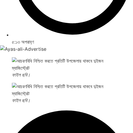
৫:১৩ অপরাহ্ণ
ফাইল ছবি।
ফাইল ছবি।