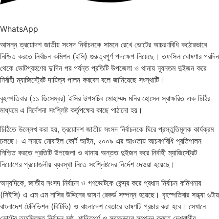
WhatsApp
আসন্ন ত্রয়োদশ জাতীয় সংসদ নির্বাচনকে সামনে রেখে ভোটের আচরণবিধি কঠোরভাবে
নিশ্চিত করতে নির্বাচন কমিশন (ইসি) গুরুত্বপূর্ণ পদক্ষেপ নিয়েছে। তফসিল ঘোষণার পরদিন
থেকে ভোটগ্রহণের দু’দিন পর পর্যন্ত প্রতিটি উপজেলা ও থানায় ন্যূনতম দুইজন করে
নির্বাহী ম্যাজিস্ট্রেট দায়িত্ব পালন করবেন বলে জানিয়েছে সংস্থাটি।
বৃহস্পতিবার (১১ ডিসেম্বর) ইসির উপসচিব মোহাম্মদ মনির হোসেন স্বাক্ষরিত এক চিঠির
মাধ্যমে এ নির্দেশনা সংশ্লিষ্ট কর্তৃপক্ষের কাছে পাঠানো হয়।
চিঠিতে উল্লেখ করা হয়, ত্রয়োদশ জাতীয় সংসদ নির্বাচনকে ঘিরে প্রস্তুতিমূলক কার্যক্রম
চলছে। এ সময়ে মোবাইল কোর্ট আইন, ২০০৯ এর আওতায় আচরণবিধি প্রতিপালন
নিশ্চিত করতে প্রতিটি উপজেলা ও থানায় অন্তত দুইজন করে নির্বাহী ম্যাজিস্ট্রেট
নিয়োগের প্রয়োজনীয় ব্যবস্থা নিতে সংশ্লিষ্টদের নির্দেশ দেওয়া হয়েছে।
অন্যদিকে, জাতীয় সংসদ নির্বাচন ও গণভোটকে কেন্দ্র করে প্রধান নির্বাচন কমিশনার
(সিইসি) এ এম এম নাসির উদ্দিনের ভাষণ রেকর্ড সম্পন্ন হয়েছে। বৃহস্পতিবার সন্ধ্যা ৬টায়
বাংলাদেশ টেলিভিশন (বিটিভি) ও বাংলাদেশ বেতারে ভাষণটি প্রচার করা হবে। সেখানে
ভোটের তফসিলসহ নির্বাচন সুষ্ঠু, শান্তিপূর্ণ ও স্বচ্ছভাবে সম্পন্ন করতে দেশবাসীর