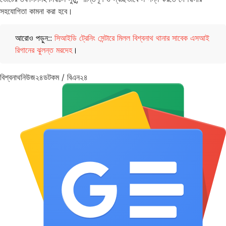
সহযোগিতা কামনা করা হবে।
আরোও পড়ুন::
সিআইডি ট্রেনিং সেন্টারে মিলল বিশ্বনাথ থানার সাবেক এসআই
রিগানের ঝুলন্ত মরদেহ
।
বিশ্বনাথনিউজ২৪ডটকম / বিএন২৪