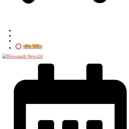
লাইভ ভিডিও