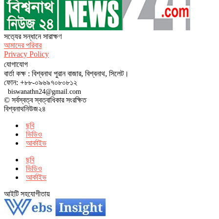
সত‌্যের সন্ধানে সারাক্ষণ
আমাদের পরিবার
Privacy Policy
যোগাযোগ
বার্তা কক্ষ : বিশ্বনাথ পুরান বাজার, বিশ্বনাথ, সিলেট।
ফোন: +৮৮-০৯৬৯৭০৮০৮১২
biswanathn24@gmail.com
© সর্বস্বত্ব স্বত্বাধিকার সংরক্ষিত
বিশ্বনাথনিউজ২৪
ছবি
ভিডিও
আর্কাইভ
ছবি
ভিডিও
আর্কাইভ
আইটি সহযোগীতায়