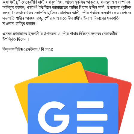
অ্যাসিস্ট্যান্ট সেক্রেটারি মাস্টার বাবুল মিয়া, আব্দুল মুকসিদ আক্তার, বায়তুল মাল সম্পাদক
আশিকুর রহমান, খাজাঞ্চী ইউনিয়ন জামায়াতের আমীর গিয়াস উদ্দিন সাদী, উপজেলা শ্রমিক
কল্যাণ ফেডারেশনের সভাপতি হাফিজ মোহাম্মদ আলী, পৌর শ্রমিক কল্যাণ ফেডারেশনের
সভাপতি শাহীন আহমদ রাজু, পৌর জামায়াতে ইসলামী’র উলামা বিভাগের সভাপতি
মাওলানা হাবিবুর রহমান।
এসময় জামায়াতে ইসলামী’র উপজেলা ও পৌর শাখার বিভিন্ন স্তরের নেতাকর্মীরা
উপস্থিত ছিলেন।
বিশ্বনাথনিউজ২৪ডটকম / বিএন২৪