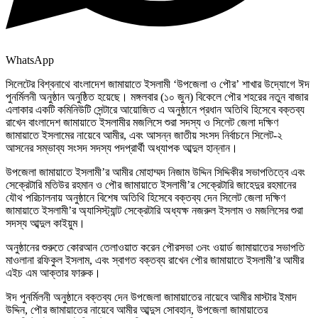
WhatsApp
সিলেটের বিশ্বনাথে বাংলাদেশ জামায়াতে ইসলামী ‘উপজেলা ও পৌর’ শাখার উদ্যোগে ঈদ
পুনর্মিলনী অনুষ্ঠান অনুষ্ঠিত হয়েছে। মঙ্গলবার (১০ জুন) বিকেলে পৌর শহরের নতুন বাজার
এলাকার একটি কমিনিউটি সেন্টারে আয়োজিত এ অনুষ্ঠানে প্রধান অতিথি হিসেবে বক্তব্য
রাখেন বাংলাদেশ জামায়াতে ইসলামীর মজলিসে শুরা সদস্য ও সিলেট জেলা দক্ষিণ
জামায়াতে ইসলামের নায়েবে আমীর, এবং আসন্ন জাতীয় সংসদ নির্বাচনে সিলেট-২
আসনের সম্ভাব্য সংসদ সদস্য পদপ্রার্থী অধ্যাপক আব্দুল হান্নান।
উপজেলা জামায়াতে ইসলামী’র আমীর মোহাম্মদ নিজাম উদ্দিন সিদ্দিকীর সভাপতিত্বে এবং
সেক্রেটারি মতিউর রহমান ও পৌর জামায়াতে ইসলামী’র সেক্রেটারি জাহেদুর রহমানের
যৌথ পরিচালনায় অনুষ্ঠানে বিশেষ অতিথি হিসেবে বক্তব্য দেন সিলেট জেলা দক্ষিণ
জামায়াতে ইসলামী’র অ্যাসিস্ট্যান্ট সেক্রেটারি অধ্যক্ষ নজরুল ইসলাম ও মজলিসের শুরা
সদস্য আব্দুল কাইয়ুম।
অনুষ্ঠানের শুরুতে কোরআন তেলাওয়াত করেন পৌরসভা ৩নং ওয়ার্ড জামায়াতের সভাপতি
মাওলানা রফিকুল ইসলাম, এবং স্বাগত বক্তব্য রাখেন পৌর জামায়াতে ইসলামী’র আমীর
এইচ এম আক্তার ফারুক।
ঈদ পুনর্মিলনী অনুষ্ঠানে বক্তব্য দেন উপজেলা জামায়াতের নায়েবে আমীর মাস্টার ইমাদ
উদ্দিন, পৌর জামায়াতের নায়েবে আমীর আব্দুস সোবহান, উপজেলা জামায়াতের