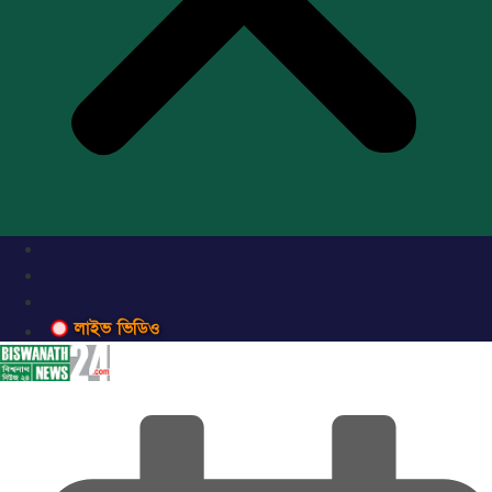
লাইভ ভিডিও