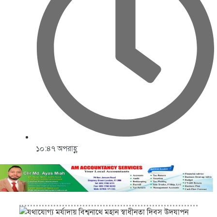
১০:৪৭ অপরাহ্ণ