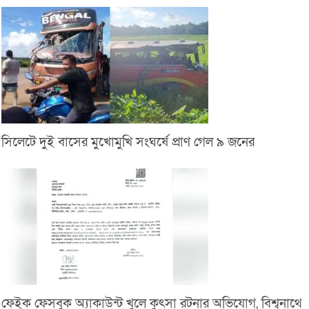
সিলেটে দুই বাসের মুখোমুখি সংঘর্ষে প্রাণ গেল ৯ জনের
ফেইক ফেসবুক অ্যাকাউন্ট খুলে কুৎসা রটনার অভিযোগ, বিশ্বনাথে