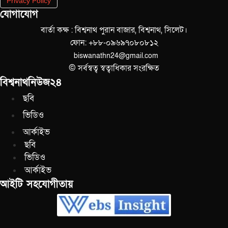
Privacy Policy
যোগাযোগ
বার্তা কক্ষ : বিশ্বনাথ পুরান বাজার, বিশ্বনাথ, সিলেট।
ফোন: +৮৮-০৯৬৯৭০৮০৮১২
biswanathn24@gmail.com
© সর্বস্বত্ব স্বত্বাধিকার সংরক্ষিত
বিশ্বনাথনিউজ২৪
ছবি
ভিডিও
আর্কাইভ
ছবি
ভিডিও
আর্কাইভ
আইটি সহযোগীতায়