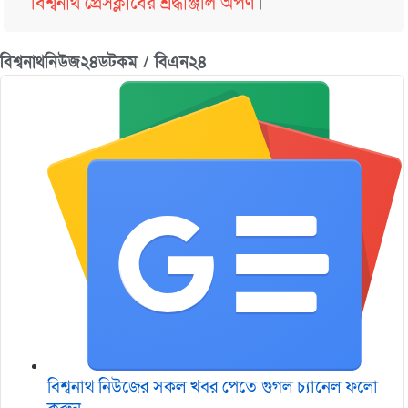
বিশ্বনাথ প্রেসক্লাবের শ্রদ্ধাঞ্জলি অর্পণ
।
বিশ্বনাথনিউজ২৪ডটকম / বিএন২৪
বিশ্বনাথ নিউজের সকল খবর পেতে গুগল চ‌্যানেল ফলো