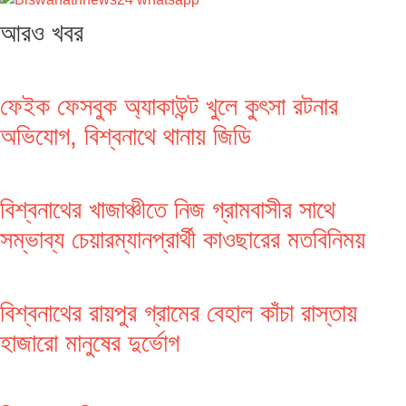
আরও খবর
ফেইক ফেসবুক অ্যাকাউন্ট খুলে কুৎসা রটনার
অভিযোগ, বিশ্বনাথে থানায় জিডি
বিশ্বনাথের খাজাঞ্চীতে নিজ গ্রামবাসীর সাথে
সম্ভাব্য চেয়ারম্যানপ্রার্থী কাওছারের মতবিনিময়
বিশ্বনাথের রায়পুর গ্রামের বেহাল কাঁচা রাস্তায়
হাজারো মানুষের দুর্ভোগ