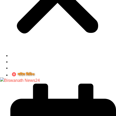
লাইভ ভিডিও