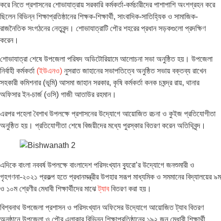
করে নিতে প্রশাসনের শোভাযাত্রায় সরকারি কর্মকর্তা-কর্মচারীদের পাশাপাশি অংশগ্রহন করে
ছিলেন বিভিন্ন শিক্ষাপ্রতিষ্ঠানের শিক্ষক-শিক্ষার্থী, সাংবাদিক-সাতিহ্যিক ও সামাজিক-
রাজনৈতিক সংগঠনের নেতৃবৃন্দ। শোভাযাত্রাটি পৌর শহরের প্রধান সড়কগুলো প্রদক্ষিণ
করেন।
শোভাযাত্রা শেষে উপজেলা পরিষদ অডিটোরিয়ামে আলোচনা সভা অনুষ্ঠিত হয়। উপজেলা
নির্বাহী কর্মকর্তা
(ইউএনও)
নুসরাত জাহানের সভাপতিত্বে অনুষ্ঠিত সভায় বক্তব্য রাখেন
সহকারী কমিশনার (ভূমি) আসমা জাহান সরকার, কৃষি কর্মকর্তা কনক চষন্দ্র রায়, থানার
অফিসার ইন-চার্জ (ওসি) গাজী আতাউর রহমান।
এরপর পহেলা বৈশাখ উপলক্ষে প্রশাসনের উদ্যোগে আয়োজিত রচনা ও কুইজ প্রতিযোগীতা
অনুষ্ঠিত হয়। প্রতিযোগীতা শেষে বিজয়ীদের মধ্যে পুরস্কার বিতরণ করেন অতিথিবৃন্দ।
এদিকে বাংলা নববর্ষ উপলক্ষে বাংলাদেশ পরিসংখ্যান ব্যুরো’র উদ্যোগে জনশুমারী ও
গৃহগণনা-২০২১ প্রকল্প হতে প্রধানমন্ত্রীর উপহার সরূপ মাধ্যমিক ও সমমানের বিদ্যালয়ের ৯ম
ও ১০ম শ্রেণীর মেধাবী শিক্ষার্থীদের মাঝে
ট্যাব
বিতরণ করা হয়।
বিশ্বনাথ উপজেলা প্রশাসন ও পরিসংখ্যান অফিসের উদ্যোগে আয়োজিত ট্যাব বিতরণ
অনুষ্ঠানে উপজেলা ও পৌর এলাকার বিভিন্ন শিক্ষাপ্রতিষ্ঠানের ১৯২ জন মেধাবী শিক্ষার্থী