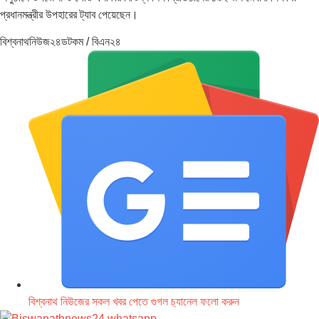
প্রধানমন্ত্রীর উপহারের ট্যাব পেয়েছেন।
বিশ্বনাথনিউজ২৪ডটকম / বিএন২৪
বিশ্বনাথ নিউজের সকল খবর পেতে গুগল চ‌্যানেল ফলো করুন