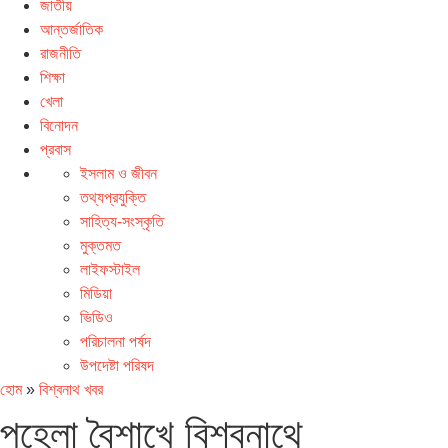
জাতীয়
আন্তর্জাতিক
রাজনীতি
শিক্ষা
খেলা
বিনোদন
প্রবাস
ইসলাম ও জীবন
তথ্যপ্রযুক্তি
সাহিত্য-সংস্কৃতি
মুক্তমত
লাইফস্টাইল
মিডিয়া
ভিডিও
পরিচালনা পর্ষদ
উপদেষ্টা পরিষদ
হোম
»
বিশ্বনাথ খবর
পহেলা বৈশাখে বিশ্বনাথে