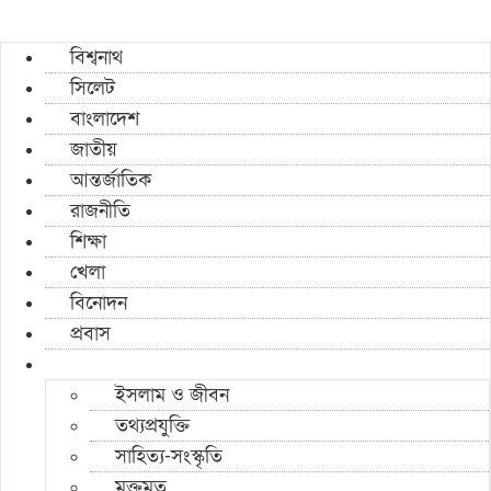
বিশ্বনাথ
সিলেট
বাংলাদেশ
জাতীয়
আন্তর্জাতিক
রাজনীতি
শিক্ষা
খেলা
বিনোদন
প্রবাস
ইসলাম ও জীবন
তথ্যপ্রযুক্তি
সাহিত্য-সংস্কৃতি
মুক্তমত