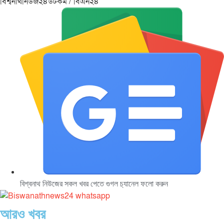
বিশ্বনাথনিউজ২৪ডটকম / বিএন২৪
বিশ্বনাথ নিউজের সকল খবর পেতে গুগল চ‌্যানেল ফলো করুন
আরও খবর