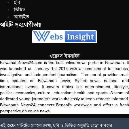
ছবি
ভিডিও
আর্কাইভ
আইটি সহযোগীতায়
ওয়েবস ইনসাইট
BiswanathNews24.com is the first online news portal in Biswanath. It
was launched on January 1st 2014 with a commitment to fearless,
investigative and independent journalism. The portal provides real-
time updates on Biswanath news, Sylhet news, national and
international events. It covers topics like entertainment, lifestyle,
politics, economics, culture, education, health and sports. A team of
dedicated young journalists works tirelessly to keep readers informed.
Biswanath News24 connects Bengalis worldwide and offers a fresh
perspective on online news.
এই ওয়েবসাইটের কোনো লেখা, ছবি ও ভিডিও অনুমতি ছাড়া ব্যবহার