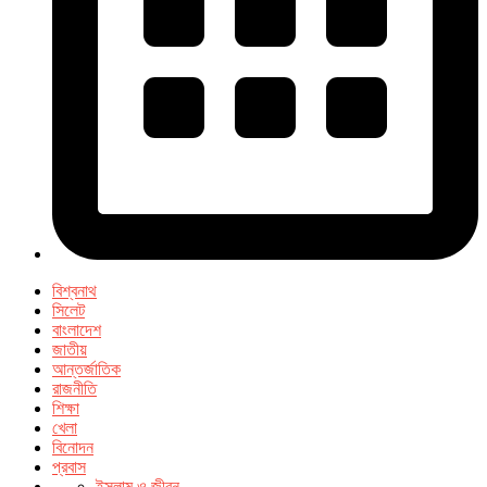
বিশ্বনাথ
সিলেট
বাংলাদেশ
জাতীয়
আন্তর্জাতিক
রাজনীতি
শিক্ষা
খেলা
বিনোদন
প্রবাস
ইসলাম ও জীবন