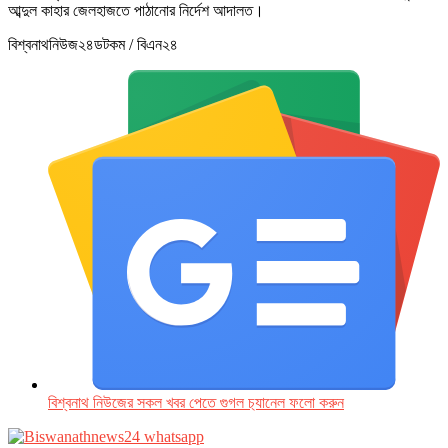
আব্দুল কাহার জেলহাজতে পাঠানোর নির্দেশ আদালত।
বিশ্বনাথনিউজ২৪ডটকম / বিএন২৪
বিশ্বনাথ নিউজের সকল খবর পেতে গুগল চ‌্যানেল ফলো করুন