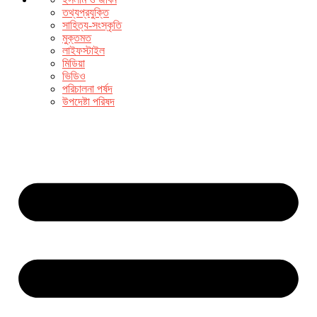
তথ্যপ্রযুক্তি
সাহিত্য-সংস্কৃতি
মুক্তমত
লাইফস্টাইল
মিডিয়া
ভিডিও
পরিচালনা পর্ষদ
উপদেষ্টা পরিষদ