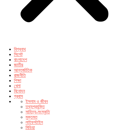
বিশ্বনাথ
সিলেট
বাংলাদেশ
জাতীয়
আন্তর্জাতিক
রাজনীতি
শিক্ষা
খেলা
বিনোদন
প্রবাস
ইসলাম ও জীবন
তথ্যপ্রযুক্তি
সাহিত্য-সংস্কৃতি
মুক্তমত
লাইফস্টাইল
মিডিয়া