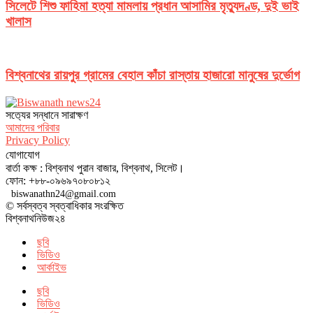
সিলেটে শিশু ফাহিমা হত্যা মামলায় প্রধান আসামির মৃত্যুদণ্ড, দুই ভাই
খালাস
বিশ্বনাথের রায়পুর গ্রামের বেহাল কাঁচা রাস্তায় হাজারো মানুষের দুর্ভোগ
সত‌্যের সন্ধানে সারাক্ষণ
আমাদের পরিবার
Privacy Policy
যোগাযোগ
বার্তা কক্ষ : বিশ্বনাথ পুরান বাজার, বিশ্বনাথ, সিলেট।
ফোন: +৮৮-০৯৬৯৭০৮০৮১২
biswanathn24@gmail.com
© সর্বস্বত্ব স্বত্বাধিকার সংরক্ষিত
বিশ্বনাথনিউজ২৪
ছবি
ভিডিও
আর্কাইভ
ছবি
ভিডিও