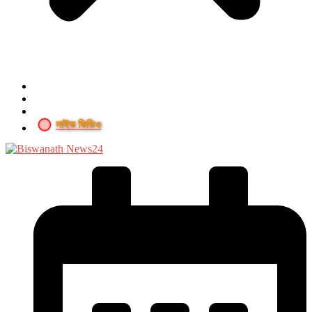
লাইভ ভিডিও