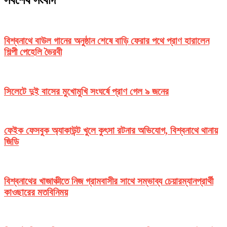
বিশ্বনাথে বাউল গানের অনুষ্ঠান শেষে বাড়ি ফেরার পথে প্রাণ হারালেন
শিল্পী পেহেলি ভৈরবী
সিলেটে দুই বাসের মুখোমুখি সংঘর্ষে প্রাণ গেল ৯ জনের
ফেইক ফেসবুক অ্যাকাউন্ট খুলে কুৎসা রটনার অভিযোগ, বিশ্বনাথে থানায়
জিডি
বিশ্বনাথের খাজাঞ্চীতে নিজ গ্রামবাসীর সাথে সম্ভাব্য চেয়ারম্যানপ্রার্থী
কাওছারের মতবিনিময়