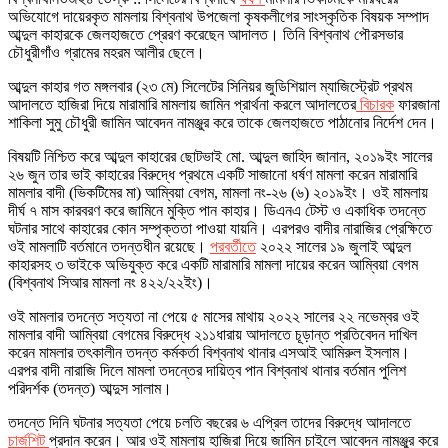
অভিযোগে দায়েরকৃত মামলায় বিশ্বনাথ উপজেলা কৃষকলীগের সাংস্কৃতিক বিষয়ক সম্পাদ
আব্দুল কাহারকে জেলহাজতে প্রেরণ করেছেন আদালত। তিনি বিশ্বনাথ পৌরসভার
চৌধুরীগাঁও গ্রামের মহরম আলীর ছেলে।
আব্দুল কাহার গত মঙ্গলবার (২৩ মে) সিলেটের সিনিয়র জুডিশিয়াল ম্যাজিস্ট্রেট প্রথম
আদালতে হাজিরা দিয়ে মারামারি মামলায় জামিন প্রার্থনা করলে আদালতের
বিচারক
ফারজানা
শাকিলা সুমু চৌধুরী জামিন আবেদন নামঞ্জুর করে তাকে জেলহাজতে পাঠানোর নির্দেশ দেন।
বিষয়টি নিশ্চিত করে আব্দুল কাহারের ছোটভাই মো. আব্দুল জাহিদ জানান, ২০১৯ইং সালের
২৬ জুন তার ভাই কাহারের বিরুদ্ধে প্রথমে একটি সাজানো ধর্ষণ মামলা করেন মারামারি
মামলার বাদী (ভিকটিমের মা) আম্বিয়া বেগম, মামলা নং-২৬ (৬) ২০১৯ইং। ওই মামলায়
দীর্ঘ ৭ মাস কারবরণ করে জামিনে মুক্তি পান কাহার। ডিএনএ টেস্ট ও একাধিক তদন্তে
ঘটনার সাথে কাহারের কোন সম্পৃক্ততা পাওয়া যায়নি। এরপরও বাদীর নারাজির প্রেক্ষিতে
ওই মামলাটি বর্তমানে তদন্তধীন রয়েছে।
পরবর্তীতে
২০২২ সালের ১৯ জুলাই আব্দুল
কাহারসহ ৩ ভাইকে অভিযুক্ত করে একটি মারামারি মামলা দায়ের করেন আম্বিয়া বেগম
(বিশ্বনাথ সিআর মামলা নং ৪২২/২২ইং)।
ওই মামলার তদন্তে সত্যতা না পেয়ে ৫ মাসের মাথায় ২০২২ সালের ২২ নভেম্বর ওই
মামলার বাদী আম্বিয়া বেগমের বিরুদ্ধে ২১১ধারায় আদালতে চূড়ান্ত প্রতিবেদন দাখিল
করেন মামলার তৎকালীন তদন্ত কর্মকর্তা বিশ্বনাথ থানার এসআই আমিরুল ইসলাম।
এরপর বাদী নারাজি দিলে মামলা তদন্তের দায়িত্ব পান বিশ্বনাথ থানার বর্তমান পুলিশ
পরিদর্শক (তদন্ত) আব্দুস সালাম।
তদন্তে দিনি ঘটনার সত্যতা পেয়ে চলতি বছরের ৬ এপ্রিল তাদের বিরুদ্ধে আদালতে
চার্জশিট
প্রদান করেন। আর ওই মামলায় হাজিরা দিয়ে জামিন চাইলে আবেদন নামঞ্জুর করে