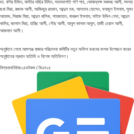
ডা. বশির উদ্দিন, মাস্টার নাছির উদ্দিন, সহসভাপতি গণি শাহ, কোষাধ্যক্ষ মকদ্দছ আলী, সদস্য
ছখা মিয়া, রজাক আলী, আজিজুর রহমান, আব্দুল হক, আলতাব হোসেন, ফয়জুল ইসলাম, সুমন
আহমদ, সিরাজ মিয়া, আব্দুল খালিক, শাহজাহান, বাবরুল ইসলাম, সাইফ উদ্দিন গেদা, আব্দুল
কাদির, জালাল মিয়া, হারিছ আলী, গৌছ আলী, আবুল কালাম আবুল, হাজী চেরাগ আলী,
আজমান আলী।
অনুষ্ঠানে শেষে আশুগঞ্জ বাজার পরিচালনা কমিটির নতুন অফিস ভবনের ফলক উম্মোচন করেন
অনুষ্ঠানের প্রধান অতিথি ও বিশেষ অতিথিগণ।
বিশ্বনাথনিউজ২৪ডটকম / বিএন২৪