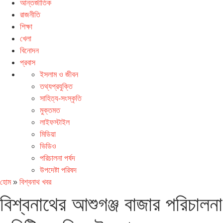
আন্তর্জাতিক
রাজনীতি
শিক্ষা
খেলা
বিনোদন
প্রবাস
ইসলাম ও জীবন
তথ্যপ্রযুক্তি
সাহিত্য-সংস্কৃতি
মুক্তমত
লাইফস্টাইল
মিডিয়া
ভিডিও
পরিচালনা পর্ষদ
উপদেষ্টা পরিষদ
হোম
»
বিশ্বনাথ খবর
বিশ্বনাথের আশুগঞ্জ বাজার পরিচালনা