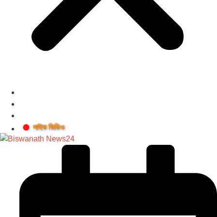
লাইভ ভিডিও