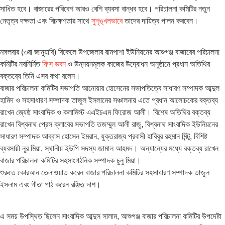
সাধিত হবে। বাজারের পরিবেশ আরও বেশি ব্যবসা বান্ধব হবে। পরিচালনা কমিটির নতুন
নেতৃত্ব দক্ষতা এবং বিচক্ষণতার সাথে
সুশৃঙ্খলভাবে
তাদের দায়িত্ব পালন করবেন।
মঙ্গলবার (৩রা জানুয়ারি) বিকেলে উপজেলার রামপাশা ইউনিয়নের আশুগঞ্জ বাজারের পরিচালনা
কমিটির নবনির্মিত
ফিস ভবন
ও উন্নয়নমূলক কাজের উদ্বোধন অনুষ্ঠানে প্রধান অতিথির
বক্তব্যে তিনি এসব কথা বলেন।
বাজার পরিচালনা কমিটির সভাপতি আনোয়ার হোসেনের সভাপতিত্বে সাধারণ সম্পাদক আব্দুল
হামিদ ও সহসাধারণ সম্পাদক তাজুল ইসলামের সঞ্চালনায় এতে প্রধান আলোচকের বক্তব্য
রাখেন জ্যেষ্ঠ সাংবাদিক ও কলামিস্ট এএইচএম ফিরোজ আলী। বিশেষ অতিথির বক্তব্য
রাখেন বিশ্বনাথ প্রেস ক্লাবের সভাপতি তজম্মুল আলী রাজু, বিশ্বনাথ সাংবাদিক ইউনিয়নের
সাধারণ সম্পাদক আব্বাস হোসেন ইমরান, যুক্তরাজ্য প্রবাসী হাবিবুর রহমান মিন্টু, বিশিষ্ট
ব্যবসায়ী নূর মিয়া, স্থানীয় ইউপি সদস্য জামাল আহমদ। অন্যান্যের মধ্যে বক্তব্য রাখেন
বাজার পরিচালনা কমিটির সহসাংগঠনিক সম্পাদক চুনু মিয়া।
শুরুতে কোরআন তেলাওয়াত করেন বাজার পরিচালনা কমিটির সহসাধারণ সম্পাদক তাজুল
ইসলাম এবং গীতা পাঠ করেন রঞ্জিত দাশ।
এ সময় উপস্থিত ছিলেন সাংবাদিক আব্দুস সালাম, আশুগঞ্জ বাজার পরিচালনা কমিটির উপদেষ্টা