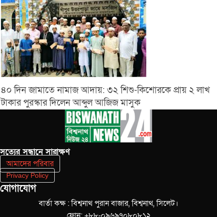
৪০ দিন জামাতে নামাজ আদায়: ৩২ শিশু-কিশোরকে প্রায় ২ লাখ
টাকার পুরস্কার দিলেন আব্দুল আজিজ মাসুক
সত‌্যের সন্ধানে সারাক্ষণ
আমাদের পরিবার
Privacy Policy
যোগাযোগ
বার্তা কক্ষ : বিশ্বনাথ পুরান বাজার, বিশ্বনাথ, সিলেট।
ফোন: +৮৮-০৯৬৯৭০৮০৮১২