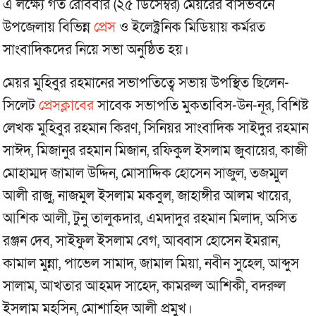
এ লক্ষ্যে গত রোববার (২৫ ডিসেম্বর) মেয়রের বাসভবনে
উপজেলায় বিভিন্ন
প্রেস
ও ইলেক্ট্রনিক মিডিয়ায় কর্মরত
সাংবাদিকদের নিয়ে সভা অনুষ্ঠিত হয়।
মেয়র মুহিবুর রহমানের সভাপতিত্বে সভায় উপস্থিত ছিলেন-
সিলেট
প্রেসক্লাবের
সাবেক সভাপতি মুকতাবিস-উন-নূর, বিশিষ্ট
লেখক মুহিবুর রহমান কিরণ, সিনিয়র সাংবাদিক সাইদুর রহমান
সাঈদ, মিজানুর রহমান মিজান, রফিকুল ইসলাম জুবায়ের, কাজী
মোহাম্মদ জামাল উদ্দিন, মোসাদ্দিক হোসেন সাজুল, তজম্মুল
আলী রাজু, নাজমুল ইসলাম মকবুল, জাহাঙ্গীর আলম খায়ের,
আশিক আলী, টুনু তালুকদার, এমদাদুর রহমান মিলাদ, অসিত
রঞ্জন দেব, সাইফুল ইসলাম বেগ, আব্বাস হোসেন ইমরান,
কামাল মুন্না, পাভেল সামাদ, জামাল মিয়া, নবীন সুহেল, আব্দুস
সালাম, আখতার আহমদ সাহেদ, কামরুল আশিকী, বদরুল
ইসলাম মহসিন, মোশাহিদ আলী প্রমুখ।