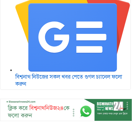
বিশ্বনাথ নিউজের সকল খবর পেতে গুগল চ‌্যানেল ফলো
করুন