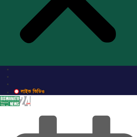
লাইভ ভিডিও