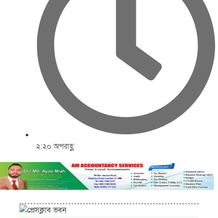
২:২০ অপরাহ্ণ