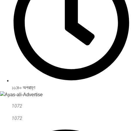
১১:৪০ অপরাহ্ণ
1072
1072