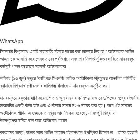
WhatsApp
সিলেটের বিশ্বনাথে একটি মারামারির ঘটনায় দায়ের করা মামলায় নিরপরাধ অটোচালক শাহিন
আহমদকে আসামি করে গ্রেফতারের প্রতিবাদে এবং তার নিঃশর্ত মুক্তির দাবিতে মানববন্ধন
কর্মসূচি পালন করেছেন সহকর্মী অটোচালকরা।
শনিবার (১৩ জুন) দুপুরে ‘কালিগঞ্জ সিএনজি চালিত অটোরিকশা স্ট্যান্ডের আঞ্চলিক কমিটি’র
ব্যানারে বিশ্বনাথ পৌরসভার কালিগঞ্জ বাজারে এ মানববন্ধন অনুষ্ঠিত হয়।
মানববন্ধনে বক্তারা দাবি করেন, গত ৬ জুন সন্ধ্যায় কালিগঞ্জ বাজারে দু’পক্ষের মধ্যে সংঘর্ষ ও
মারামারির একটি ঘটনা ঘটে এবং এ ঘটনায় মামলা নং-৬ দায়ের করা হয়। তবে ওই মামলায়
অটোচালক শাহিন আহমদকে ৩ নম্বর আসামি করা হয়েছে, যা সম্পূর্ণ মিথ্যা ও
উদ্দেশ্যপ্রণোদিত বলে তারা অভিযোগ করেন।
বক্তাদের ভাষ্য, ঘটনার সময় শাহিন আহমদ ঘটনাস্থলে উপস্থিত ছিলেন না। তাকে হয়রানি
করার উদ্দেশ্যে মামলায় জড়ানো হয়েছে এবং মামলা দায়েরের মাত্র সাত ঘণ্টার মধ্যেই তাকে