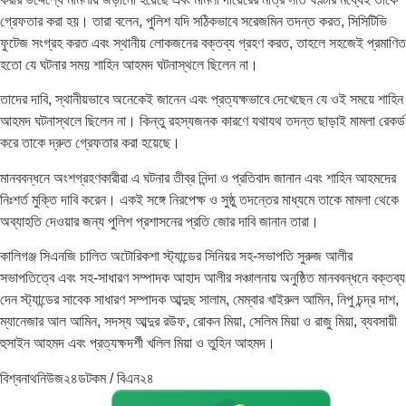
গ্রেফতার করা হয়। তারা বলেন, পুলিশ যদি সঠিকভাবে সরেজমিন তদন্ত করত, সিসিটিভি
ফুটেজ সংগ্রহ করত এবং স্থানীয় লোকজনের বক্তব্য গ্রহণ করত, তাহলে সহজেই প্রমাণিত
হতো যে ঘটনার সময় শাহিন আহমদ ঘটনাস্থলে ছিলেন না।
তাদের দাবি, স্থানীয়ভাবে অনেকেই জানেন এবং প্রত্যক্ষভাবে দেখেছেন যে ওই সময়ে শাহিন
আহমদ ঘটনাস্থলে ছিলেন না। কিন্তু রহস্যজনক কারণে যথাযথ তদন্ত ছাড়াই মামলা রেকর্ড
করে তাকে দ্রুত গ্রেফতার করা হয়েছে।
মানববন্ধনে অংশগ্রহণকারীরা এ ঘটনার তীব্র নিন্দা ও প্রতিবাদ জানান এবং শাহিন আহমদের
নিঃশর্ত মুক্তি দাবি করেন। একই সঙ্গে নিরপেক্ষ ও সুষ্ঠু তদন্তের মাধ্যমে তাকে মামলা থেকে
অব্যাহতি দেওয়ার জন্য পুলিশ প্রশাসনের প্রতি জোর দাবি জানান তারা।
কালিগঞ্জ সিএনজি চালিত অটোরিকশা স্ট্যান্ডের সিনিয়র সহ-সভাপতি সুরুজ আলীর
সভাপতিত্বে এবং সহ-সাধারণ সম্পাদক আহাদ আলীর সঞ্চালনায় অনুষ্ঠিত মানববন্ধনে বক্তব্য
দেন স্ট্যান্ডের সাবেক সাধারণ সম্পাদক আব্দুছ সালাম, মেম্বার খাইরুল আমিন, নিপু চন্দ্র দাশ,
ম্যানেজার আল আমিন, সদস্য আব্দুর রউফ, রোকন মিয়া, সেলিম মিয়া ও রাজু মিয়া, ব্যবসায়ী
হুসাইন আহমদ এবং প্রত্যক্ষদর্শী খলিল মিয়া ও তুহিন আহমদ।
বিশ্বনাথনিউজ২৪ডটকম / বিএন২৪