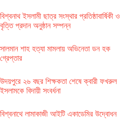
বিশ্বনাথ ইসলামী ছাত্র সংস্থার প্রতিষ্ঠাবার্ষিকী ও
বৃত্তি প্রদান অনুষ্ঠান সম্পন্ন
সালমান শাহ হত্যা মামলায় অভিনেতা ডন হক
গ্রেপ্তার
উদয়পুরে ২৬ বছর শিক্ষকতা শেষে ক্বারী ফখরুল
ইসলামকে বিদায়ী সংবর্ধনা
বিশ্বনাথে লামাকাজী আইটি একাডেমির উদ্বোধন