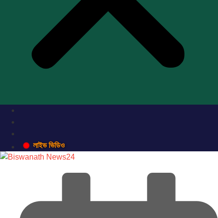
লাইভ ভিডিও