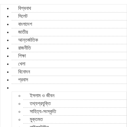
বিশ্বনাথ
সিলেট
বাংলাদেশ
জাতীয়
আন্তর্জাতিক
রাজনীতি
শিক্ষা
খেলা
বিনোদন
প্রবাস
ইসলাম ও জীবন
তথ্যপ্রযুক্তি
সাহিত্য-সংস্কৃতি
মুক্তমত