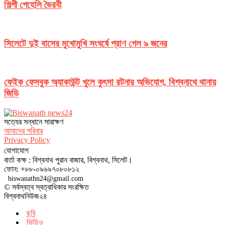
শিল্পী পেহেলি ভৈরবী
সিলেটে দুই বাসের মুখোমুখি সংঘর্ষে প্রাণ গেল ৯ জনের
ফেইক ফেসবুক অ্যাকাউন্ট খুলে কুৎসা রটনার অভিযোগ, বিশ্বনাথে থানায়
জিডি
সত‌্যের সন্ধানে সারাক্ষণ
আমাদের পরিবার
Privacy Policy
যোগাযোগ
বার্তা কক্ষ : বিশ্বনাথ পুরান বাজার, বিশ্বনাথ, সিলেট।
ফোন: +৮৮-০৯৬৯৭০৮০৮১২
biswanathn24@gmail.com
© সর্বস্বত্ব স্বত্বাধিকার সংরক্ষিত
বিশ্বনাথনিউজ২৪
ছবি
ভিডিও