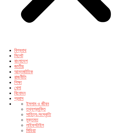
বিশ্বনাথ
সিলেট
বাংলাদেশ
জাতীয়
আন্তর্জাতিক
রাজনীতি
শিক্ষা
খেলা
বিনোদন
প্রবাস
ইসলাম ও জীবন
তথ্যপ্রযুক্তি
সাহিত্য-সংস্কৃতি
মুক্তমত
লাইফস্টাইল
মিডিয়া