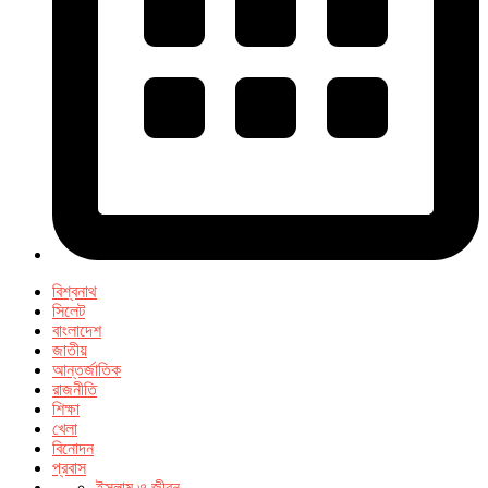
বিশ্বনাথ
সিলেট
বাংলাদেশ
জাতীয়
আন্তর্জাতিক
রাজনীতি
শিক্ষা
খেলা
বিনোদন
প্রবাস
ইসলাম ও জীবন