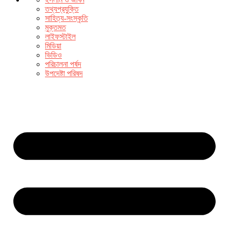
তথ্যপ্রযুক্তি
সাহিত্য-সংস্কৃতি
মুক্তমত
লাইফস্টাইল
মিডিয়া
ভিডিও
পরিচালনা পর্ষদ
উপদেষ্টা পরিষদ