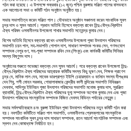
গঠন করা হয়েছে। এ উপলক্ষে শুক্রবার (১২ জুন) পশ্চিম বুরুঙ্গায় সঞ্জিত পালের বাসভবনে
এক আলোচনা সভা ও কমিটি গঠন অনুষ্ঠান অনুষ্ঠিত হয়।
সভায় সভাপতিত্ব করেন সঞ্জিত পাল। যৌথভাবে অনুষ্ঠান সঞ্চালনা করেন সাংবাদিক সুবল
চন্দ্র দাস ও সুমন আচার্য। প্রধান অতিথি হিসেবে বক্তব্য রাখেন হিন্দু-বৌদ্ধ-খ্রিস্টান
ঐক্য পরিষদ ওসমানীনগর উপজেলা শাখার সভাপতি সত্যেন্দ্র কুমার দেব।
বিশেষ অতিথি হিসেবে বক্তব্য রাখেন ওসমানীনগর উপজেলা পূজা উদযাপন পরিষদের
সভাপতি চয়ন পাল, সহ-সভাপতি গোপাল দাশ, সাধারণ সম্পাদক শংকর সেন, গণসংযোগ
সম্পাদক নেপুর গুণ, সহ-পূজা সম্পাদক রবিন দেব (পিংকু) এবং কার্যকরী কমিটির সিনিয়র
সদস্য বিষ্ণুপদ দাস।
অনুষ্ঠানের শুরুতে শুভেচ্ছা বক্তব্য দেন সুমন আচার্য। পরে বক্তব্য রাখেন উপজেলা হিন্দু-
বৌদ্ধ-খ্রিস্টান ঐক্য পরিষদের আহ্বায়ক কমিটির সদস্য বিভু ভূষণ দেব, শিক্ষক প্রাণেশ
চন্দ্র দে, মানিক লাল দেব, সাবেক ভারপ্রাপ্ত ইউপি চেয়ারম্যান ও বর্তমান সদস্য দীপঙ্কর
দেব শিবু, শশী মোহন সরকার, গোয়ালাবাজার কেন্দ্রীয় কালী মন্দিরের সভাপতি নিধিরঞ্জন
দেবনাথ, সাদিপুর ইউনিয়ন পূজা উদযাপন পরিষদের সভাপতি মনোজ কুমার দাস, সুরঞ্জিত
ব্যানার্জি, হিন্দু-বৌদ্ধ-খ্রিস্টান ঐক্য পরিষদের যুগ্ম সম্পাদক অশোক কুমার দেব এবং পূজা
উদযাপন পরিষদের সাংস্কৃতিক সম্পাদক বিজিত দেবসহ বিভিন্ন পর্যায়ের নেতৃবৃন্দ।
সভায় সর্বসম্মতিক্রমে ৪নং বুরুঙ্গা ইউনিয়ন পূজা উদযাপন পরিষদের নতুন কমিটি গঠন করা
হয়। নবগঠিত কমিটিতে সঞ্জিত পাল সভাপতি, ওসমানীনগর প্রেসক্লাবের সাংস্কৃতিক
সম্পাদক সাংবাদিক সুবল চন্দ্র দাস সাধারণ সম্পাদক, রতন আচার্য সাংগঠনিক সম্পাদক এবং
স্বপন দেব কোষাধ্যক্ষ নির্বাচিত হন।