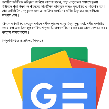
নবগঠিত কমিটিকে অভিনন্দন জানিয়ে বক্তারা বলেন, নতুন নেতৃত্বের মাধ্যমে বুরুঙ্গা
ইউনিয়ন পূজা উদযাপন পরিষদের সাংগঠনিক কার্যক্রম আরও সুসংগঠিত ও গতিশীল হবে।
তারা নবনির্বাচিত নেতৃবৃন্দকে শুভেচ্ছা জানিয়ে সংগঠনের সার্বিক উন্নয়নে সহযোগিতার
আশ্বাস দেন।
এদিকে নবনির্বাচিত নেতৃবৃন্দ সনাতন ধর্মাবলম্বীদের মধ্যে ঐক্য সুদৃঢ় করা, ধর্মীয় সম্প্রীতি
বজায় রাখা এবং উৎসবমুখর পরিবেশে পূজা উদযাপন পরিষদের কার্যক্রম আরও বেগবান করার
প্রত্যয় ব্যক্ত করেন।
বিশ্বনাথনিউজ২৪ডটকম / বিএন২৪