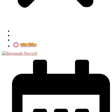
লাইভ ভিডিও