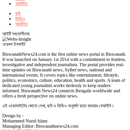
আর্কাইভ
ছবি
ভিডিও
আর্কাইভ
আইটি সহযোগীতায়
ওয়েবস ইনসাইট
BiswanathNews24.com is the first online news portal in Biswanath.
It was launched on January 1st 2014 with a commitment to fearless,
investigative and independent journalism. The portal provides real-
time updates on Biswanath news, Sylhet news, national and
international events. It covers topics like entertainment, lifestyle,
politics, economics, culture, education, health and sports. A team of
dedicated young journalists works tirelessly to keep readers
informed. Biswanath News24 connects Bengalis worldwide and
offers a fresh perspective on online news.
এই ওয়েবসাইটের কোনো লেখা, ছবি ও ভিডিও অনুমতি ছাড়া ব্যবহার বেআইনি।
Design by :
Mohammed Nurul Islam
Managing Editor: Biswanathnews24.com