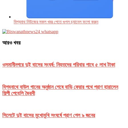
বিশ্বনাথ নিউজের সকল খবর পেতে গুগল চ‌্যানেল ফলো করুন
আরও খবর
ওসমানীনগরে দুই বাসের সংঘর্ষ: নিহতদের পরিবার পাবে ৫ লাখ টাকা
বিশ্বনাথে বাউল গানের অনুষ্ঠান শেষে বাড়ি ফেরার পথে প্রাণ হারালেন
শিল্পী পেহেলি ভৈরবী
সিলেটে দুই বাসের মুখোমুখি সংঘর্ষে প্রাণ গেল ৯ জনের