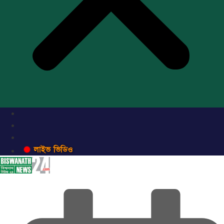
লাইভ ভিডিও