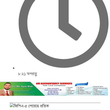
৮:২১ অপরাহ্ণ