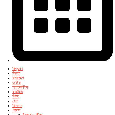
বিশ্বনাথ
সিলেট
বাংলাদেশ
জাতীয়
আন্তর্জাতিক
রাজনীতি
শিক্ষা
খেলা
বিনোদন
প্রবাস
ইসলাম ও জীবন