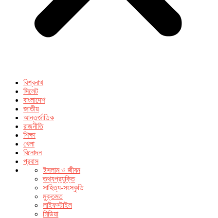
বিশ্বনাথ
সিলেট
বাংলাদেশ
জাতীয়
আন্তর্জাতিক
রাজনীতি
শিক্ষা
খেলা
বিনোদন
প্রবাস
ইসলাম ও জীবন
তথ্যপ্রযুক্তি
সাহিত্য-সংস্কৃতি
মুক্তমত
লাইফস্টাইল
মিডিয়া