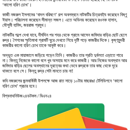
‘কালো হরিণ চোখ’।
কাজী নজরুল ইসলামের ‘বাদল বরিষণে’ গল্প অবলম্বনে নাটকটির চিত্রনাট্য করেছেন বিষ্ণু
ঈয়াস। পরিচালনা করেছেন সীমান্ত সজল। এতে অভিনয় করেছেন রওনক হাসান,
মৌসুমী হামিদ, জয়রাজ প্রমুখ।
নাটকটির গল্পে দেখা যাবে, দীর্ঘদিন পর শহর থেকে গ্রামে আসেন জমিদার বাড়ির ছোট ছেলে
রুদ্র। শৈশবের স্মৃতিমাখা গ্রামটি ঘুরে দেখতে গিয়ে দৃষ্টি পড়ে কাজরীর দিকে। কৃষ্ণসুন্দরী
কাজরীর কালো হরিণ চোখ তাকে আকৃষ্ট করে।
অদ্ভুত এক মায়াজালে জড়িয়ে পড়েন তিনি। কাজরীও তার প্রতি দুর্বলতা এড়াতে পারে
না। কিন্তু নিজেকে কালো বলে খুব অসহায় মনে করে কাজরী। আর নিজের অবস্থান আর
জমিদার বাড়ির ছেলের অবস্থানের দূরত্বের কথা ভেবে রুদ্রকে তার কাছ থেকে দূরে
থাকতে বলে সে। কিন্তু রুদ্র সেটা মানতে চায় না!
কবি নজরুলের জন্মবার্ষিকী উপলক্ষে আজ রাত সাড়ে ১০টায় মাছরাঙা টেলিভিশনে ‘কালো
হরিণ চোখ’ প্রচার হবে।
বিশ্বনাথনিউজ২৪ডটকম / বিএন২৪