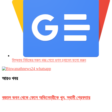
বিশ্বনাথ নিউজের সকল খবর পেতে গুগল চ‌্যানেল ফলো করুন
আরও খবর
বহুতল ভবন থেকে ফেলে অভিনেত্রীকে খুন, স্বামী গ্রেফতার