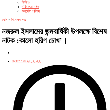
ভিডিও
পরিচালনা পর্ষদ
উপদেষ্টা পরিষদ
হোম
»
বিনোদন খবর
নজরুল ইসলামের জন্মবার্ষিকী উপলক্ষে বিশেষ
নাটক :কালো হরিণ চোখ’।
প্রকাশ :
মে ২৫, ২০২২