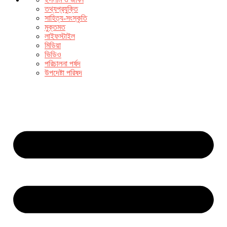
তথ্যপ্রযুক্তি
সাহিত্য-সংস্কৃতি
মুক্তমত
লাইফস্টাইল
মিডিয়া
ভিডিও
পরিচালনা পর্ষদ
উপদেষ্টা পরিষদ