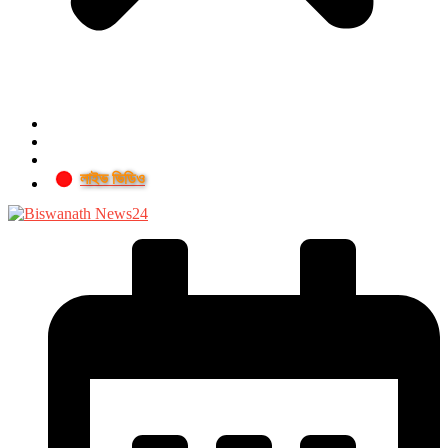
লাইভ ভিডিও